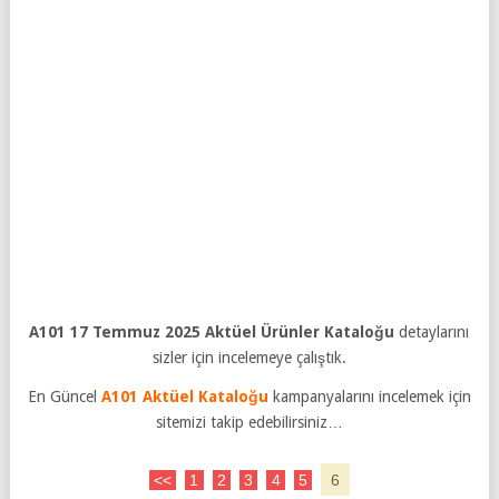
A101 17 Temmuz 2025 Aktüel Ürünler Kataloğu
detaylarını
sizler için incelemeye çalıştık.
En Güncel
A101 Aktüel Kataloğu
kampanyalarını incelemek için
sitemizi takip edebilirsiniz…
<<
1
2
3
4
5
6