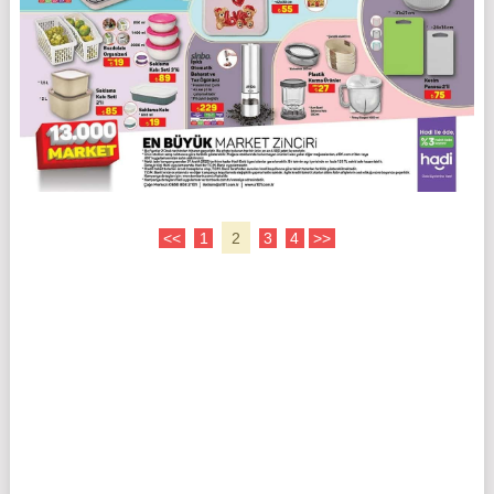
<<
1
2
3
4
>>