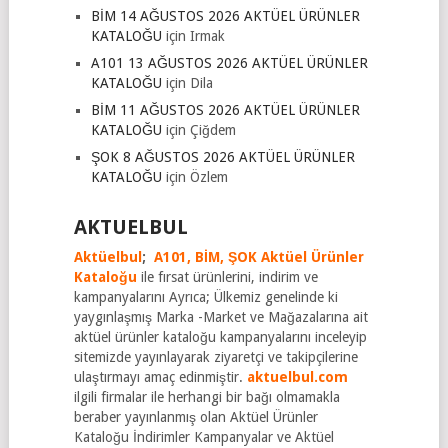
BİM 14 AĞUSTOS 2026 AKTÜEL ÜRÜNLER
KATALOĞU
için
Irmak
A101 13 AĞUSTOS 2026 AKTÜEL ÜRÜNLER
KATALOĞU
için
Dila
BİM 11 AĞUSTOS 2026 AKTÜEL ÜRÜNLER
KATALOĞU
için
Çiğdem
ŞOK 8 AĞUSTOS 2026 AKTÜEL ÜRÜNLER
KATALOĞU
için
Özlem
AKTUELBUL
Aktüelbul
;
A101,
BİM,
ŞOK Aktüel Ürünler
Kataloğu
ile fırsat ürünlerini, indirim ve
kampanyalarını Ayrıca; Ülkemiz genelinde ki
yaygınlaşmış Marka -Market ve Mağazalarına ait
aktüel ürünler kataloğu kampanyalarını inceleyip
sitemizde yayınlayarak ziyaretçi ve takipçilerine
ulaştırmayı amaç edinmiştir.
aktuelbul.com
ilgili firmalar ile herhangi bir bağı olmamakla
beraber yayınlanmış olan Aktüel Ürünler
Kataloğu İndirimler Kampanyalar ve Aktüel