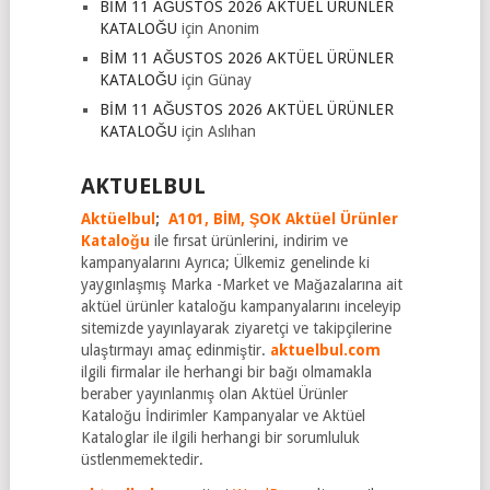
BİM 11 AĞUSTOS 2026 AKTÜEL ÜRÜNLER
KATALOĞU
için
Anonim
BİM 11 AĞUSTOS 2026 AKTÜEL ÜRÜNLER
KATALOĞU
için
Günay
BİM 11 AĞUSTOS 2026 AKTÜEL ÜRÜNLER
KATALOĞU
için
Aslıhan
AKTUELBUL
Aktüelbul
;
A101,
BİM,
ŞOK Aktüel Ürünler
Kataloğu
ile fırsat ürünlerini, indirim ve
kampanyalarını Ayrıca; Ülkemiz genelinde ki
yaygınlaşmış Marka -Market ve Mağazalarına ait
aktüel ürünler kataloğu kampanyalarını inceleyip
sitemizde yayınlayarak ziyaretçi ve takipçilerine
ulaştırmayı amaç edinmiştir.
aktuelbul.com
ilgili firmalar ile herhangi bir bağı olmamakla
beraber yayınlanmış olan Aktüel Ürünler
Kataloğu İndirimler Kampanyalar ve Aktüel
Kataloglar ile ilgili herhangi bir sorumluluk
üstlenmemektedir.