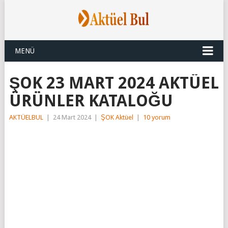
MENÜ
ŞOK 23 MART 2024 AKTÜEL
ÜRÜNLER KATALOĞU
AKTÜELBUL
|
24 Mart 2024
|
ŞOK Aktüel
|
10 yorum