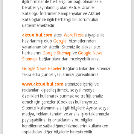
ilgili firmalar ile herhangi bir bağı olmamakla
beraber yayınlanmış olan Aktüel Ürünler
Kataloğu İndirimler Kampanyalar ve Aktüel
Kataloglar ile ilgili herhangi bir sorumluluk
üstlenmemektedir.
aktuelbul.com
sitesi
WordPress
altyapısı ile
hazırlanmış olup
Google
hizmetlerinden
yararlanan bir sitedir. Sitemiz ile alakalı site
haritalarını
Google Sitemap
ve
Google News
Sitemap
bağlantılarından inceleyebilirsiniz.
Google News Habeler
Bağlantı linkinden sitemizi
takip edip güncel yazılarımızı görebilirsiniz
www.aktuelbul.com
sitemizde içeriği ve
reklamları kişiselleştirmek, sosyal medya
özellikleri kullanarak sunmak ve trafiği analiz
etmek için çerezler (Cookies) kullanıyoruz.
Sitemizi kullanımınızla ilgili bilgileri; Ayrıca sosyal
medya, reklam-tanıtım ve analiz iş ortaklarımızla
paylaşabiliriz. İş ortaklarımız bu bilgileri
kendilerine sağladığımız hizmetlerini kullanırken
topladıkları diğer bilgilerle birleştirebilir.