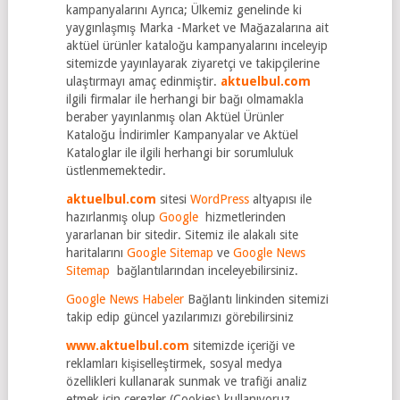
kampanyalarını Ayrıca; Ülkemiz genelinde ki
yaygınlaşmış Marka -Market ve Mağazalarına ait
aktüel ürünler kataloğu kampanyalarını inceleyip
sitemizde yayınlayarak ziyaretçi ve takipçilerine
ulaştırmayı amaç edinmiştir.
aktuelbul.com
ilgili firmalar ile herhangi bir bağı olmamakla
beraber yayınlanmış olan Aktüel Ürünler
Kataloğu İndirimler Kampanyalar ve Aktüel
Kataloglar ile ilgili herhangi bir sorumluluk
üstlenmemektedir.
aktuelbul.com
sitesi
WordPress
altyapısı ile
hazırlanmış olup
Google
hizmetlerinden
yararlanan bir sitedir. Sitemiz ile alakalı site
haritalarını
Google Sitemap
ve
Google News
Sitemap
bağlantılarından inceleyebilirsiniz.
Google News Habeler
Bağlantı linkinden sitemizi
takip edip güncel yazılarımızı görebilirsiniz
www.aktuelbul.com
sitemizde içeriği ve
reklamları kişiselleştirmek, sosyal medya
özellikleri kullanarak sunmak ve trafiği analiz
etmek için çerezler (Cookies) kullanıyoruz.