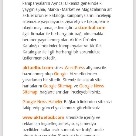
kampanyalarını Ayrıca; Ülkemiz genelinde ki
yaygınlaşmış Marka -Market ve Mağazalarına ait
aktüel ürünler kataloğu kampanyalarını inceleyip
sitemizde yayınlayarak ziyaretçi ve takipçilerine
ulaştırmayı amaç edinmiştir.
aktuelbul.com
ilgili firmalar ile herhangi bir bağı olmamakla
beraber yayınlanmış olan Aktüel Ürünler
Kataloğu İndirimler Kampanyalar ve Aktüel
Kataloglar ile ilgili herhangi bir sorumluluk
üstlenmemektedir.
aktuelbul.com
sitesi
WordPress
altyapısı ile
hazırlanmış olup
Google
hizmetlerinden
yararlanan bir sitedir. Sitemiz ile alakalı site
haritalarını
Google Sitemap
ve
Google News
Sitemap
bağlantılarından inceleyebilirsiniz.
Google News Habeler
Bağlantı linkinden sitemizi
takip edip güncel yazılarımızı görebilirsiniz
www.aktuelbul.com
sitemizde içeriği ve
reklamları kişiselleştirmek, sosyal medya
özellikleri kullanarak sunmak ve trafiği analiz
etmek için çerezler (Cookies) kullanıyoruz.