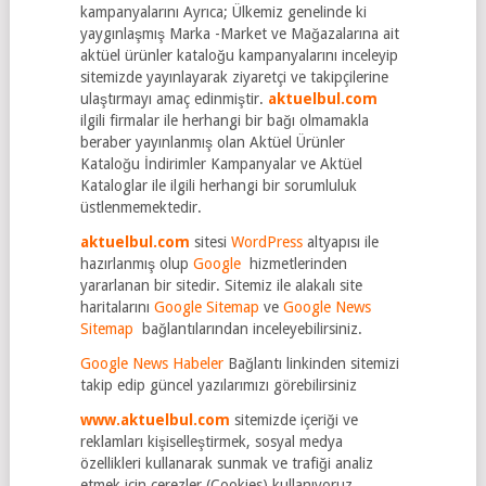
kampanyalarını Ayrıca; Ülkemiz genelinde ki
yaygınlaşmış Marka -Market ve Mağazalarına ait
aktüel ürünler kataloğu kampanyalarını inceleyip
sitemizde yayınlayarak ziyaretçi ve takipçilerine
ulaştırmayı amaç edinmiştir.
aktuelbul.com
ilgili firmalar ile herhangi bir bağı olmamakla
beraber yayınlanmış olan Aktüel Ürünler
Kataloğu İndirimler Kampanyalar ve Aktüel
Kataloglar ile ilgili herhangi bir sorumluluk
üstlenmemektedir.
aktuelbul.com
sitesi
WordPress
altyapısı ile
hazırlanmış olup
Google
hizmetlerinden
yararlanan bir sitedir. Sitemiz ile alakalı site
haritalarını
Google Sitemap
ve
Google News
Sitemap
bağlantılarından inceleyebilirsiniz.
Google News Habeler
Bağlantı linkinden sitemizi
takip edip güncel yazılarımızı görebilirsiniz
www.aktuelbul.com
sitemizde içeriği ve
reklamları kişiselleştirmek, sosyal medya
özellikleri kullanarak sunmak ve trafiği analiz
etmek için çerezler (Cookies) kullanıyoruz.