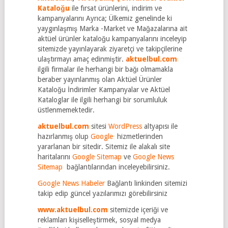
Kataloğu
ile fırsat ürünlerini, indirim ve
kampanyalarını Ayrıca; Ülkemiz genelinde ki
yaygınlaşmış Marka -Market ve Mağazalarına ait
aktüel ürünler kataloğu kampanyalarını inceleyip
sitemizde yayınlayarak ziyaretçi ve takipçilerine
ulaştırmayı amaç edinmiştir.
aktuelbul.com
ilgili firmalar ile herhangi bir bağı olmamakla
beraber yayınlanmış olan Aktüel Ürünler
Kataloğu İndirimler Kampanyalar ve Aktüel
Kataloglar ile ilgili herhangi bir sorumluluk
üstlenmemektedir.
aktuelbul.com
sitesi
WordPress
altyapısı ile
hazırlanmış olup
Google
hizmetlerinden
yararlanan bir sitedir. Sitemiz ile alakalı site
haritalarını
Google Sitemap
ve
Google News
Sitemap
bağlantılarından inceleyebilirsiniz.
Google News Habeler
Bağlantı linkinden sitemizi
takip edip güncel yazılarımızı görebilirsiniz
www.aktuelbul.com
sitemizde içeriği ve
reklamları kişiselleştirmek, sosyal medya