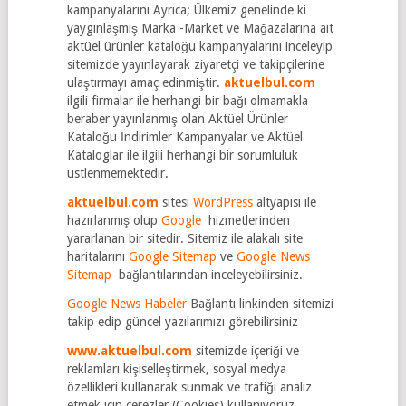
kampanyalarını Ayrıca; Ülkemiz genelinde ki
yaygınlaşmış Marka -Market ve Mağazalarına ait
aktüel ürünler kataloğu kampanyalarını inceleyip
sitemizde yayınlayarak ziyaretçi ve takipçilerine
ulaştırmayı amaç edinmiştir.
aktuelbul.com
ilgili firmalar ile herhangi bir bağı olmamakla
beraber yayınlanmış olan Aktüel Ürünler
Kataloğu İndirimler Kampanyalar ve Aktüel
Kataloglar ile ilgili herhangi bir sorumluluk
üstlenmemektedir.
aktuelbul.com
sitesi
WordPress
altyapısı ile
hazırlanmış olup
Google
hizmetlerinden
yararlanan bir sitedir. Sitemiz ile alakalı site
haritalarını
Google Sitemap
ve
Google News
Sitemap
bağlantılarından inceleyebilirsiniz.
Google News Habeler
Bağlantı linkinden sitemizi
takip edip güncel yazılarımızı görebilirsiniz
www.aktuelbul.com
sitemizde içeriği ve
reklamları kişiselleştirmek, sosyal medya
özellikleri kullanarak sunmak ve trafiği analiz
etmek için çerezler (Cookies) kullanıyoruz.