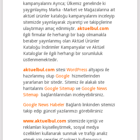
kampanyalarını Ayrıca; Ülkemiz genelinde ki
yaygınlaşmış Marka -Market ve Mağazalarına ait
aktüel ürünler kataloğu kampanyalarını inceleyip
sitemizde yayınlayarak ziyaretçi ve takipçilerine
ulaştırmayı amaç edinmiştir.
aktuelbul.com
ilgili firmalar ile herhangi bir bağı olmamakla
beraber yayınlanmış olan Aktüel Ürünler
Kataloğu İndirimler Kampanyalar ve Aktüel
Kataloglar ile ilgili herhangi bir sorumluluk
üstlenmemektedir.
aktuelbul.com
sitesi
WordPress
altyapısı ile
hazırlanmış olup
Google
hizmetlerinden
yararlanan bir sitedir. Sitemiz ile alakalı site
haritalarını
Google Sitemap
ve
Google News
Sitemap
bağlantılarından inceleyebilirsiniz.
Google News Habeler
Bağlantı linkinden sitemizi
takip edip güncel yazılarımızı görebilirsiniz
www.aktuelbul.com
sitemizde içeriği ve
reklamları kişiselleştirmek, sosyal medya
özellikleri kullanarak sunmak ve trafiği analiz
etmek için çerezler (Cookies) kullanıyoruz.