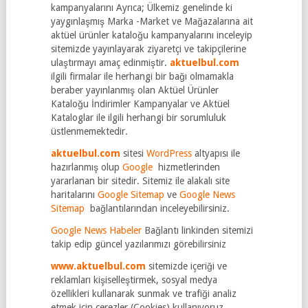
kampanyalarını Ayrıca; Ülkemiz genelinde ki
yaygınlaşmış Marka -Market ve Mağazalarına ait
aktüel ürünler kataloğu kampanyalarını inceleyip
sitemizde yayınlayarak ziyaretçi ve takipçilerine
ulaştırmayı amaç edinmiştir.
aktuelbul.com
ilgili firmalar ile herhangi bir bağı olmamakla
beraber yayınlanmış olan Aktüel Ürünler
Kataloğu İndirimler Kampanyalar ve Aktüel
Kataloglar ile ilgili herhangi bir sorumluluk
üstlenmemektedir.
aktuelbul.com
sitesi
WordPress
altyapısı ile
hazırlanmış olup
Google
hizmetlerinden
yararlanan bir sitedir. Sitemiz ile alakalı site
haritalarını
Google Sitemap
ve
Google News
Sitemap
bağlantılarından inceleyebilirsiniz.
Google News Habeler
Bağlantı linkinden sitemizi
takip edip güncel yazılarımızı görebilirsiniz
www.aktuelbul.com
sitemizde içeriği ve
reklamları kişiselleştirmek, sosyal medya
özellikleri kullanarak sunmak ve trafiği analiz
etmek için çerezler (Cookies) kullanıyoruz.