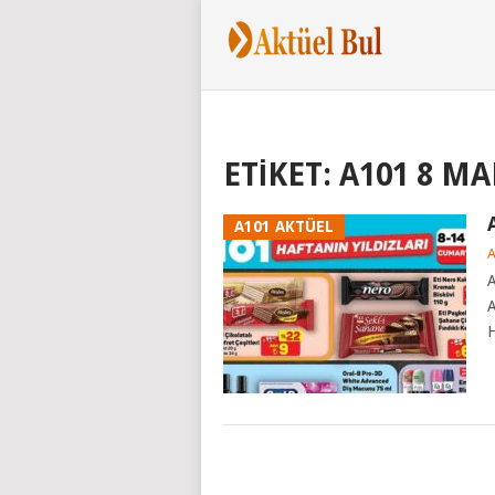
ETIKET:
A101 8 MA
A101 AKTÜEL
A
A
H
POSTS