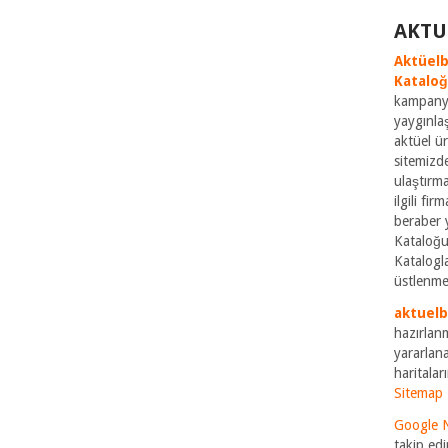
AKTU
Aktüelb
Katalo
kampanya
yaygınla
aktüel ü
sitemizde
ulaştırm
ilgili fi
beraber 
Kataloğu
Katalogla
üstlenme
aktuel
hazırlan
yararlana
haritaları
Sitemap
Google 
takip edi