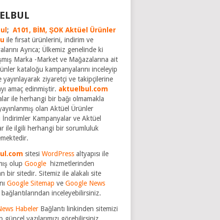
ELBUL
ul
;
A101,
BİM,
ŞOK Aktüel Ürünler
ğu
ile fırsat ürünlerini, indirim ve
larını Ayrıca; Ülkemiz genelinde ki
şmış Marka -Market ve Mağazalarına ait
rünler kataloğu kampanyalarını inceleyip
 yayınlayarak ziyaretçi ve takipçilerine
ayı amaç edinmiştir.
aktuelbul.com
rmalar ile herhangi bir bağı olmamakla
yayınlanmış olan Aktüel Ürünler
 İndirimler Kampanyalar ve Aktüel
r ile ilgili herhangi bir sorumluluk
mektedir.
bul.com
sitesi
WordPress
altyapısı ile
mış olup
Google
hizmetlerinden
n bir sitedir. Sitemiz ile alakalı site
nı
Google Sitemap
ve
Google News
bağlantılarından inceleyebilirsiniz.
News Habeler
Bağlantı linkinden sitemizi
p güncel yazılarımızı görebilirsiniz