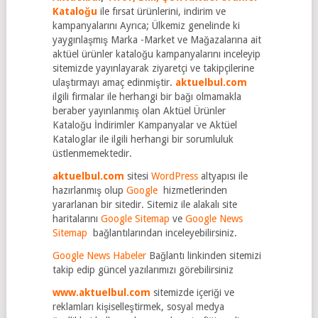
Kataloğu
ile fırsat ürünlerini, indirim ve
kampanyalarını Ayrıca; Ülkemiz genelinde ki
yaygınlaşmış Marka -Market ve Mağazalarına ait
aktüel ürünler kataloğu kampanyalarını inceleyip
sitemizde yayınlayarak ziyaretçi ve takipçilerine
ulaştırmayı amaç edinmiştir.
aktuelbul.com
ilgili firmalar ile herhangi bir bağı olmamakla
beraber yayınlanmış olan Aktüel Ürünler
Kataloğu İndirimler Kampanyalar ve Aktüel
Kataloglar ile ilgili herhangi bir sorumluluk
üstlenmemektedir.
aktuelbul.com
sitesi
WordPress
altyapısı ile
hazırlanmış olup
Google
hizmetlerinden
yararlanan bir sitedir. Sitemiz ile alakalı site
haritalarını
Google Sitemap
ve
Google News
Sitemap
bağlantılarından inceleyebilirsiniz.
Google News Habeler
Bağlantı linkinden sitemizi
takip edip güncel yazılarımızı görebilirsiniz
www.aktuelbul.com
sitemizde içeriği ve
reklamları kişiselleştirmek, sosyal medya