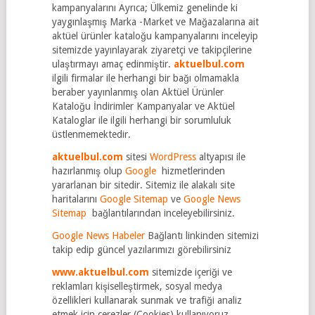
kampanyalarını Ayrıca; Ülkemiz genelinde ki
yaygınlaşmış Marka -Market ve Mağazalarına ait
aktüel ürünler kataloğu kampanyalarını inceleyip
sitemizde yayınlayarak ziyaretçi ve takipçilerine
ulaştırmayı amaç edinmiştir.
aktuelbul.com
ilgili firmalar ile herhangi bir bağı olmamakla
beraber yayınlanmış olan Aktüel Ürünler
Kataloğu İndirimler Kampanyalar ve Aktüel
Kataloglar ile ilgili herhangi bir sorumluluk
üstlenmemektedir.
aktuelbul.com
sitesi
WordPress
altyapısı ile
hazırlanmış olup
Google
hizmetlerinden
yararlanan bir sitedir. Sitemiz ile alakalı site
haritalarını
Google Sitemap
ve
Google News
Sitemap
bağlantılarından inceleyebilirsiniz.
Google News Habeler
Bağlantı linkinden sitemizi
takip edip güncel yazılarımızı görebilirsiniz
www.aktuelbul.com
sitemizde içeriği ve
reklamları kişiselleştirmek, sosyal medya
özellikleri kullanarak sunmak ve trafiği analiz
etmek için çerezler (Cookies) kullanıyoruz.