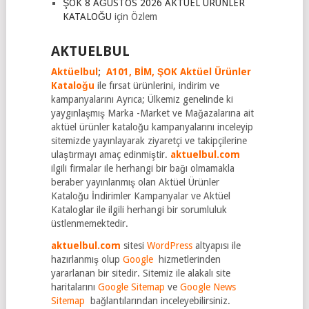
ŞOK 8 AĞUSTOS 2026 AKTÜEL ÜRÜNLER
KATALOĞU
için
Özlem
AKTUELBUL
Aktüelbul
;
A101,
BİM,
ŞOK Aktüel Ürünler
Kataloğu
ile fırsat ürünlerini, indirim ve
kampanyalarını Ayrıca; Ülkemiz genelinde ki
yaygınlaşmış Marka -Market ve Mağazalarına ait
aktüel ürünler kataloğu kampanyalarını inceleyip
sitemizde yayınlayarak ziyaretçi ve takipçilerine
ulaştırmayı amaç edinmiştir.
aktuelbul.com
ilgili firmalar ile herhangi bir bağı olmamakla
beraber yayınlanmış olan Aktüel Ürünler
Kataloğu İndirimler Kampanyalar ve Aktüel
Kataloglar ile ilgili herhangi bir sorumluluk
üstlenmemektedir.
aktuelbul.com
sitesi
WordPress
altyapısı ile
hazırlanmış olup
Google
hizmetlerinden
yararlanan bir sitedir. Sitemiz ile alakalı site
haritalarını
Google Sitemap
ve
Google News
Sitemap
bağlantılarından inceleyebilirsiniz.