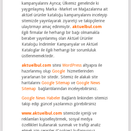
kampanyalarını Ayrıca; Ülkemiz genelinde ki
yaygınlaşmış Marka -Market ve Mağazalarına ait
aktüel ürünler kataloğu kampanyalarını inceleyip
sitemizde yayınlayarak ziyaretçi ve takipçilerine
ulaştırmayı amaç edinmiştir.
aktuelbul.com
ilgili firmalar ile herhangi bir bağı olmamakla
beraber yayınlanmış olan Aktüel Ürünler
Kataloğu İndirimler Kampanyalar ve Aktüel
Kataloglar ile ilgili herhangi bir sorumluluk
üstlenmemektedir.
aktuelbul.com
sitesi
WordPress
altyapısı ile
hazırlanmış olup
Google
hizmetlerinden
yararlanan bir sitedir. Sitemiz ile alakalı site
haritalarını
Google Sitemap
ve
Google News
Sitemap
bağlantılarından inceleyebilirsiniz.
Google News Habeler
Bağlantı linkinden sitemizi
takip edip güncel yazılarımızı görebilirsiniz
www.aktuelbul.com
sitemizde içeriği ve
reklamları kişiselleştirmek, sosyal medya
özellikleri kullanarak sunmak ve trafiği analiz
etmek için çerezler (Cookies) kullanıyoruz.