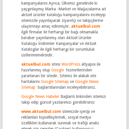
kampanyalarını Ayrıca; Ülkemiz genelinde ki
yaygınlaşmış Marka -Market ve Mağazalarına ait
aktüel ürünler kataloğu kampanyalarını inceleyip
sitemizde yayınlayarak ziyaretçi ve takipçilerine
ulaştırmayı amaç edinmiştir.
aktuelbul.com
ilgili firmalar ile herhangi bir bağı olmamakla
beraber yayınlanmış olan Aktüel Ürünler
Kataloğu İndirimler Kampanyalar ve Aktüel
Kataloglar ile ilgili herhangi bir sorumluluk
üstlenmemektedir.
aktuelbul.com
sitesi
WordPress
altyapısı ile
hazırlanmış olup
Google
hizmetlerinden
yararlanan bir sitedir. Sitemiz ile alakalı site
haritalarını
Google Sitemap
ve
Google News
Sitemap
bağlantılarından inceleyebilirsiniz.
Google News Habeler
Bağlantı linkinden sitemizi
takip edip güncel yazılarımızı görebilirsiniz
www.aktuelbul.com
sitemizde içeriği ve
reklamları kişiselleştirmek, sosyal medya
özellikleri kullanarak sunmak ve trafiği analiz
etmek için çerezler (Cookies) kullanıyoruz.