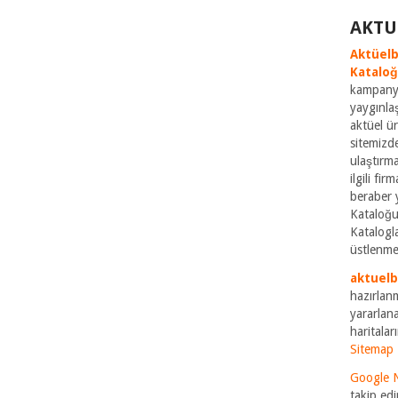
AKTU
Aktüelb
Katalo
kampanya
yaygınla
aktüel ü
sitemizde
ulaştırm
ilgili fi
beraber 
Kataloğu
Katalogla
üstlenme
aktuel
hazırlan
yararlana
haritaları
Sitemap
Google 
takip edi