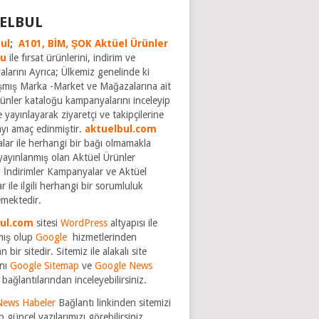
ELBUL
ul
;
A101,
BİM,
ŞOK Aktüel Ürünler
ğu
ile fırsat ürünlerini, indirim ve
larını Ayrıca; Ülkemiz genelinde ki
şmış Marka -Market ve Mağazalarına ait
rünler kataloğu kampanyalarını inceleyip
 yayınlayarak ziyaretçi ve takipçilerine
ayı amaç edinmiştir.
aktuelbul.com
rmalar ile herhangi bir bağı olmamakla
yayınlanmış olan Aktüel Ürünler
 İndirimler Kampanyalar ve Aktüel
r ile ilgili herhangi bir sorumluluk
mektedir.
bul.com
sitesi
WordPress
altyapısı ile
mış olup
Google
hizmetlerinden
n bir sitedir. Sitemiz ile alakalı site
nı
Google Sitemap
ve
Google News
bağlantılarından inceleyebilirsiniz.
News Habeler
Bağlantı linkinden sitemizi
p güncel yazılarımızı görebilirsiniz