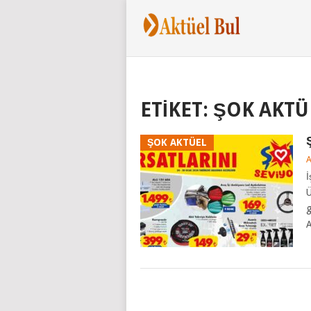
ETIKET:
ŞOK AKTÜE
ŞOK AKTÜEL
İ
Ü
g
A
POSTS