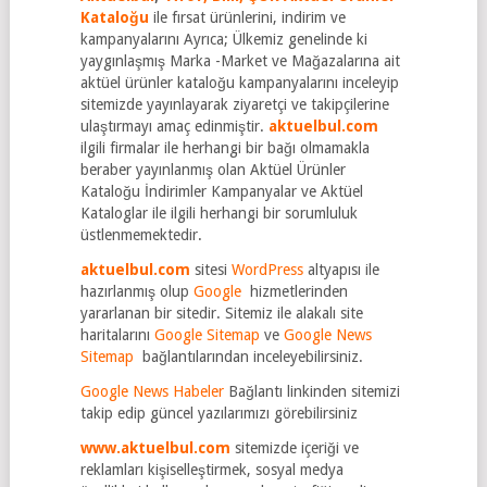
Kataloğu
ile fırsat ürünlerini, indirim ve
kampanyalarını Ayrıca; Ülkemiz genelinde ki
yaygınlaşmış Marka -Market ve Mağazalarına ait
aktüel ürünler kataloğu kampanyalarını inceleyip
sitemizde yayınlayarak ziyaretçi ve takipçilerine
ulaştırmayı amaç edinmiştir.
aktuelbul.com
ilgili firmalar ile herhangi bir bağı olmamakla
beraber yayınlanmış olan Aktüel Ürünler
Kataloğu İndirimler Kampanyalar ve Aktüel
Kataloglar ile ilgili herhangi bir sorumluluk
üstlenmemektedir.
aktuelbul.com
sitesi
WordPress
altyapısı ile
hazırlanmış olup
Google
hizmetlerinden
yararlanan bir sitedir. Sitemiz ile alakalı site
haritalarını
Google Sitemap
ve
Google News
Sitemap
bağlantılarından inceleyebilirsiniz.
Google News Habeler
Bağlantı linkinden sitemizi
takip edip güncel yazılarımızı görebilirsiniz
www.aktuelbul.com
sitemizde içeriği ve
reklamları kişiselleştirmek, sosyal medya