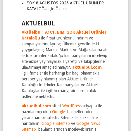
ŞOK 8 AĞUSTOS 2026 AKTÜEL ÜRÜNLER
KATALOĞU
için
Özlem
AKTUELBUL
Aktüelbul
;
A101,
BİM,
ŞOK Aktüel Ürünler
Kataloğu
ile fırsat ürünlerini, indirim ve
kampanyalarını Ayrıca; Ülkemiz genelinde ki
yaygınlaşmış Marka -Market ve Mağazalarına ait
aktüel ürünler kataloğu kampanyalarını inceleyip
sitemizde yayınlayarak ziyaretçi ve takipçilerine
ulaştırmayı amaç edinmiştir.
aktuelbul.com
ilgili firmalar ile herhangi bir bağı olmamakla
beraber yayınlanmış olan Aktüel Ürünler
Kataloğu İndirimler Kampanyalar ve Aktüel
Kataloglar ile ilgili herhangi bir sorumluluk
üstlenmemektedir.
aktuelbul.com
sitesi
WordPress
altyapısı ile
hazırlanmış olup
Google
hizmetlerinden
yararlanan bir sitedir. Sitemiz ile alakalı site
haritalarını
Google Sitemap
ve
Google News
Sitemap
bağlantılarından inceleyebilirsiniz.