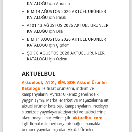
KATALOĞU
için
Anonim
BİM 14 AĞUSTOS 2026 AKTÜEL ÜRÜNLER
KATALOĞU
için
Irmak
A101 13 AĞUSTOS 2026 AKTÜEL ÜRÜNLER
KATALOĞU
için
Dila
BİM 11 AĞUSTOS 2026 AKTÜEL ÜRÜNLER
KATALOĞU
için
Çiğdem
ŞOK 8 AĞUSTOS 2026 AKTÜEL ÜRÜNLER
KATALOĞU
için
Özlem
AKTUELBUL
Aktüelbul
;
A101,
BİM,
ŞOK Aktüel Ürünler
Kataloğu
ile fırsat ürünlerini, indirim ve
kampanyalarını Ayrıca; Ülkemiz genelinde ki
yaygınlaşmış Marka -Market ve Mağazalarına ait
aktüel ürünler kataloğu kampanyalarını inceleyip
sitemizde yayınlayarak ziyaretçi ve takipçilerine
ulaştırmayı amaç edinmiştir.
aktuelbul.com
ilgili firmalar ile herhangi bir bağı olmamakla
beraber yayınlanmış olan Aktüel Ürünler