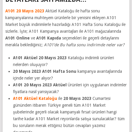
A101 20 Mayıs 2023
Aktüel Kataloğu ile hafta sonu
kampanyalarına muhteşem ürünlerle bir yenisini ekleyen A101
Market büyük indirimlerle hazırladığı A101 Hafta Sonu Kataloğu ile
sizlerle. İşte; A101 Kampanya avantajları ile A101 mağazalarında
A101 Online
ve
A101 Kapıda
seçenekleri ile geçerli detaylarını
merakla beklediğiniz;
A101’de Bu hafta sonu indirimde neler var?
A101 Aktüel 20 Mayıs 2023
Kataloğu indirimli ürünleri
nelerden oluşuyor?
20 Mayıs 2023 A101 Hafta Sonu
kampanya avantajlarında
içinde neler yer alıyor?
A101 20 Mayıs 2023
Aktüel
Ürünleri için uygulanan indirimler
fiyatlara nasıl yansıyacak?
A101 Aktüel Kataloğu
ile
20 Mayıs 2023
Cumartesi
gününden itibaren Türkiye geneli tüm A101 Market
şubelerinde geçerli olacak kampanyalı fırsat ürünleri hangi
tarihe kadar A101 Market reyonlarda satışa sunulacaklar? tüm
bu soruların merak ettiğiniz bütün cevapları yazımız