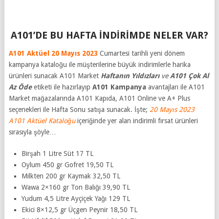
A101’DE BU HAFTA İNDİRİMDE NELER VAR?
A101 Aktüel 20 Mayıs 2023
Cumartesi tarihli yeni dönem
kampanya kataloğu ile müşterilerine büyük indirimlerle harika
ürünleri sunacak A101 Market
Haftanın Yıldızları
ve
A101 Çok Al
Az Öde
etiketi ile hazırlayıp
A101 Kampanya
avantajları ile A101
Market mağazalarında A101 Kapıda, A101 Online ve A+ Plus
seçenekleri ile Hafta Sonu satışa sunacak. İşte;
20 Mayıs 2023
A101 Aktüel Kataloğu
içeriğinde yer alan indirimli fırsat ürünleri
sırasıyla şöyle…
Birşah 1 Litre Süt 17 TL
Oylum 450 gr Gofret 19,50 TL
Milkten 200 gr Kaymak 32,50 TL
Wawa 2×160 gr Ton Balığı 39,90 TL
Yudum 4,5 Litre Ayçiçek Yağı 129 TL
Ekici 8×12,5 gr Üçgen Peynir 18,50 TL