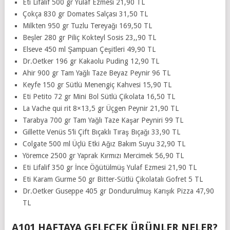
Eti Lifalif 500 gr Yulaf Ezmesi 21,90 TL
Çokça 830 gr Domates Salçası 31,50 TL
Milkten 950 gr Tuzlu Tereyağı 169,50 TL
Beşler 280 gr Piliç Kokteyl Sosis 23,,90 TL
Elseve 450 ml Şampuan Çeşitleri 49,90 TL
Dr.Oetker 196 gr Kakaolu Puding 12,90 TL
Ahir 900 gr Tam Yağlı Taze Beyaz Peynir 96 TL
Keyfe 150 gr Sütlü Menengiç Kahvesi 15,90 TL
Eti Petito 72 gr Mini Bol Sütlü Çikolata 16,50 TL
La Vache qui rit 8×13,5 gr Üçgen Peynir 21,90 TL
Tarabya 700 gr Tam Yağlı Taze Kaşar Peyniri 99 TL
Gillette Venüs 5’li Çift Bıçaklı Tıraş Bıçağı 33,90 TL
Colgate 500 ml Üçlü Etki Ağız Bakım Suyu 32,90 TL
Yöremce 2500 gr Yaprak Kırmızı Mercimek 56,90 TL
Eti Lifalif 350 gr İnce Öğütülmüş Yulaf Ezmesi 21,90 TL
Eti Karam Gurme 50 gr Bitter-Sütlü Çikolatalı Gofret 5 TL
Dr.Oetker Guseppe 405 gr Dondurulmuş Karışık Pizza 47,90
TL
A101 HAFTAYA GELECEK ÜRÜNLER NELER?