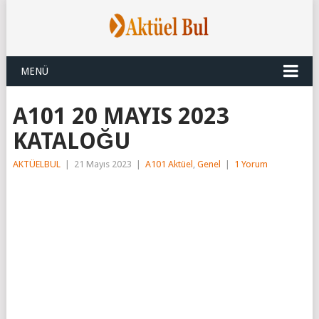
MENÜ
A101 20 MAYIS 2023
KATALOĞU
AKTÜELBUL
|
21 Mayıs 2023
|
A101 Aktüel
,
Genel
|
1 Yorum