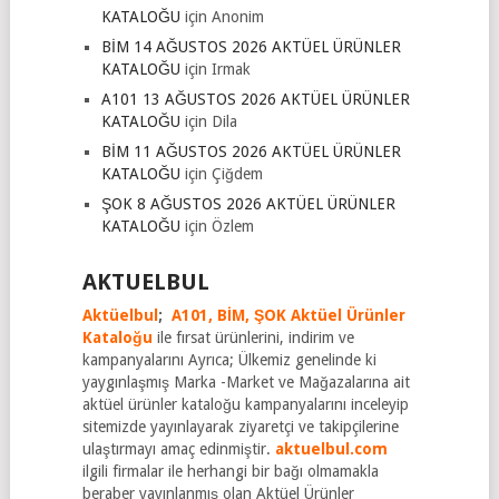
KATALOĞU
için
Anonim
BİM 14 AĞUSTOS 2026 AKTÜEL ÜRÜNLER
KATALOĞU
için
Irmak
A101 13 AĞUSTOS 2026 AKTÜEL ÜRÜNLER
KATALOĞU
için
Dila
BİM 11 AĞUSTOS 2026 AKTÜEL ÜRÜNLER
KATALOĞU
için
Çiğdem
ŞOK 8 AĞUSTOS 2026 AKTÜEL ÜRÜNLER
KATALOĞU
için
Özlem
AKTUELBUL
Aktüelbul
;
A101,
BİM,
ŞOK Aktüel Ürünler
Kataloğu
ile fırsat ürünlerini, indirim ve
kampanyalarını Ayrıca; Ülkemiz genelinde ki
yaygınlaşmış Marka -Market ve Mağazalarına ait
aktüel ürünler kataloğu kampanyalarını inceleyip
sitemizde yayınlayarak ziyaretçi ve takipçilerine
ulaştırmayı amaç edinmiştir.
aktuelbul.com
ilgili firmalar ile herhangi bir bağı olmamakla
beraber yayınlanmış olan Aktüel Ürünler