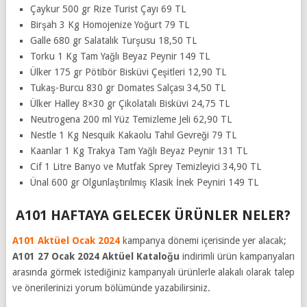
Çaykur 500 gr Rize Turist Çayı 69 TL
Birşah 3 Kg Homojenize Yoğurt 79 TL
Galle 680 gr Salatalık Turşusu 18,50 TL
Torku 1 Kg Tam Yağlı Beyaz Peynir 149 TL
Ülker 175 gr Pötibör Bisküvi Çeşitleri 12,90 TL
Tukaş-Burcu 830 gr Domates Salçası 34,50 TL
Ülker Halley 8×30 gr Çikolatalı Bisküvi 24,75 TL
Neutrogena 200 ml Yüz Temizleme Jeli 62,90 TL
Nestle 1 Kg Nesquik Kakaolu Tahıl Gevreği 79 TL
Kaanlar 1 Kg Trakya Tam Yağlı Beyaz Peynir 131 TL
Cif 1 Litre Banyo ve Mutfak Sprey Temizleyici 34,90 TL
Ünal 600 gr Olgunlaştırılmış Klasik İnek Peyniri 149 TL
A101 HAFTAYA GELECEK ÜRÜNLER NELER?
A101 Aktüel Ocak 2024
kampanya dönemi içerisinde yer alacak;
A101 27 Ocak 2024 Aktüel Kataloğu
indirimli ürün kampanyaları
arasında görmek istediğiniz kampanyalı ürünlerle alakalı olarak talep
ve önerilerinizi yorum bölümünde yazabilirsiniz.