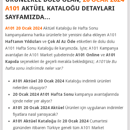
A101
AKTÜEL KATALOĞU DETAYLARI
SAYFAMIZDA…
A101 20 Ocak 2024
Aktüel Kataloğu ile Hafta Sonu
kampanyalarına harika ürünlerle bir yenisini daha ekleyen A101
Haftanın Yıldızları
ve
Çok Al Az Öde
etiketleri ile dolu dolu
A101 Hafta Sonu Kataloğu ile karşınızda. İşte; A101 Kampanya
avantajları ile A101 Market şubelerinde
A101 Online
ve
A101
Kapıda
seçenekleri ile geçerli merakla beklediğiniz;
A101’de Bu
hafta sonu indirimde neler var?
A101 Aktüel 20 Ocak 2024
Kataloğu indirimli ürünleri
nelerden oluşuyor?
20 Ocak 2024 A101 Hafta Sonu
kampanya avantajlarında
içinde neler yer alıyor?
A101 20 Ocak 2024
Aktüel
Ürünleri için uygulanan indirimler
fiyatlara nasıl yansıyacak?
A101 Aktüel Kataloğu
ile
20 Ocak 2024
Cumartesi
gününden itibaren Türkiye geneli tüm A101 Market