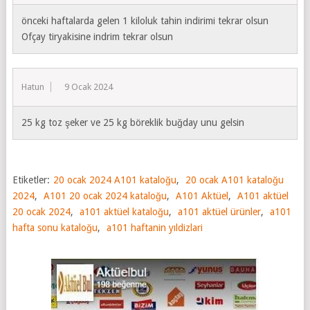
önceki haftalarda gelen 1 kiloluk tahin indirimi tekrar olsun
Ofçay tiryakisine indrim tekrar olsun
Hatun
19 Ocak 2024
25 kg toz şeker ve 25 kg böreklik buğday unu gelsin
Etiketler:
20 ocak 2024 A101 kataloğu
,
20 ocak A101 kataloğu
2024
,
A101 20 ocak 2024 kataloğu
,
A101 Aktüel
,
A101 aktüel
20 ocak 2024
,
a101 aktüel kataloğu
,
a101 aktüel ürünler
,
a101
hafta sonu kataloğu
,
a101 haftanin yıldizlari