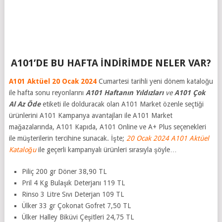
A101’DE BU HAFTA İNDİRİMDE NELER VAR?
A101 Aktüel 20 Ocak 2024
Cumartesi tarihli yeni dönem kataloğu
ile hafta sonu reyonlarını
A101
Haftanın Yıldızları
ve
A101 Çok
Al Az Öde
etiketi ile dolduracak olan A101 Market özenle seçtiği
ürünlerini A101 Kampanya avantajları ile A101 Market
mağazalarında, A101 Kapıda, A101 Online ve A+ Plus seçenekleri
ile müşterilerin tercihine sunacak. İşte;
20 Ocak 2024 A101 Aktüel
Kataloğu
ile geçerli kampanyalı ürünleri sırasıyla şöyle…
Piliç 200 gr Döner 38,90 TL
Pril 4 Kg Bulaşık Deterjanı 119 TL
Rinso 3 Litre Sıvı Deterjan 109 TL
Ülker 33 gr Çokonat Gofret 7,50 TL
Ülker Halley Biküvi Çeşitleri 24,75 TL