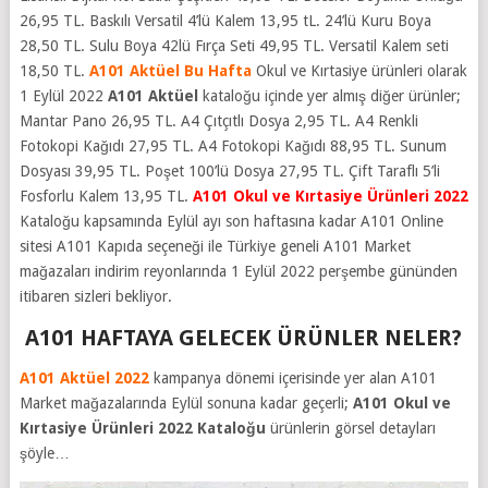
26,95 TL. Baskılı Versatil 4’lü Kalem 13,95 tL. 24’lü Kuru Boya
28,50 TL. Sulu Boya 42lü Fırça Seti 49,95 TL. Versatil Kalem seti
18,50 TL.
A101 Aktüel Bu Hafta
Okul ve Kırtasiye ürünleri olarak
1 Eylül 2022
A101 Aktüel
kataloğu içinde yer almış diğer ürünler;
Mantar Pano 26,95 TL. A4 Çıtçıtlı Dosya 2,95 TL. A4 Renkli
Fotokopi Kağıdı 27,95 TL. A4 Fotokopi Kağıdı 88,95 TL. Sunum
Dosyası 39,95 TL. Poşet 100’lü Dosya 27,95 TL. Çift Taraflı 5’li
Fosforlu Kalem 13,95 TL.
A101 Okul ve Kırtasiye Ürünleri 2022
Kataloğu kapsamında Eylül ayı son haftasına kadar A101 Online
sitesi A101 Kapıda seçeneği ile Türkiye geneli A101 Market
mağazaları indirim reyonlarında 1 Eylül 2022 perşembe gününden
itibaren sizleri bekliyor.
A101 HAFTAYA GELECEK ÜRÜNLER NELER?
A101 Aktüel 2022
kampanya dönemi içerisinde yer alan A101
Market mağazalarında Eylül sonuna kadar geçerli;
A101 Okul ve
Kırtasiye Ürünleri 2022
Kataloğu
ürünlerin görsel detayları
şöyle…