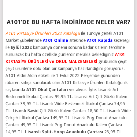
A101’DE BU HAFTA İNDİRİMDE NELER VAR?
A101 Kırtasiye Ürünleri 2022 Kataloğu
ile Türkiye geneli A101
Market şubelerinde
A101 Onlıne
sitesinde
A101 Kapıda
seçeneği
ile
Eylül 2022
kampanya dönemi sonuna kadar sizlerin tercihine
sunulacak bu hafta özellikle günlerdir merakla beklediğiniz
A101
KIRTASİYE ÜRÜNLERİ ve OKUL MALZEMELERİ
grubunda çeşit
çeşit ürünlerle dolu olan bir kampanya hazırlandığını görüyoruz.
A101 Aldın Aldın etiketi ile 1 Eylül 2022 Perşembe gününden
itibaren satışa sunulacak olan A101 Kırtasiye Ürünleri Kataloğu ilk
sayfasında
A101 Okul Çantaları
yer alıyor. İşte; Lisanslı Art
Beslenmeli İlkokul Çantası 99,95 TL. Lisanslı Art Çift Gözlü Kalem
Çantası 39,95 TL. Lisanslı Wide Beslenmeli İlkokul Çantası 74,95
TL. Lisanslı Bawid Çift Gözlü Kalem Çantası 18,50 TL. Lisanslı Wide
Çekçekli İlkokul Çantası 149,95 TL. Lisanslı Pug-Donut Anaokulu
Çantası 49,95 TL. Lisanslı Pug-Donut Anaokulu Kalem Çantası
14,95 TL.
Lisanslı Split-Hoop Anaokulu Çantası
23,95 TL.