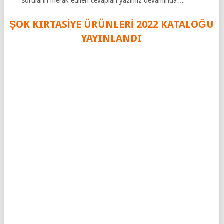
soruların merak edilen cevapları yazımız devamında…
ŞOK KIRTASİYE ÜRÜNLERİ 2022 KATAL
O
ĞU
YAYINLANDI