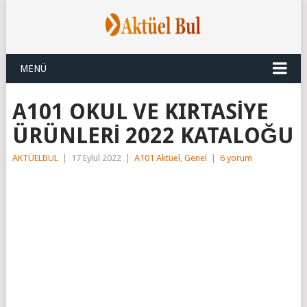
MENÜ
A101 OKUL VE KIRTASİYE
ÜRÜNLERİ 2022 KATALOĞU
AKTÜELBUL
|
17 Eylül 2022
|
A101 Aktüel
,
Genel
|
6 yorum