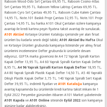
Raboom Wood-Oslo Sırt Çantası 69,95 TL. Raboom Cosmo-Atlas
Sırt Çantası 99,95 TL. Raboom Yellow Labtop Çantası 69,95 TL.
Raboom Cyro Sırt Çantası 49,95 TL. Raboom Cube Kalem Çantası
14,95 TL. Note.101 Baskılı Proje Çantası 32,95 TL. Note.101 Proje
Çantası 14,95 TL. bu harika A101 Okul Çantaları sizlere kampanya
avantajı ile kredi kartına peşin fiyatına taksit avantajı ile sunulacak.
A101 Aktüel
Kırtasiye Ürünleri Kataloğu içerisinde yer alan fırsat
ürünleri bu kadarla sınırılı değil tabiki;
A101 Aktüel Bu Hafta
Okul
ve Kırtasiye Ürünleri grubunda kampanya listesinde yer almış fırsat
ürünlerini incelemesine Defter grubunda ki ürünlerle devam
ediyoruz. GIPTA marka güvencesi ile A4 72 Yaprak Spiralli Karton
Kapak Defter 13,95 TL. A4 60 Yaprak Spiralli Karton Kapak Defter
8,95 TL.
A4 96 Yaprak Spiralli Karton Kapak Defter
18,95 TL.
A4 80 Yaprak Spiralli Plastik Kapak Defter 14,50 TL. A5 40 Yapraklı
Dikişli Plastik Kapak Defter 3,75 TL. 140 Yaprak Spiralli Sert Kapak
Defter 39,95 TL. indirimli fiyatları ve
A101 Kataloğu
kampanya
avantaj kapsamında bu ürünleride kredi kartına taksit imkanı ile 1
Eylül 2022 Perşembe gününden itibaren A101 Market şubelerinde
A101 Kapıda
ve
A101 Online
sitesinde
Eylül 2022
son kampanya
gününe kadar alabileceksiniz.