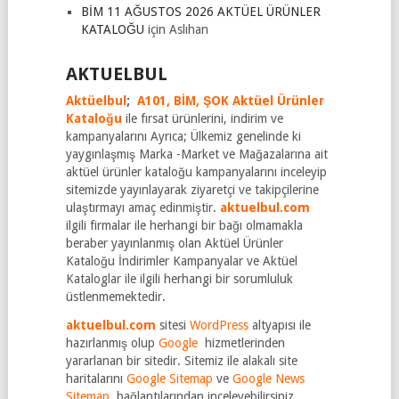
BİM 11 AĞUSTOS 2026 AKTÜEL ÜRÜNLER
KATALOĞU
için
Aslıhan
AKTUELBUL
Aktüelbul
;
A101,
BİM,
ŞOK Aktüel Ürünler
Kataloğu
ile fırsat ürünlerini, indirim ve
kampanyalarını Ayrıca; Ülkemiz genelinde ki
yaygınlaşmış Marka -Market ve Mağazalarına ait
aktüel ürünler kataloğu kampanyalarını inceleyip
sitemizde yayınlayarak ziyaretçi ve takipçilerine
ulaştırmayı amaç edinmiştir.
aktuelbul.com
ilgili firmalar ile herhangi bir bağı olmamakla
beraber yayınlanmış olan Aktüel Ürünler
Kataloğu İndirimler Kampanyalar ve Aktüel
Kataloglar ile ilgili herhangi bir sorumluluk
üstlenmemektedir.
aktuelbul.com
sitesi
WordPress
altyapısı ile
hazırlanmış olup
Google
hizmetlerinden
yararlanan bir sitedir. Sitemiz ile alakalı site
haritalarını
Google Sitemap
ve
Google News
Sitemap
bağlantılarından inceleyebilirsiniz.