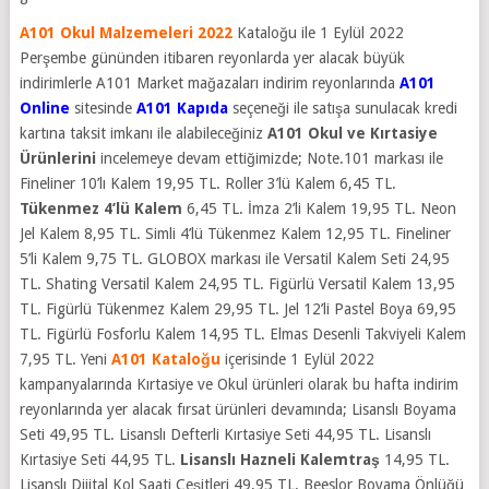
A101 Okul Malzemeleri 2022
Kataloğu ile 1 Eylül 2022
Perşembe gününden itibaren reyonlarda yer alacak büyük
indirimlerle A101 Market mağazaları indirim reyonlarında
A101
Online
sitesinde
A101 Kapıda
seçeneği ile satışa sunulacak kredi
kartına taksit imkanı ile alabileceğiniz
A101 Okul ve Kırtasiye
Ürünlerini
incelemeye devam ettiğimizde; Note.101 markası ile
Fineliner 10’lı Kalem 19,95 TL. Roller 3’lü Kalem 6,45 TL.
Tükenmez 4’lü Kalem
6,45 TL. İmza 2’li Kalem 19,95 TL. Neon
Jel Kalem 8,95 TL. Simli 4’lü Tükenmez Kalem 12,95 TL. Fineliner
5’li Kalem 9,75 TL. GLOBOX markası ile Versatil Kalem Seti 24,95
TL. Shating Versatil Kalem 24,95 TL. Figürlü Versatil Kalem 13,95
TL. Figürlü Tükenmez Kalem 29,95 TL. Jel 12’li Pastel Boya 69,95
TL. Figürlü Fosforlu Kalem 14,95 TL. Elmas Desenli Takviyeli Kalem
7,95 TL. Yeni
A101 Kataloğu
içerisinde 1 Eylül 2022
kampanyalarında Kırtasiye ve Okul ürünleri olarak bu hafta indirim
reyonlarında yer alacak fırsat ürünleri devamında; Lisanslı Boyama
Seti 49,95 TL. Lisanslı Defterli Kırtasiye Seti 44,95 TL. Lisanslı
Kırtasiye Seti 44,95 TL.
Lisanslı Hazneli Kalemtraş
14,95 TL.
Lisanslı Dijital Kol Saati Çeşitleri 49,95 TL. Beeslor Boyama Önlüğü