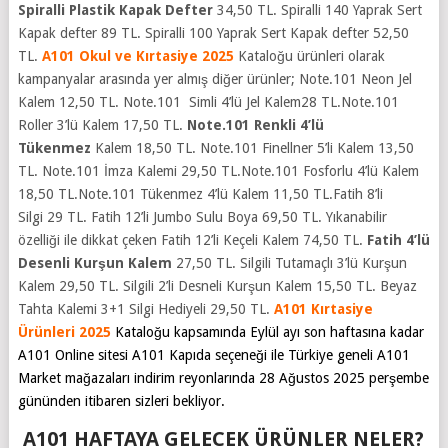
Spiralli Plastik Kapak Defter
34,50 TL. Spiralli 140 Yaprak Sert
Kapak defter 89 TL. Spiralli 100 Yaprak Sert Kapak defter 52,50
TL.
A101
Okul ve Kırtasiye 2025
Kataloğu ürünleri olarak
kampanyalar arasında yer almış diğer ürünler; Note.101 Neon Jel
Kalem 12,50 TL. Note.101 Simli 4’lü Jel Kalem28 TL.Note.101
Roller 3’lü Kalem 17,50 TL.
Note.101 Renkli 4’lü
Tükenmez
Kalem 18,50 TL. Note.101 Finellner 5’li Kalem 13,50
TL. Note.101 İmza Kalemi 29,50 TL.Note.101 Fosforlu 4’lü Kalem
18,50 TL.Note.101 Tükenmez 4’lü Kalem 11,50 TL.Fatih 8’li
Silgi 29 TL. Fatih 12’li Jumbo Sulu Boya 69,50 TL. Yıkanabilir
özelliği ile dikkat çeken Fatih 12’li Keçeli Kalem 74,50 TL.
Fatih 4’lü
Desenli Kurşun Kalem
27,50 TL. Silgili Tutamaçlı 3’lü Kurşun
Kalem 29,50 TL. Silgili 2’li Desneli Kurşun Kalem 15,50 TL. Beyaz
Tahta Kalemi 3+1 Silgi Hediyeli 29,50 TL.
A101 Kırtasiye
Ürünleri 2025
Kataloğu kapsamında Eylül ayı son haftasına kadar
A101 Online sitesi A101 Kapıda seçeneği ile Türkiye geneli A101
Market mağazaları indirim reyonlarında 28 Ağustos 2025 perşembe
gününden itibaren sizleri bekliyor.
A101 HAFTAYA GELECEK ÜRÜNLER NELER?