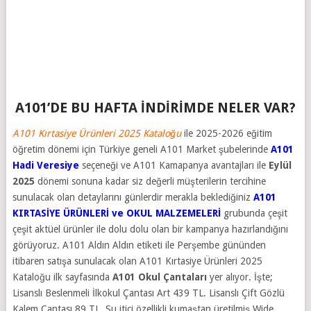
A101’DE BU HAFTA İNDİRİMDE NELER VAR?
A101 Kırtasiye Ürünleri 2025 Kataloğu
ile 2025-2026 eğitim
öğretim dönemi için Türkiye geneli A101 Market şubelerinde
A101
Hadi Veresiye
seçeneği ve A101 Kamapanya avantajları ile
Eylül
2025
dönemi sonuna kadar siz değerli müşterilerin tercihine
sunulacak olan detaylarını günlerdir merakla beklediğiniz
A101
KIRTASİYE ÜRÜNLERİ ve OKUL MALZEMELERİ
grubunda çeşit
çeşit aktüel ürünler ile dolu dolu olan bir kampanya hazırlandığını
görüyoruz. A101 Aldın Aldın etiketi ile Perşembe gününden
itibaren satışa sunulacak olan A101 Kırtasiye Ürünleri 2025
Kataloğu ilk sayfasında
A101 Okul Çantaları
yer alıyor. İşte;
Lisanslı Beslenmeli İlkokul Çantası Art 439 TL. Lisanslı Çift Gözlü
Kalem Çantası 89 TL. Su itici özellikli kumaştan üretilmiş Wide