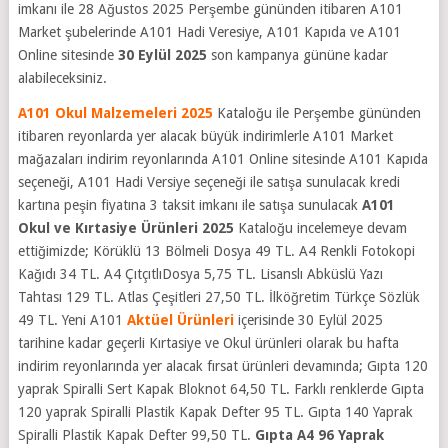
imkanı ile 28 Ağustos 2025 Perşembe gününden itibaren A101
Market şubelerinde A101 Hadi Veresiye, A101 Kapıda ve A101
Online sitesinde
30
Eylül 2025
son kampanya gününe kadar
alabileceksiniz.
A101 Okul Malzemeleri 2025
Kataloğu ile Perşembe gününden
itibaren reyonlarda yer alacak büyük indirimlerle A101 Market
mağazaları indirim reyonlarında A101 Online sitesinde A101 Kapıda
seçeneği, A101 Hadi Versiye seçeneği ile satışa sunulacak kredi
kartına peşin fiyatına 3 taksit imkanı ile satışa sunulacak
A101
Okul ve Kırtasiye Ürünleri 2025
Kataloğu incelemeye devam
ettiğimizde; Körüklü 13 Bölmeli Dosya 49 TL. A4 Renkli Fotokopi
Kağıdı 34 TL. A4 ÇıtçıtlıDosya 5,75 TL. Lisanslı Abküslü Yazı
Tahtası 129 TL. Atlas Çeşitleri 27,50 TL. İlköğretim Türkçe Sözlük
49 TL. Yeni A101
Aktüel Ürünleri
içerisinde 30 Eylül 2025
tarihine kadar geçerli Kırtasiye ve Okul ürünleri olarak bu hafta
indirim reyonlarında yer alacak fırsat ürünleri devamında; Gıpta 120
yaprak Spiralli Sert Kapak Bloknot 64,50 TL. Farklı renklerde Gıpta
120 yaprak Spiralli Plastik Kapak Defter 95 TL. Gıpta 140 Yaprak
Spiralli Plastik Kapak Defter 99,50 TL.
Gıpta A4 96 Yaprak