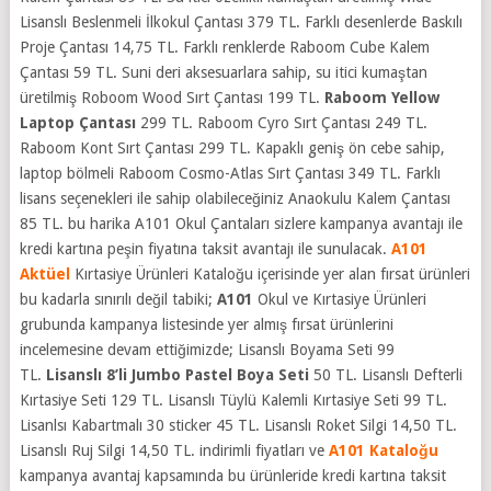
Lisanslı Beslenmeli İlkokul Çantası 379 TL. Farklı desenlerde Baskılı
Proje Çantası 14,75 TL. Farklı renklerde Raboom Cube Kalem
Çantası 59 TL. Suni deri aksesuarlara sahip, su itici kumaştan
üretilmiş Roboom Wood Sırt Çantası 199 TL.
Raboom Yellow
Laptop Çantası
299 TL. Raboom Cyro Sırt Çantası 249 TL.
Raboom Kont Sırt Çantası 299 TL. Kapaklı geniş ön cebe sahip,
laptop bölmeli Raboom Cosmo-Atlas Sırt Çantası 349 TL. Farklı
lisans seçenekleri ile sahip olabileceğiniz Anaokulu Kalem Çantası
85 TL. bu harika A101 Okul Çantaları sizlere kampanya avantajı ile
kredi kartına peşin fiyatına taksit avantajı ile sunulacak.
A101
Aktüel
Kırtasiye Ürünleri Kataloğu içerisinde yer alan fırsat ürünleri
bu kadarla sınırılı değil tabiki;
A101
Okul ve Kırtasiye Ürünleri
grubunda kampanya listesinde yer almış fırsat ürünlerini
incelemesine devam ettiğimizde; Lisanslı Boyama Seti 99
TL.
Lisanslı 8’li Jumbo Pastel Boya Seti
50 TL. Lisanslı Defterli
Kırtasiye Seti 129 TL. Lisanslı Tüylü Kalemli Kırtasiye Seti 99 TL.
Lisanlsı Kabartmalı 30 sticker 45 TL. Lisanslı Roket Silgi 14,50 TL.
Lisanslı Ruj Silgi 14,50 TL. indirimli fiyatları ve
A101 Kataloğu
kampanya avantaj kapsamında bu ürünleride kredi kartına taksit