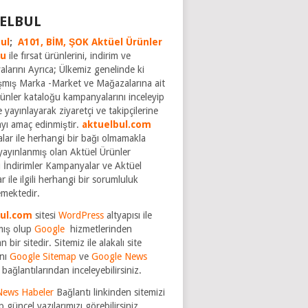
ELBUL
ul
;
A101,
BİM,
ŞOK Aktüel Ürünler
ğu
ile fırsat ürünlerini, indirim ve
larını Ayrıca; Ülkemiz genelinde ki
şmış Marka -Market ve Mağazalarına ait
rünler kataloğu kampanyalarını inceleyip
 yayınlayarak ziyaretçi ve takipçilerine
ayı amaç edinmiştir.
aktuelbul.com
rmalar ile herhangi bir bağı olmamakla
yayınlanmış olan Aktüel Ürünler
 İndirimler Kampanyalar ve Aktüel
r ile ilgili herhangi bir sorumluluk
mektedir.
bul.com
sitesi
WordPress
altyapısı ile
mış olup
Google
hizmetlerinden
n bir sitedir. Sitemiz ile alakalı site
nı
Google Sitemap
ve
Google News
bağlantılarından inceleyebilirsiniz.
News Habeler
Bağlantı linkinden sitemizi
p güncel yazılarımızı görebilirsiniz