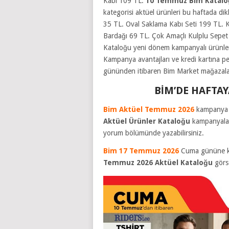
Kabı 109 TL.
10 Temmuz Bim Katal
kategorisi aktüel ürünleri bu haftada dikk
35 TL. Oval Saklama Kabı Seti 199 TL. 
Bardağı 69 TL. Çok Amaçlı Kulplu Sepe
Kataloğu yeni dönem kampanyalı ürünleri
Kampanya avantajları ve kredi kartına peş
gününden itibaren Bim Market mağazaları 
BİM’DE HAFTA
Bim Aktüel Temmuz 2026
kampanya d
Aktüel Ürünler Kataloğu
kampanyaları
yorum bölümünde yazabilirsiniz.
Bim 17 Temmuz 2026
Cuma gününe kad
Temmuz 2026 Aktüel Kataloğu
görse