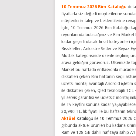
10 Temmuz 2026 Bim Kataloğu
deta
fiyatlarla siz değerli müşterilerine sunula
müşterilerin talep ve beklentilerine cev
İşte; 10 Temmuz 2026 Bim Kataloğu kap
reyonlarında bulacağınız ve Bim Marke
kadar geçerli olacak fırsat kategorileri için
Bissikletler, Ankastre Setler ve Beyaz Eş
Mutfak kategorisinde özenle seçilmiş ür
araya geldiğini görüyoruz. Ülkemizde to
Market bu haftada enflasyonla mücadele 
dikkatleri çeken Bim haftanın seçili aktüe
ücretsi montaj avantajlı Android işletim
ile dikkatleri çeken, Qled teknolojili T
yıl servis garantisi ve ücretsiz montaj imk
ile Tv keyfini sonuna kadar yaşayabilec
30,990 TL.
lik fiyatı ile bu haftanın tekn
Aktüel
Kataloğu ile 10 Temmuz
2026 Cu
grbunda aktüel ürünleri bu kadarla sınırl
Ram ve 128 GB dahili hafızaya sahip A1