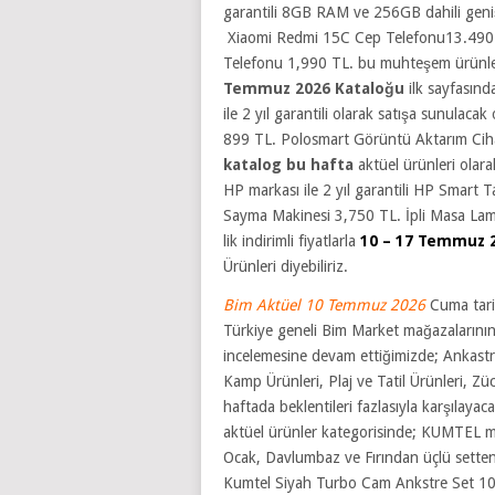
garantili 8GB RAM ve 256GB dahili geniş
Xiaomi Redmi 15C Cep Telefonu13.490 TL
Telefonu 1,990 TL.
bu muhteşem ürünler
Temmuz 2026
Kataloğu
ilk sayfasın
ile 2 yıl garantili olarak satışa sunula
899 TL. Polosmart Görüntü Aktarım Cih
katalog bu hafta
aktüel ürünleri olara
HP markası ile 2 yıl garantili HP Smart T
Sayma Makinesi 3,750 TL. İpli Masa Lam
lik indirimli fiyatlarla
10 – 17 Temmuz 
Ürünleri diyebiliriz.
Bim Aktüel 10 Temmuz 2026
Cuma tari
Türkiye geneli Bim Market mağazalarının 
incelemesine devam ettiğimizde; Ankastre Se
Kamp Ürünleri, Plaj ve Tatil Ürünleri, Zü
haftada beklentileri fazlasıyla karşılayac
aktüel ürünler kategorisinde; KUMTEL mark
Ocak, Davlumbaz ve Fırından üçlü sett
Kumtel Siyah Turbo Cam Ankstre Set 1