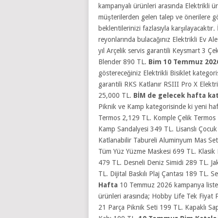
kampanyalı ürünleri arasında Elektrikli ürü
müşterilerden gelen talep ve önerilere g
beklentilerinizi fazlasıyla karşılayacak
reyonlarında bulacağınız Elektrikli Ev Al
yıl Arçelik servis garantili Keysmart 3 Ç
Blender 890 TL.
Bim 10 Temmuz 20
göstereceğiniz Elektrikli Bisiklet kategori
garantili RKS Katlanır RSIII Pro X Elektr
25,000 TL.
BİM de gelecek hafta ka
Piknik ve Kamp kategorisinde ki yeni haf
Termos 2,129 TL. Komple Çelik Termos 1
Kamp Sandalyesi 349 TL. Lisanslı Çocuk 
Katlanabilir Tabureli Aluminyum Mas Set
Tüm Yüz Yüzme Maskesi 699 TL. Klasik 
479 TL. Desneli Deniz Simidi 289 TL. Jak
TL. Dijital Baskılı Plaj Çantası 189 TL
Hafta
10 Temmuz 2026 kampanya listes
ürünleri arasında; Hobby Life Tek Fiyat
21 Parça Piknik Seti 199 TL. Kapaklı S