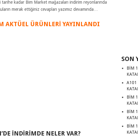
i tarihe kadar Bim Market mağazaları indirim reyonlarında
ruların merak ettiğiniz cevapları yazımız devamında…
İM AKTÜEL ÜRÜNLERI
YAYINLANDI
SON 
BİM 
KATA
A101
KATA
BİM 
KATA
BİM 
KATA
BİM 
’DE İNDİRİMDE NELER VAR?
KATA