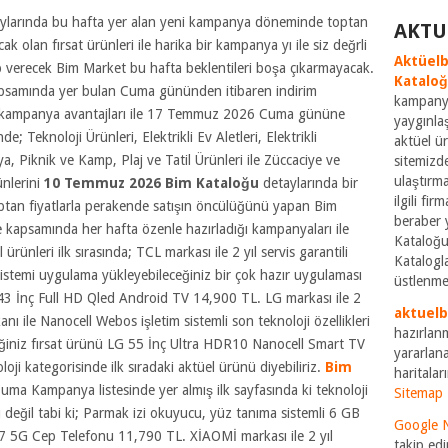
ylarında bu hafta yer alan yeni kampanya döneminde toptan
AKTU
cak olan fırsat ürünleri ile harika bir kampanya yı ile siz değrli
Aktüelb
ap verecek Bim Market bu hafta beklentileri boşa çıkarmayacak.
Katalo
samında yer bulan Cuma gününden itibaren indirim
kampanya
t kampanya avantajları ile 17 Temmuz 2026 Cuma gününe
yaygınla
de; Teknoloji Ürünleri, Elektrikli Ev Aletleri, Elektrikli
aktüel ü
ya, Piknik ve Kamp, Plaj ve Tatil Ürünleri ile Züccaciye ve
sitemizde
ulaştırm
ünlerini
10 Temmuz 2026 Bim Kataloğu
detaylarında bir
ilgili fi
ptan fiyatlarla perakende satışın öncülüğünü yapan Bim
beraber 
kapsamında her hafta özenle hazırladığı kampanyaları ile
Kataloğu
l ürünleri ilk sırasında; TCL
markası ile 2 yıl servis garantili
Katalogla
 sistemi uygulama yükleyebileceğiniz bir çok hazır uygulaması
üstlenme
CL 43 İnç Full HD Qled Android TV 14,900 TL. LG markası ile 2
aktuel
anı ile Nanocell Webos işletim sistemli son teknoloji özellikleri
hazırlan
eğiniz fırsat ürünü LG 55 İnç Ultra HDR10 Nanocell Smart TV
yararlana
oloji kategorisinde ilk sıradaki aktüel ürünü diyebiliriz.
Bim
haritaları
ma Kampanya listesinde yer almış ilk sayfasında ki teknoloji
Sitemap
ı değil tabi ki; Parmak izi okuyucu, yüz tanıma sistemli 6 GB
Google 
7 5G Cep Telefonu 11,790 TL. XİAOMİ markası ile 2 yıl
takip edi