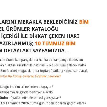
LARINI MERAKLA BEKLEDIĞINIZ
BIM
EL ÜRÜNLER KATALOĞU
 İÇERIĞI ILE DIKKAT ÇEKEN HARI
HAZIRLANMIŞ;
10 TEMMUZ BIM
M DETAYLARI SAYFAMIZDA…
u ile Cuma kampanyalarına harika bir kampanya ile devam
nın aktüel ürünleri ile hazırlamış olduğu Bim gelecek hafta
i Bim Market mağazalarında toptan fiyatlarla satışa sunulacak
m’de Bu Cuma Gelecek Ürünler nelerdir?
aloğu indirimleri nelerden oluşuyor?
kampanyaları içinde neler yer alacak?
ünleri
fiyatları etiketlere nasıl yansıyacak?
e
10 Temmuz 2026
Cuma gününden itibaren geçerli olacak