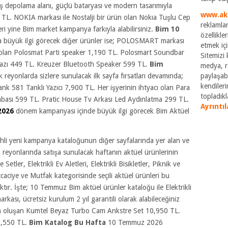
 depolama alanı, güçlü bataryası ve modern tasarımıyla
www.ak
. NOKIA markası ile Nostalji bir ürün olan Nokıa Tuşlu Cep
reklamlar
i yine Bim market kampanya farkıyla alabilirsiniz.
Bim 10
özellikle
da büyük ilgi görecek diğer ürünler ise; POLOSMART markası
etmek içi
cak olan Polosmat Parti speaker 1,190 TL. Polosmart Soundbar
Sitemizi k
azı 449 TL. Kreuzer Bluetooth Speaker 599 TL.
Bim
medya, re
k reyonlarda sizlere sunulacak ilk sayfa fırsatları devamında;
paylaşabi
kendileri
ank 581 Tanklı Yazıcı 7,900 TL. Her işyerinin ihtyacı olan Para
topladıkla
bası 599 TL. Pratic House Tv Arkası Led Aydınlatma 299 TL.
Ayrıntıl
2026
dönem kampanyası içinde büyük ilgi görecek Bim Aktüel
hli yeni kampanya kataloğunun diğer sayfalarında yer alan ve
reyonlarında satışa sunulacak haftanın aktüel ürünlerinin
tler, Elektrikli Ev Aletleri, Elektrikli Bisikletler, Piknik ve
ccaciye ve Mutfak kategorisinde seçili aktüel ürünleri bu
aktır. İşte; 10 Temmuz Bim aktüel ürünler kataloğu ile Elektrikli
ası, ücretsiz kurulum 2 yıl garantili olarak alabileceğiniz
en oluşan Kumtel Beyaz Turbo Cam Ankstre Set 10,950 TL.
0,550 TL.
Bim Katalog Bu Hafta
10 Temmuz 2026