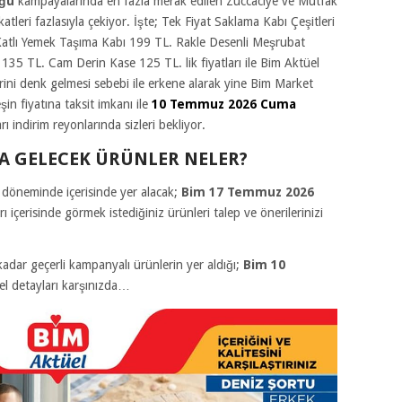
oğu
kampayalarında en fazla merak edilen Züccaciye ve Mutfak
atleri fazlasıyla çekiyor. İşte; Tek Fiyat Saklama Kabı Çeşitleri
Katlı Yemek Taşıma Kabı 199 TL. Rakle Desenli Meşrubat
t 135 TL. Cam Derin Kase 125 TL.
lik fiyatları ile Bim Aktüel
ni denk gelmesi sebebi ile erkene alarak yine Bim Market
in fiyatına taksit imkanı ile
10 Temmuz 2026 Cuma
indirim reyonlarında sizleri bekliyor.
YA GELECEK ÜRÜNLER NELER?
öneminde içerisinde yer alacak;
Bim 17 Temmuz 2026
 içerisinde görmek istediğiniz ürünleri talep ve önerilerinizi
ar geçerli kampanyalı ürünlerin yer aldığı;
Bim 10
l detayları karşınızda…