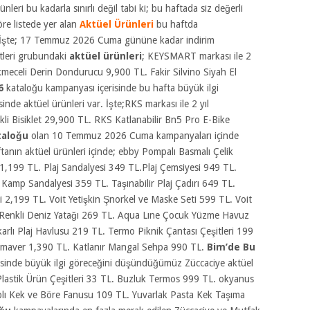
nleri bu kadarla sınırlı değil tabi ki;
bu haftada siz değerli
öre listede yer alan
Aktüel Ürünleri
bu haftda
tır. İşte; 17 Temmuz 2026 Cuma gününe kadar indirim
etleri grubundaki
aktüel ürünleri
; KEYSMART markası ile 2
ekmeceli Derin Dondurucu 9,900 TL. Fakir Silvino Siyah El
26
kataloğu kampanyası içerisinde bu hafta büyük ilgi
sinde aktüel ürünleri var. İşte;RKS markası ile 2 yıl
ikli Bisiklet 29,900 TL. RKS Katlanabilir Bn5 Pro E-Bike
taloğu
olan 10 Temmuz 2026 Cuma kampanyaları içinde
tanın aktüel ürünleri içinde; ebby Pompalı Basmalı Çelik
,199 TL. Plaj Sandalyesi 349 TL.Plaj Çemsiyesi 949 TL.
Kamp Sandalyesi 359 TL. Taşınabilir Plaj Çadırı 649 TL.
i 2,199 TL. Voit Yetişkin Şnorkel ve Maske Seti 599 TL. Voit
Renkli Deniz Yatağı 269 TL. Aqua Lıne Çocuk Yüzme Havuz
arlı Plaj Havlusu 219 TL. Termo Piknik Çantası Çeşitleri 199
. Semaver 1,390 TL. Katlanır Mangal Sehpa 990 TL.
Bim’de Bu
inde büyük ilgi göreceğini düşündüğümüz Züccaciye aktüel
 Plastik Ürün Çeşitleri 33 TL. Buzluk Termos 999 TL. okyanus
aplı Kek ve Böre Fanusu 109 TL. Yuvarlak Pasta Kek Taşıma