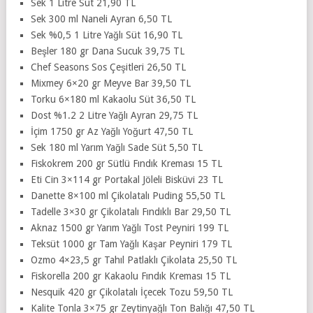
Sek 1 Litre Süt 21,90 TL
Sek 300 ml Naneli Ayran 6,50 TL
Sek %0,5 1 Litre Yağlı Süt 16,90 TL
Beşler 180 gr Dana Sucuk 39,75 TL
Chef Seasons Sos Çeşitleri 26,50 TL
Mixmey 6×20 gr Meyve Bar 39,50 TL
Torku 6×180 ml Kakaolu Süt 36,50 TL
Dost %1.2 2 Litre Yağlı Ayran 29,75 TL
İçim 1750 gr Az Yağlı Yoğurt 47,50 TL
Sek 180 ml Yarım Yağlı Sade Süt 5,50 TL
Fiskokrem 200 gr Sütlü Fındık Kreması 15 TL
Eti Cin 3×114 gr Portakal Jöleli Bisküvi 23 TL
Danette 8×100 ml Çikolatalı Puding 55,50 TL
Tadelle 3×30 gr Çikolatalı Fındıklı Bar 29,50 TL
Aknaz 1500 gr Yarım Yağlı Tost Peyniri 199 TL
Teksüt 1000 gr Tam Yağlı Kaşar Peyniri 179 TL
Ozmo 4×23,5 gr Tahıl Patlaklı Çikolata 25,50 TL
Fiskorella 200 gr Kakaolu Fındık Kreması 15 TL
Nesquik 420 gr Çikolatalı İçecek Tozu 59,50 TL
Kalite Tonla 3×75 gr Zeytinyağlı Ton Balığı 47,50 TL