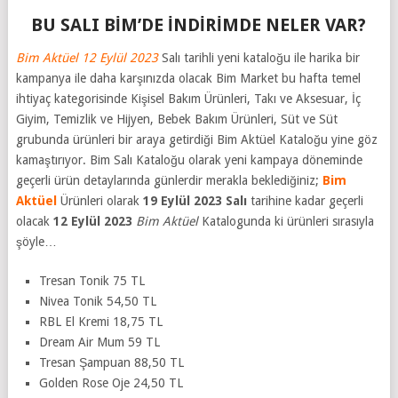
BU SALI BİM’DE İNDİRİMDE NELER VAR?
Bim Aktüel 12 Eylül 2023
Salı tarihli yeni kataloğu ile harika bir
kampanya ile daha karşınızda olacak Bim Market bu hafta temel
ihtiyaç kategorisinde Kişisel Bakım Ürünleri, Takı ve Aksesuar, İç
Giyim, Temizlik ve Hijyen, Bebek Bakım Ürünleri, Süt ve Süt
grubunda ürünleri bir araya getirdiği Bim Aktüel Kataloğu yine göz
kamaştırıyor. Bim Salı Kataloğu olarak yeni kampaya döneminde
geçerli ürün detaylarında günlerdir merakla beklediğiniz;
Bim
Aktüel
Ürünleri olarak
19 Eylül
2023 Salı
tarihine kadar geçerli
olacak
12 Eylül 2023
Bim Aktüel
Katalogunda ki ürünleri sırasıyla
şöyle…
Tresan Tonik 75 TL
Nivea Tonik 54,50 TL
RBL El Kremi 18,75 TL
Dream Air Mum 59 TL
Tresan Şampuan 88,50 TL
Golden Rose Oje 24,50 TL