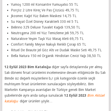
Yumoş 1200 ml Konsantre Yumuşatıcı 55 TL
Porçöz 2 Litre Kireç Ve Pas Çözücü 49,75 TL
Jkosmec Kağıt Yüz Bakım Maskesi 14,75 TL
Su Hayat Özel Disney Karakterli 330 ml 5 TL
Belinno 32’li Deluxe Tuvalet Kağıdı 139,50 TL
Neutrogena 200 ml Yüz Temizleme Jeli 59,75 TL
Naturalove Yeşim Taşlı Yüz Masaj Aleti 69,75 TL
Comfort Family Meyve Nakışlı Renkli Çorap 65 TL
Rituel De Beaute Jel Göz Altı ve Dudak Maske Seti 49,75 TL
Bella Natura 150 ml Organik Hindistan Cevizi Yağı 38,50 TL
12 Eylül 2023 Bim Kataloğu
diğer sayfa detaylarında yer almış
Salı dönemi fırsat ürünlerini incelemesine devam ettiğimizde Bu Salı
Bimde siz değerli müşterilere b,r çok kategoride özenle seçili
muhteşem fırsat ürünlerinin sunulacağını söyleyebiliriz. Bim
Marketin Kampanya avantajları ile Türkiye geneli Bim Market
şubelerinde aynı anda satışa sunulacak
12 Eylül 2023
Bim Aktüel
kataloğu
diğer ürünleri şöyle…