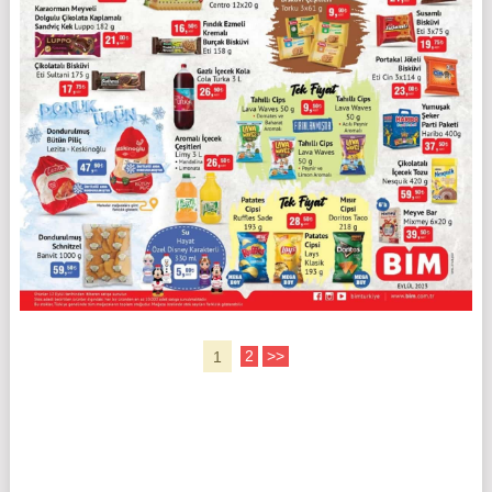
1
2
>>