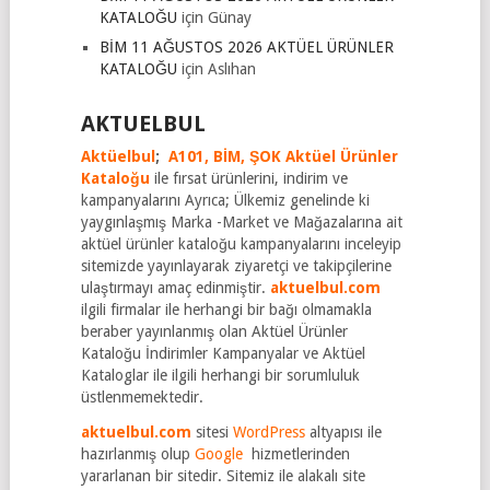
KATALOĞU
için
Günay
BİM 11 AĞUSTOS 2026 AKTÜEL ÜRÜNLER
KATALOĞU
için
Aslıhan
AKTUELBUL
Aktüelbul
;
A101,
BİM,
ŞOK Aktüel Ürünler
Kataloğu
ile fırsat ürünlerini, indirim ve
kampanyalarını Ayrıca; Ülkemiz genelinde ki
yaygınlaşmış Marka -Market ve Mağazalarına ait
aktüel ürünler kataloğu kampanyalarını inceleyip
sitemizde yayınlayarak ziyaretçi ve takipçilerine
ulaştırmayı amaç edinmiştir.
aktuelbul.com
ilgili firmalar ile herhangi bir bağı olmamakla
beraber yayınlanmış olan Aktüel Ürünler
Kataloğu İndirimler Kampanyalar ve Aktüel
Kataloglar ile ilgili herhangi bir sorumluluk
üstlenmemektedir.
aktuelbul.com
sitesi
WordPress
altyapısı ile
hazırlanmış olup
Google
hizmetlerinden
yararlanan bir sitedir. Sitemiz ile alakalı site