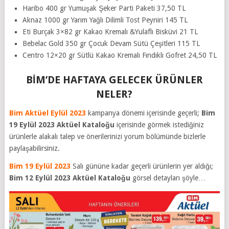
Haribo 400 gr Yumuşak Şeker Parti Paketi 37,50 TL
Aknaz 1000 gr Yarım Yağlı Dilimli Tost Peyniri 145 TL
Eti Burçak 3×82 gr Kakao Kremalı &Yulaflı Bisküvi 21 TL
Bebelac Gold 350 gr Çocuk Devam Sütü Çeşitleri 115 TL
Centro 12×20 gr Sütlü Kakao Kremalı Fındıklı Gofret 24,50 TL
BİM’DE HAFTAYA GELECEK ÜRÜNLER
NELER?
Bim Aktüel Eylül 2023
kampanya dönemi içerisinde geçerli;
Bim
19 Eylül 2023
Aktüel Kataloğu
içerisinde görmek istediğiniz
ürünlerle alakalı talep ve önerilerinizi yorum bölümünde bizlerle
paylaşabilirsiniz.
Bim 19 Eylül 2023
Salı gününe kadar geçerli ürünlerin yer aldığı;
Bim 12 Eylül 2023
Aktüel Kataloğu
görsel detayları şöyle…