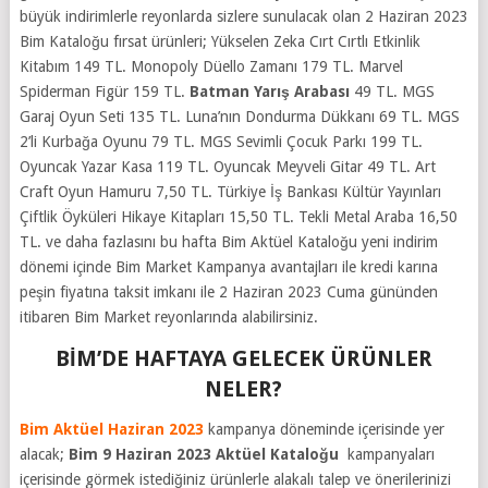
büyük indirimlerle reyonlarda sizlere sunulacak olan 2 Haziran 2023
Bim Kataloğu fırsat ürünleri;
Yükselen Zeka Cırt Cırtlı Etkinlik
Kitabım 149 TL. Monopoly Düello Zamanı 179 TL. Marvel
Spiderman Figür 159 TL.
Batman Yarış Arabası
49 TL. MGS
Garaj Oyun Seti 135 TL. Luna’nın Dondurma Dükkanı 69 TL. MGS
2’li Kurbağa Oyunu 79 TL. MGS Sevimli Çocuk Parkı 199 TL.
Oyuncak Yazar Kasa 119 TL. Oyuncak Meyveli Gitar 49 TL. Art
Craft Oyun Hamuru 7,50 TL. Türkiye İş Bankası Kültür Yayınları
Çiftlik Öyküleri Hikaye Kitapları 15,50 TL. Tekli Metal Araba 16,50
TL. ve daha fazlasını bu hafta Bim Aktüel Kataloğu yeni indirim
dönemi içinde Bim Market Kampanya avantajları ile kredi karına
peşin fiyatına taksit imkanı ile 2 Haziran 2023 Cuma gününden
itibaren Bim Market reyonlarında alabilirsiniz.
BİM’DE HAFTAYA GELECEK ÜRÜNLER
NELER?
Bim Aktüel Haziran 2023
kampanya döneminde içerisinde yer
alacak;
Bim 9 Haziran 2023 Aktüel Kataloğu
kampanyaları
içerisinde görmek istediğiniz ürünlerle alakalı talep ve önerilerinizi