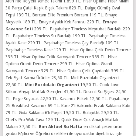
Altın File Rölyefli Yemek Takımı 1,899 TL. Hisar Optima Hisar Miami
30 Parça Çatal Kaşık Bıçak Takımı 829 TL. Dalgıç Gümüş Oval
Tepsi 139 TL. Borcam Elite Premium Borcam 119 TL. Emaye
Meyvelik 189 TL. Emaye Ayaklı Kek Fanusu 229 TL.
Emaye
Kavanoz Seti
299 TL. Paşabahçe Timeless Meşrubat Bardağı 229
TL. Paşabahçe Timeless Su Bardağı 199 TL. Paşabahçe Timeless
Ayaklı Kase 229 TL. Paşabahçe Timeless Çay Bardağı 109 TL.
Paşabahçe Timeless Kase 129 TL. Hisar Optima Çelik Derin Tencere
335 TL. Hisar Optima Çelik Karnıyarık Tencere 359 TL. Hisar
Optima Granit Derin Tencere 299 TL. Hisar Optima Granit
Karnıyarık Tencere 329 TL. Hisar Optima Çelik Çaydanlık 399 TL.
Tek Fiyat Karma Ürünler 23,50 TL. Midi Buzdolabı Organizeri
22,50 TL.
Mini Buzdolabı Organizeri
19,50 TL. Cook Love
Silikon Ahşap Mutfak Gereçleri 47,50 TL. Desenli Su Şişesi 24,50
TL. Pirge Soyacak 42,50 TL. Kavanoz Etiketi 12,50 TL. Paşabahçe
2’li Breakfast Kavanoz 69 TL. Kare 2’li Vakumlu Erzak-Saklama Kabı
79 TL. Gıda Saklama 6’lı Poşet 19,50 TL. Bulaşıklık 29,50 TL.
Chef’s Pro Wok Tava 129 TL. Quick Dicer Çok Amaçlı Mutfak
Makası 37,50 TL.
Bim Aktüel Bu Hafta
en dikkat çeken ürün
grubu
Eğitici ve Öğretici özellikleri ile oyuncaklar diyebiliriz. İşte