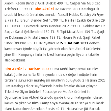
Xiaomi Redmi Band 2 Akıllı Bileklik 499 TL. Casper Via M30 Cep
Telefonu 3,399 TL.
Bim Aktüel
02 Haziran 2023 Kataloğu
ilk
sırada ki fırsat ürünleri devamında;
Russell Hobbs Satisfry AirFryer
2,799 TL. Braun Blender Set 1,799 TL.
Heifer Işıklı Kettle
329
TL. Dijitsu 3 Çekmeceli Derin Dondurucu 2,799 TL. Goldmaster Fit
Saç ve Sakal Şekillendirici 189 TL. El Tipi Masaj Aleti 139 TL. Şarjlı
ve Dokunmatik Kristal Lamba 189 TL. House Pratik Şarjlı Raket
Sinek Öldürücü 69 TL.
lik fiyatları ile
2-9 Haziran 2023
dönem
kampanyası içinde büyük ilgi görecek olan Bim Aktüel Ürünlerini
yine Bim Kampanya farkı ile kredi kartına peşin fiyatına taksitle
alabileceksiniz.
Bim Aktüel 2 Haziran 2023
Cuma tarihli kampanyalı ürünler
kataloğu ile bu hafta Bim reyonlarında siz değerli müşterilerin
tercihine sunulacak muhteşem ürünlerin buluştuğu 2 Haziran 2023
Bim Kataloğu diğer sayfalarında harika fırsatlar dikkat çekiyor.
Tekstil ve Giyim ürünleri, Züccaciye ve Mutfak ürünleri ile
Oyuncaklar B
im Aktüel Kataloğu içinde ki ürün katagorileri olarak
karşmıza çıkan ve
Bim Kampanya
avantajları ile satışa sunulacak
olan;
Naturalove Amerikan Servis 49 TL. Naturalove Jüt Bardak