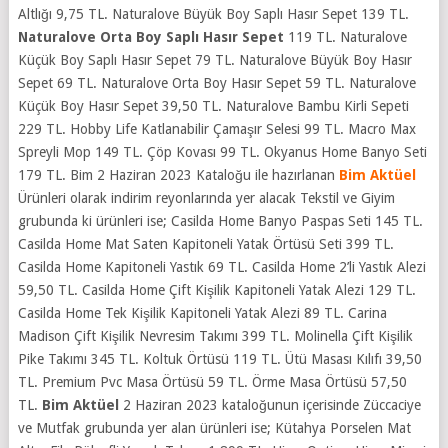
Altlığı 9,75 TL. Naturalove Büyük Boy Saplı Hasır Sepet 139 TL.
Naturalove Orta Boy Saplı Hasır Sepet
119 TL. Naturalove
Küçük Boy Saplı Hasır Sepet 79 TL. Naturalove Büyük Boy Hasır
Sepet 69 TL. Naturalove Orta Boy Hasır Sepet 59 TL. Naturalove
Küçük Boy Hasır Sepet 39,50 TL. Naturalove Bambu Kirli Sepeti
229 TL. Hobby Life Katlanabilir Çamaşır Selesi 99 TL. Macro Max
Spreyli Mop 149 TL. Çöp Kovası 99 TL. Okyanus Home Banyo Seti
179 TL.
Bim 2 Haziran 2023 Kataloğu ile hazırlanan
Bim Aktüel
Ürünleri olarak indirim reyonlarında yer alacak Tekstil ve Giyim
grubunda ki ürünleri ise; Casilda Home Banyo Paspas Seti 145 TL.
Casilda Home Mat Saten Kapitoneli Yatak Örtüsü Seti 399 TL.
Casilda Home Kapitoneli Yastık 69 TL. Casilda Home 2’li Yastık Alezi
59,50 TL. Casilda Home Çift Kişilik Kapitoneli Yatak Alezi 129 TL.
Casilda Home Tek Kişilik Kapitoneli Yatak Alezi 89 TL.
Carina
Madison Çift Kişilik Nevresim Takımı 399 TL. Molinella Çift Kişilik
Pike Takımı 345 TL. Koltuk Örtüsü 119 TL. Ütü Masası Kılıfı 39,50
TL. Premium Pvc Masa Örtüsü 59 TL. Örme Masa Örtüsü 57,50
TL.
Bim Aktüel
2 Haziran 2023 kataloğunun içerisinde Züccaciye
ve Mutfak grubunda yer alan ürünleri ise;
Kütahya Porselen Mat