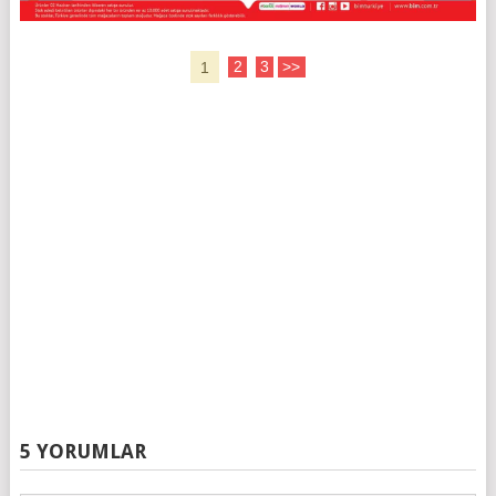
1
2
3
>>
5 YORUMLAR