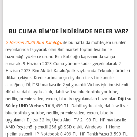
BU CUMA BİM’DE İNDİRİMDE NELER VAR?
2 Haziran 2023 Bim Kataloğu
ile bu hafta da muhteşem ürünleri
reyonlarında taşıyacak olan Bim market toptan fiyatlar ile
hazırladığı yüzlerce ürünü Bim Kataloğu kapsamında satışa
sunacak. 9 Haziran 2023 Cuma gününe kadar geçerli olacak 2
Haziran 2023 Bim Aktüel Kataloğu ilk sayfasında Teknoloji ürünleri
dikkat çekiyor. Kredi kartına peşin fiyatına taksit imkanı ile
alacağınız; DİJİTSU markası ile 2 yıl garantili Webos işletim sistemli
4K ultra dahili uydu alıcılı, dahili wifi ve bluetoothlu youtube,
netflix, premie video, exxen, blue tv uygulamaları hazır olan
Dijitsu
50 İnç UHD Webos TV
6,499 TL. Dahili uydu alıcılı, dahili wifi ve
bluetoothlu youtube, netflix, premie video, exxen, blue tv
uygulamalı Dijitsu 32 İnç Uydu Alıcılı TV 2,199 TL. HP markası ile
AMD Reyzen5 işlemcili 256 gB SSD diskli, Windows 11 Home
işletim sistemli HP Notebook 8,499 TL. HP Tanklı Yazıcı 3,599 TL.