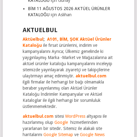
KATALOĞU
için
Günay
BİM 11 AĞUSTOS 2026 AKTÜEL ÜRÜNLER
KATALOĞU
için
Aslıhan
AKTUELBUL
Aktüelbul
;
A101,
BİM,
ŞOK Aktüel Ürünler
Kataloğu
ile fırsat ürünlerini, indirim ve
kampanyalarını Ayrıca; Ülkemiz genelinde ki
yaygınlaşmış Marka -Market ve Mağazalarına ait
aktüel ürünler kataloğu kampanyalarını inceleyip
sitemizde yayınlayarak ziyaretçi ve takipçilerine
ulaştırmayı amaç edinmiştir.
aktuelbul.com
ilgili firmalar ile herhangi bir bağı olmamakla
beraber yayınlanmış olan Aktüel Ürünler
Kataloğu İndirimler Kampanyalar ve Aktüel
Kataloglar ile ilgili herhangi bir sorumluluk
üstlenmemektedir.
aktuelbul.com
sitesi
WordPress
altyapısı ile
hazırlanmış olup
Google
hizmetlerinden
yararlanan bir sitedir. Sitemiz ile alakalı site
haritalarını
Google Sitemap
ve
Google News