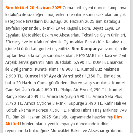
Bim Aktüel 20 Haziran 2025
Cuma tarihli yeni dönem kampanya
kataloğu ile siz değerli müşterilerin tercihine sunulacak olan bir çok
kategoride fırsatların buluştuğu 20 Haziran 2025 Bim Kataloğu
sayfaları içerisinde Elektrikli Ev ve Kişisel Bakım, Beyaz Eşya, Ev
Eşyaları, Motosiklet Bakım ve Akesuarları,
Tekstil ve Giyim ürünleri,
Züccaciye ve Mutfak ürünleri ile Oyuncaklar B
im Aktüel Kataloğu
içinde ki ürün katagorileri diyebiliriz.
Bim Kampanya
avantajları ile
toptan fiyatlarla satışa sunulacak olan; KEYSMART markası ve 2 yıl
Arçelik servis garantili Mini Buzdolabı 5,990 TL. KUMTEL markası
ile 2 yıl garantili Kumtel Klima 18,900 TL. Kumtel Buz Makinesi
2,990 TL.
Kumtel 18″ Ayaklı Vantilatör
1,350 TL. Bim’de bu
hafta 20 Haziran Cuma gününden itibaren satış sunulacak Kumtel
Cam Set Üstü Ocak 2,690 TL. Phılıps Air Fryer 4,290 TL. Kumtel
Banyo Baskül 249 TL. Arnica Doğrayıcı 990 TL. Arnica Sefa Plus
2,790 TL. Arnica Cyclone Elektrikli Süpürge 3,490 TL. Kafir Halı ve
Koltuk Yıkama Makinesi 7,390 TL. Phılıps Hibrit Tıraş Makinesi 749
TL.
Bim 20 Haziran 2025 Kataloğu kapsamında hazırlanmış
Bim
Aktüel
Ürünleri olarak yeni kampanya döneminde indirim
reyonlarında bulacağınız Motosiklet Bakım ve Aksesuar grubunda