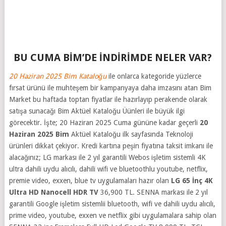
BU CUMA BİM’DE İNDİRİMDE NELER VAR?
20 Haziran 2025 Bim Kataloğu
ile onlarca kategoride yüzlerce
fırsat ürünü ile muhteşem bir kampanyaya daha imzasını atan
Bim
Market bu haftada toptan fiyatlar ile hazırlayıp perakende olarak
satışa sunacağı Bim Aktüel Kataloğu Üünleri ile büyük ilgi
görecektir. İşte; 20 Haziran 2025 Cuma gününe kadar geçerli
20
Haziran 2025 Bim
Aktüel Kataloğu ilk sayfasında Teknoloji
ürünleri dikkat çekiyor. Kredi kartına peşin fiyatına taksit imkanı ile
alacağınız; LG markası ile 2 yıl garantili Webos işletim sistemli 4K
ultra dahili uydu alıcılı, dahili wifi ve bluetoothlu youtube, netflix,
premie video, exxen, blue tv uygulamaları hazır olan
LG 65 İnç 4K
Ultra HD Nanocell HDR TV
36,900 TL. SENNA markası ile 2 yıl
garantili Google işletim sistemlii bluetooth, wifi ve dahili uydu alıcılı,
prime video, youtube, exxen ve netflix gibi uygulamalara sahip olan