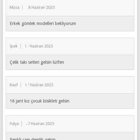
Musa
18 Haziran 2025
Erkek gömlek modelleri bekliyorum
İpek
17 Haziran 2025
Çelik takı setleri gelsin lütfen
Rauf
17 Haziran 2025
16 jant kız çocuk bisikleti gelsin
Fulya
17 Haziran 2025
Renkli cam demlik gelsin