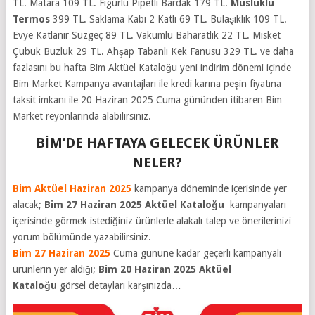
TL. Matara 109 TL. Figürlü Pipetli Bardak 179 TL.
Musluklu
Termos
399 TL. Saklama Kabı 2 Katlı 69 TL. Bulaşıklık 109 TL.
Evye Katlanır Süzgeç 89 TL. Vakumlu Baharatlık 22 TL. Misket
Çubuk Buzluk 29 TL. Ahşap Tabanlı Kek Fanusu 329 TL.
ve daha
fazlasını bu hafta Bim Aktüel Kataloğu yeni indirim dönemi içinde
Bim Market Kampanya avantajları ile kredi karına peşin fiyatına
taksit imkanı ile 20 Haziran 2025 Cuma gününden itibaren Bim
Market reyonlarında alabilirsiniz.
BİM’DE HAFTAYA GELECEK ÜRÜNLER
NELER?
Bim Aktüel Haziran 2025
kampanya döneminde içerisinde yer
alacak;
Bim 27 Haziran 2025 Aktüel Kataloğu
kampanyaları
içerisinde görmek istediğiniz ürünlerle alakalı talep ve önerilerinizi
yorum bölümünde yazabilirsiniz.
Bim 27 Haziran 2025
Cuma gününe kadar geçerli kampanyalı
ürünlerin yer aldığı;
Bim 20 Haziran 2025 Aktüel
Kataloğu
görsel detayları karşınızda…