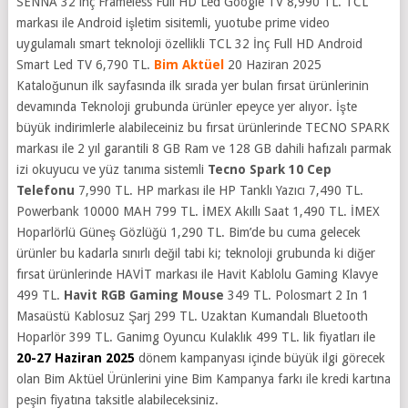
SENNA 32 inç Frameless Full HD Led Google TV 8,990 TL. TCL
markası ile Android işletim sisitemli, yuotube prime video
uygulamalı smart teknoloji özellikli TCL 32 İnç Full HD Android
Smart Led TV 6,790 TL.
Bim Aktüel
20 Haziran 2025
Kataloğunun ilk sayfasında
ilk sırada yer bulan fırsat ürünlerinin
devamında Teknoloji grubunda ürünler epeyce yer alıyor. İşte
büyük indirimlerle alabileceiniz bu fırsat ürünlerinde TECNO SPARK
markası ile 2 yıl garantili 8 GB Ram ve 128 GB dahili hafızalı parmak
izi okuyucu ve yüz tanıma sistemli
Tecno Spark 10 Cep
Telefonu
7,990 TL. HP markası ile HP Tanklı Yazıcı 7,490 TL.
Powerbank 10000 MAH 799 TL. İMEX Akıllı Saat 1,490 TL. İMEX
Hoparlörlü Güneş Gözlüğü 1,290 TL. Bim’de bu cuma gelecek
ürünler bu kadarla sınırlı değil tabi ki; teknoloji grubunda ki diğer
fırsat ürünlerinde HAVİT markası ile Havit Kablolu Gaming Klavye
499 TL.
Havit RGB Gaming Mouse
349 TL. Polosmart 2 In 1
Masaüstü Kablosuz Şarj 299 TL. Uzaktan Kumandalı Bluetooth
Hoparlör 399 TL. Ganimg Oyuncu Kulaklık 499 TL.
lik fiyatları ile
20-27 Haziran 2025
dönem kampanyası içinde büyük ilgi görecek
olan Bim Aktüel Ürünlerini yine Bim Kampanya farkı ile kredi kartına
peşin fiyatına taksitle alabileceksiniz.