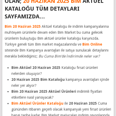
OLAN;
20 HAZIRAN 2025 BIM
AKTÜEL
KATALOĞU TÜM DETAYLARI
SAYFAMIZDA…
Bim 20 Haziran 2025
Aktüel Kataloğu ile indirim kampanyalarına
muhteşem ürünlerle devam eden Bim Market bu cuma gelecek
ürünlerin buluştuğu Bim aktüel ürünler kataloğu karşınızda.
Türkiye geneli tüm Bim market mağazalarında ve
Bim Online
sitesinde Bim Kampanya avantajları ile satışa sunulacak detaylarını
merakla beklediğiniz;
Bu Cuma Bim’de İndirimde neler var?
Bim Aktüel 20 Haziran 2025
Kataloğu fırsat ürünleri
nelerden oluşuyor?
20 Haziran 2025 Bim Kataloğu
kampanya avantajları içinde
neler yer alıyor?
Bim 20 Haziran 2025 Aktüel Ürünleri
indirimli fiyatları
etiketlere nasıl yansıyacak?
Bim Aktüel Ürünler Kataloğu
ile
20 Haziran 2025
Cuma
gününden itibaren geçerli olacak kampanyalı yeni fırsat ürünleri
hangi tarihe kadar Bim Market mağazaları indirim reyonlarında