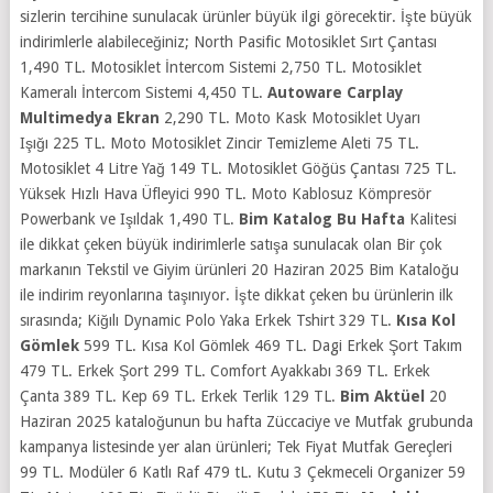
sizlerin tercihine sunulacak ürünler büyük ilgi görecektir. İşte büyük
indirimlerle alabileceğiniz; North Pasific Motosiklet Sırt Çantası
1,490 TL. Motosiklet İntercom Sistemi 2,750 TL. Motosiklet
Kameralı İntercom Sistemi 4,450 TL.
Autoware Carplay
Multimedya Ekran
2,290 TL. Moto Kask Motosiklet Uyarı
Işığı 225 TL. Moto Motosiklet Zincir Temizleme Aleti 75 TL.
Motosiklet 4 Litre Yağ 149 TL. Motosiklet Göğüs Çantası 725 TL.
Yüksek Hızlı Hava Üfleyici 990 TL. Moto Kablosuz Kömpresör
Powerbank ve Işıldak 1,490 TL.
Bim Katalog Bu Hafta
Kalitesi
ile dikkat çeken büyük indirimlerle satışa sunulacak olan Bir çok
markanın Tekstil ve Giyim ürünleri 20 Haziran 2025 Bim Kataloğu
ile indirim reyonlarına taşınıyor. İşte dikkat çeken bu ürünlerin ilk
sırasında; Kiğılı Dynamic Polo Yaka Erkek Tshirt 329 TL.
Kısa Kol
Gömlek
599 TL. Kısa Kol Gömlek 469 TL. Dagi Erkek Şort Takım
479 TL. Erkek Şort 299 TL. Comfort Ayakkabı 369 TL. Erkek
Çanta 389 TL. Kep 69 TL. Erkek Terlik 129 TL.
Bim Aktüel
20
Haziran 2025 kataloğunun bu hafta Züccaciye ve Mutfak grubunda
kampanya listesinde yer alan ürünleri; Tek Fiyat Mutfak Gereçleri
99 TL. Modüler 6 Katlı Raf 479 tL. Kutu 3 Çekmeceli Organizer 59