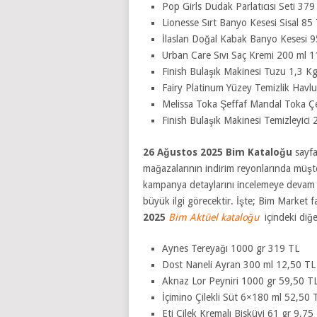
Pop Girls Dudak Parlatıcısı Seti 379
Lionesse Sırt Banyo Kesesi Sisal 85
İlaslan Doğal Kabak Banyo Kesesi 9
Urban Care Sıvı Saç Kremi 200 ml 
Finish Bulaşık Makinesi Tuzu 1,3 K
Fairy Platinum Yüzey Temizlik Havl
Melissa Toka Şeffaf Mandal Toka Çe
Finish Bulaşık Makinesi Temizleyici
26 Ağustos 2025 Bim Kataloğu
sayfa
mağazalarının indirim reyonlarında müşter
kampanya detaylarını incelemeye devam e
büyük ilgi görecektir. İşte; Bim Market fa
2025
Bim Aktüel kataloğu
içindeki diğ
Aynes Tereyağı 1000 gr 319 TL
Dost Naneli Ayran 300 ml 12,50 TL
Aknaz Lor Peyniri 1000 gr 59,50 T
İçimino Çilekli Süt 6×180 ml 52,50 
Eti Çilek Kremalı Bisküvi 61 gr 9,75