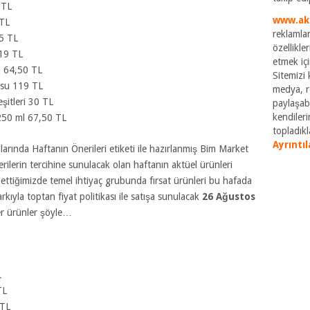
 TL
www.ak
 TL
reklamlar
5 TL
özellikle
119 TL
etmek içi
g 64,50 TL
Sitemizi k
usu 119 TL
medya, re
şitleri 30 TL
paylaşabi
kendileri
 250 ml 67,50 TL
topladıkla
Ayrıntıl
larında Haftanın Önerileri etiketi ile hazırlanmış Bim Market
ilerin tercihine sunulacak olan haftanın aktüel ürünleri
ttiğimizde temel ihtiyaç grubunda fırsat ürünleri bu hafada
rkıyla toptan fiyat politikası ile satışa sunulacak
26 Ağustos
er ürünler şöyle…
L
TL
 TL