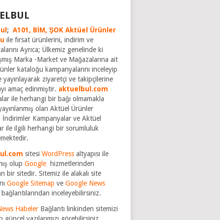
ELBUL
ul
;
A101,
BİM,
ŞOK Aktüel Ürünler
ğu
ile fırsat ürünlerini, indirim ve
larını Ayrıca; Ülkemiz genelinde ki
şmış Marka -Market ve Mağazalarına ait
rünler kataloğu kampanyalarını inceleyip
 yayınlayarak ziyaretçi ve takipçilerine
ayı amaç edinmiştir.
aktuelbul.com
rmalar ile herhangi bir bağı olmamakla
yayınlanmış olan Aktüel Ürünler
 İndirimler Kampanyalar ve Aktüel
r ile ilgili herhangi bir sorumluluk
mektedir.
bul.com
sitesi
WordPress
altyapısı ile
mış olup
Google
hizmetlerinden
n bir sitedir. Sitemiz ile alakalı site
nı
Google Sitemap
ve
Google News
bağlantılarından inceleyebilirsiniz.
News Habeler
Bağlantı linkinden sitemizi
p güncel yazılarımızı görebilirsiniz