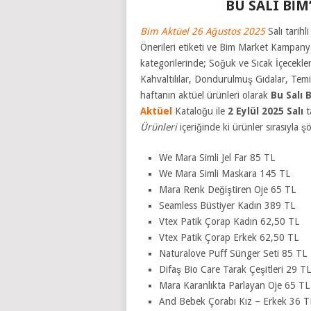
BU SALI BİM
Bim Aktüel 26 Ağustos 2025
Salı tarih
Önerileri etiketi ve Bim Market Kampanya
kategorilerinde; Soğuk ve Sıcak İçecekler,
Kahvaltılılar, Dondurulmuş Gıdalar, Temiz
haftanın aktüel ürünleri olarak
Bu Salı 
Aktüel
Kataloğu ile
2 Eylül
2025 Salı
t
Ürünleri
içeriğinde ki ürünler sırasıyla 
We Mara Simli Jel Far 85 TL
We Mara Simli Maskara 145 TL
Mara Renk Değiştiren Oje 65 TL
Seamless Büstiyer Kadın 389 TL
Vtex Patik Çorap Kadın 62,50 TL
Vtex Patik Çorap Erkek 62,50 TL
Naturalove Puff Sünger Seti 85 TL
Difaş Bio Care Tarak Çeşitleri 29 TL
Mara Karanlıkta Parlayan Oje 65 TL
And Bebek Çorabı Kız – Erkek 36 T