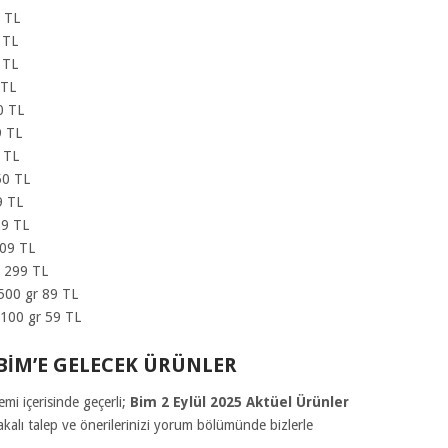
0 TL
 TL
 TL
 TL
0 TL
9 TL
 TL
50 TL
9 TL
29 TL
209 TL
r 299 TL
 500 gr 89 TL
×100 gr 59 TL
BİM’E GELECEK ÜRÜNLER
i içerisinde geçerli;
Bim 2 Eylül 2025
Aktüel Ürünler
lakalı talep ve önerilerinizi yorum bölümünde bizlerle