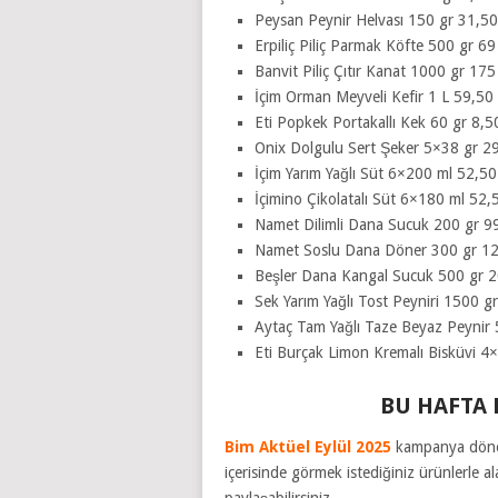
Peysan Peynir Helvası 150 gr 31,5
Erpiliç Piliç Parmak Köfte 500 gr 69
Banvit Piliç Çıtır Kanat 1000 gr 175
İçim Orman Meyveli Kefir 1 L 59,50
Eti Popkek Portakallı Kek 60 gr 8,5
Onix Dolgulu Sert Şeker 5×38 gr 2
İçim Yarım Yağlı Süt 6×200 ml 52,50
İçimino Çikolatalı Süt 6×180 ml 52,
Namet Dilimli Dana Sucuk 200 gr 9
Namet Soslu Dana Döner 300 gr 1
Beşler Dana Kangal Sucuk 500 gr 
Sek Yarım Yağlı Tost Peyniri 1500 g
Aytaç Tam Yağlı Taze Beyaz Peynir
Eti Burçak Limon Kremalı Bisküvi 4
BU HAFTA 
Bim Aktüel Eylül 2025
kampanya dönem
içerisinde görmek istediğiniz ürünlerle a
paylaşabilirsiniz.