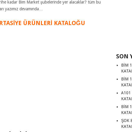
 tarihe kadar Bim Market şubelerinde yer alacaklar? tüm bu
ları yazımız devamında…
IRTASİYE ÜRÜNLERİ KATALOĞU
SON 
BİM 
KATA
BİM 
KATA
A101
KATA
BİM 
KATA
ŞOK 
KATA