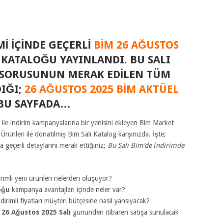
I IÇINDE GEÇERLI
BIM 26 AĞUSTOS
KATALOĞU YAYINLANDI. BU SALI
? SORUSUNUN MERAK EDILEN TÜM
DIĞI;
26 AĞUSTOS 2025 BIM AKTÜEL
 BU SAYFADA…
ile indirim kampanyalarına bir yenisini ekleyen Bim Market
 Ürünleri ile donatılmış Bim Salı Katalog karşınızda. İşte;
geçerli detaylarını merak ettiğiniz;
Bu Salı Bim’de İndirimde
rimli yeni ürünleri nelerden oluşuyor?
loğu
kampanya avantajları içinde neler var?
ndirimli fiyatları müşteri bütçesine nasıl yansıyacak?
e
26 Ağustos 2025
Salı
gününden itibaren satışa sunulacak