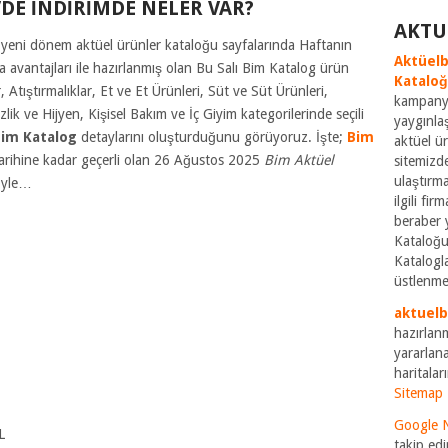
’DE İNDİRİMDE NELER VAR?
AKTU
li yeni dönem aktüel ürünler kataloğu sayfalarında Haftanın
Aktüelb
 avantajları ile hazırlanmış olan Bu Salı Bim Katalog ürün
Katalo
 Atıştırmalıklar, Et ve Et Ürünleri, Süt ve Süt Ürünleri,
kampanya
lik ve Hijyen, Kişisel Bakım ve İç Giyim kategorilerinde seçili
yaygınla
Bim Katalog
detaylarını oluşturduğunu görüyoruz. İşte;
Bim
aktüel ü
arihine kadar geçerli olan 26 Ağustos 2025
Bim Aktüel
sitemizde
ulaştırm
şöyle…
ilgili fi
beraber 
Kataloğu
Katalogla
üstlenme
aktuel
hazırlan
yararlana
haritaları
Sitemap
Google 
L
takip edi