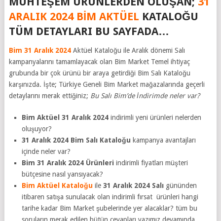
MUHTEŞEM ÜRÜNLERDEN OLUŞAN;
31
ARALIK 2024 BIM AKTÜEL
KATALOĞU
TÜM DETAYLARI BU SAYFADA…
Bim 31 Aralık 2024
Aktüel Kataloğu ile Aralık dönemi Salı
kampanyalarını tamamlayacak olan Bim Market Temel ihtiyaç
grubunda bir çok ürünü bir araya getirdiği Bim Salı Kataloğu
karşınızda. İşte; Türkiye Geneli Bim Market mağazalarında geçerli
detaylarını merak ettiğiniz;
Bu Salı Bim’de İndirimde neler var?
Bim Aktüel 31 Aralık 2024
indirimli yeni ürünleri nelerden
oluşuyor?
31 Aralık 2024 Bim Salı Kataloğu
kampanya avantajları
içinde neler var?
Bim 31 Aralık 2024 Ürünleri
indirimli fiyatları müşteri
bütçesine nasıl yansıyacak?
Bim Aktüel Kataloğu
ile
31 Aralık 2024
Salı
gününden
itibaren satışa sunulacak olan indirimli fırsat ürünleri hangi
tarihe kadar Bim Market şubelerinde yer alacaklar? tüm bu
soruların merak edilen bütün cevapları yazımız devamında…