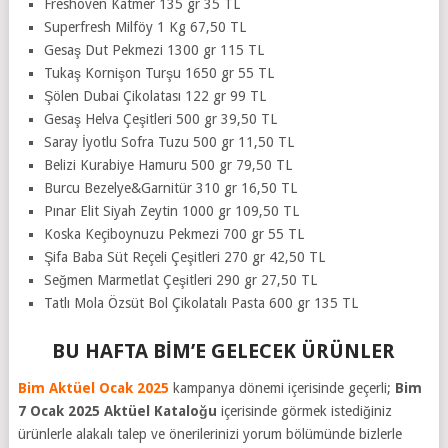
Freshoven Katmer 135 gr 35 TL
Superfresh Milföy 1 Kg 67,50 TL
Gesaş Dut Pekmezi 1300 gr 115 TL
Tukaş Kornişon Turşu 1650 gr 55 TL
Şölen Dubai Çikolatası 122 gr 99 TL
Gesaş Helva Çeşitleri 500 gr 39,50 TL
Saray İyotlu Sofra Tuzu 500 gr 11,50 TL
Belizi Kurabiye Hamuru 500 gr 79,50 TL
Burcu Bezelye&Garnitür 310 gr 16,50 TL
Pınar Elit Siyah Zeytin 1000 gr 109,50 TL
Koska Keçiboynuzu Pekmezi 700 gr 55 TL
Şifa Baba Süt Reçeli Çeşitleri 270 gr 42,50 TL
Seğmen Marmetlat Çeşitleri 290 gr 27,50 TL
Tatlı Mola Özsüt Bol Çikolatalı Pasta 600 gr 135 TL
BU HAFTA BİM’E GELECEK ÜRÜNLER
Bim Aktüel Ocak 2025
kampanya dönemi içerisinde geçerli;
Bim
7 Ocak 2025
Aktüel Kataloğu
içerisinde görmek istediğiniz
ürünlerle alakalı talep ve önerilerinizi yorum bölümünde bizlerle