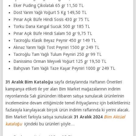
Eker Puding Çikolatalı 65 gr 11,50 TL
Dost Yarım Yağlı Yoğurt 5 Kg 149,50 TL
Pınar Açık Büfe Hindi Sosis 430 gr 75 TL
Torku Dana Kangal Sucuk 500 gr 185 TL
Pınar Açık Büfe Hindi Salam 50 gr 9,75 TL
Taciroğlu Klasik Beyaz Peynir 450 gr 149 TL
Aknaz Yarım Yağlı Tost Peyniri 1500 gr 249 TL
Taciroğlu Tam Yağlı Tulum Peyniri 250 gr 99 TL
Danissimo Orman Meyveli Yoğurt 125 gr 19,50 TL
Bahçıvan Tam Yağlı Taze Kaşar Peyniri 1000 gr 249 TL
31 Aralık Bim Kataloğu
sayfa detaylarında Haftanın Önerileri
kampanya etiketi ile yer alan Bim Market mağazalarının indirim
reyonlarında Salı gününden itibaren satışa sunulacak ürünlerinin
incelemesine devam ettiğimizde temel ihtiyaçlarınız için bekletileriniz
fazlasıyla karşılayacak birçok ürün indirim raflarında ki yerini alacak.
Bim Market farkıyla satışa sunulacak
31 Aralık 2024
Bim Aktüel
kataloğu
içindeki bu ürünleri şöyle…