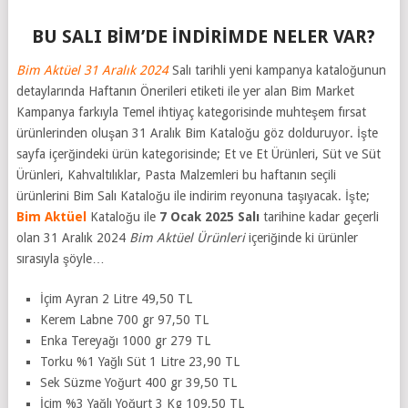
BU SALI BİM’DE İNDİRİMDE NELER VAR?
Bim Aktüel 31 Aralık 2024
Salı tarihli yeni kampanya kataloğunun
detaylarında Haftanın Önerileri etiketi ile yer alan Bim Market
Kampanya farkıyla Temel ihtiyaç kategorisinde muhteşem fırsat
ürünlerinden oluşan 31 Aralık Bim Kataloğu göz dolduruyor. İşte
sayfa içerğindeki ürün kategorisinde; Et ve Et Ürünleri, Süt ve Süt
Ürünleri, Kahvaltılıklar, Pasta Malzemleri bu haftanın seçili
ürünlerini Bim Salı Kataloğu ile indirim reyonuna taşıyacak. İşte;
Bim Aktüel
Kataloğu ile
7 Ocak
2025 Salı
tarihine kadar geçerli
olan 31 Aralık 2024
Bim Aktüel Ürünleri
içeriğinde ki ürünler
sırasıyla şöyle…
İçim Ayran 2 Litre 49,50 TL
Kerem Labne 700 gr 97,50 TL
Enka Tereyağı 1000 gr 279 TL
Torku %1 Yağlı Süt 1 Litre 23,90 TL
Sek Süzme Yoğurt 400 gr 39,50 TL
İçim %3 Yağlı Yoğurt 3 Kg 109,50 TL