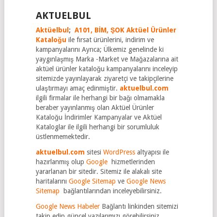
AKTUELBUL
Aktüelbul
;
A101,
BİM,
ŞOK Aktüel Ürünler
Kataloğu
ile fırsat ürünlerini, indirim ve
kampanyalarını Ayrıca; Ülkemiz genelinde ki
yaygınlaşmış Marka -Market ve Mağazalarına ait
aktüel ürünler kataloğu kampanyalarını inceleyip
sitemizde yayınlayarak ziyaretçi ve takipçilerine
ulaştırmayı amaç edinmiştir.
aktuelbul.com
ilgili firmalar ile herhangi bir bağı olmamakla
beraber yayınlanmış olan Aktüel Ürünler
Kataloğu İndirimler Kampanyalar ve Aktüel
Kataloglar ile ilgili herhangi bir sorumluluk
üstlenmemektedir.
aktuelbul.com
sitesi
WordPress
altyapısı ile
hazırlanmış olup
Google
hizmetlerinden
yararlanan bir sitedir. Sitemiz ile alakalı site
haritalarını
Google Sitemap
ve
Google News
Sitemap
bağlantılarından inceleyebilirsiniz.
Google News Habeler
Bağlantı linkinden sitemizi
takip edip güncel yazılarımızı görebilirsiniz