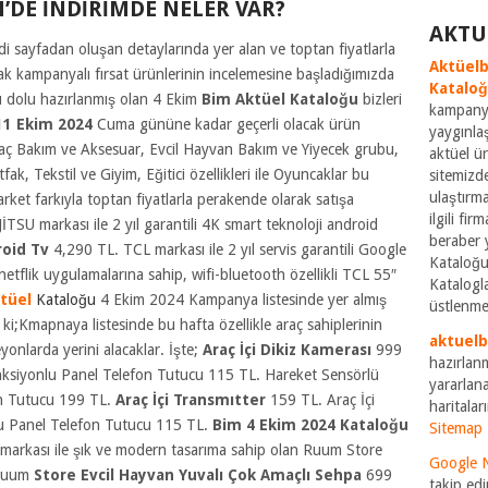
’DE İNDİRİMDE NELER VAR?
AKTU
i sayfadan oluşan detaylarında yer alan ve toptan fiyatlarla
Aktüelb
cak kampanyalı fırsat ürünlerinin incelemesine başladığımızda
Katalo
olu dolu hazırlanmış olan 4 Ekim
Bim Aktüel Kataloğu
bizleri
kampanya
11 Ekim 2024
Cuma gününe kadar geçerli olacak ürün
yaygınla
 Araç Bakım ve Aksesuar, Evcil Hayvan Bakım ve Yiyecek grubu,
aktüel ü
k, Tekstil ve Giyim, Eğitici özellikleri ile Oyuncaklar bu
sitemizde
ulaştırm
arket farkıyla toptan fiyatlarla perakende olarak satışa
ilgili fi
JİTSU markası ile 2 yıl garantili 4K smart teknoloji android
beraber 
roid Tv
4,290 TL. TCL markası ile 2 yıl servis garantili Google
Kataloğu
netflik uygulamalarına sahip, wifi-bluetooth özellikli TCL 55″
Katalogla
tüel
Kataloğu
4 Ekim 2024 Kampanya listesinde yer almış
üstlenme
bi ki;Kmapnaya listesinde bu hafta özellikle araç sahiplerinin
aktuel
onlarda yerini alacaklar. İşte;
Araç İçi Dikiz Kamerası
999
hazırlan
onksiyonlu Panel Telefon Tutucu 115 TL. Hareket Sensörlü
yararlana
on Tutucu 199 TL.
Araç İçi Transmıtter
159 TL. Araç İçi
haritaları
u Panel Telefon Tutucu 115 TL.
Bim 4 Ekim 2024
Kataloğu
Sitemap
markası ile şık ve modern tasarıma sahip olan Ruum Store
Google 
 Ruum
Store Evcil Hayvan Yuvalı Çok Amaçlı Sehpa
699
takip edi