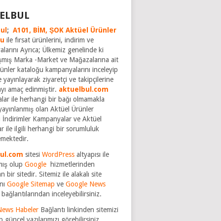
ELBUL
ul
;
A101,
BİM,
ŞOK Aktüel Ürünler
ğu
ile fırsat ürünlerini, indirim ve
larını Ayrıca; Ülkemiz genelinde ki
şmış Marka -Market ve Mağazalarına ait
rünler kataloğu kampanyalarını inceleyip
 yayınlayarak ziyaretçi ve takipçilerine
ayı amaç edinmiştir.
aktuelbul.com
rmalar ile herhangi bir bağı olmamakla
yayınlanmış olan Aktüel Ürünler
 İndirimler Kampanyalar ve Aktüel
r ile ilgili herhangi bir sorumluluk
mektedir.
bul.com
sitesi
WordPress
altyapısı ile
mış olup
Google
hizmetlerinden
n bir sitedir. Sitemiz ile alakalı site
nı
Google Sitemap
ve
Google News
bağlantılarından inceleyebilirsiniz.
News Habeler
Bağlantı linkinden sitemizi
p güncel yazılarımızı görebilirsiniz