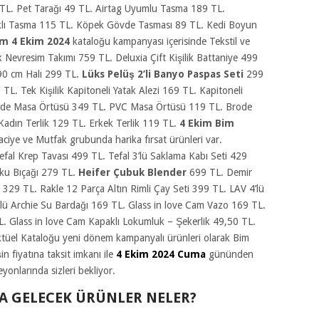
TL. Pet Tarağı 49 TL. Airtag Uyumlu Tasma 189 TL.
klı Tasma 115 TL. Köpek Gövde Tasması 89 TL. Kedi Boyun
im 4 Ekim 2024
kataloğu kampanyası içerisinde Tekstil ve
ik Nevresim Takımı 759 TL. Deluxia Çift Kişilik Battaniye 499
90 cm Halı 299 TL.
Lüks Pelüş 2’li Banyo Paspas Seti
299
5 TL. Tek Kişilik Kapitoneli Yatak Alezi 169 TL. Kapitoneli
de Masa Örtüsü 349 TL. PVC Masa Örtüsü 119 TL. Brode
adın Terlik 129 TL. Erkek Terlik 119 TL.
4 Ekim Bim
ciye ve Mutfak grubunda harika fırsat ürünleri var.
efal Krep Tavası 499 TL. Tefal 3’lü Saklama Kabı Seti 429
oku Bıçağı 279 TL.
Heifer Çubuk Blender
699 TL. Demir
29 TL. Rakle 12 Parça Altın Rimli Çay Seti 399 TL. LAV 4’lü
lü Archie Su Bardağı 169 TL. Glass in love Cam Vazo 169 TL.
. Glass in love Cam Kapaklı Lokumluk – Şekerlik 49,50 TL.
 Aktüel Kataloğu yeni dönem kampanyalı ürünleri olarak Bim
n fiyatına taksit imkanı ile
4 Ekim 2024 Cuma
gününden
yonlarında sizleri bekliyor.
YA GELECEK ÜRÜNLER NELER?