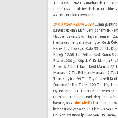
TL. HOUSE PRATİK markası ile House Prati
Bidonu 69 TL.
lik fiyatlarla
4-11 Ekim 
Aktüel Ürünleri diyebiliriz.
Bim Aktüel 4 Ekim 2024
Cuma gününden 
sunulacak olan Ekim yeni dönemi ilk kamp
Hayvan Bakım, Evcil Hayvan Yemleri, Züc
harika ürünler yer alıyor. İşte;
Kedi Ödü
Parex Tüy Toplayıcı Rulo 99,50 TL. K
Küreği 12,50 TL. Petfan Kedi Kumu 99 
Biscrok 200 gr Köpek Ödül Maması 31,
Biftek & Sebzeli Kuru Kedi Maması 42 
Maması 47 TL. Etli Kedi Maması 47 TL
Temizleyici
199 TL. Tüylü Lazerli Kedi
Furminatör Pet Tarağı 129 TL. Tüy Topla
Oyuncağı 99 TL. Lazerli Kedi Oyuncağı 
ürünleri bu kadarla sınırlı değil tabi ki b
karşılayacak
Bim Aktüel
Ürünleri bu ha
listedesinde yer alan 11 Ekim 2024 Cuma 
ürünleri arasında
İpli Köpek Oyuncağı