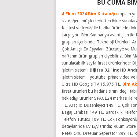
BU CUMA BİM
4 Ekim 2024 Bim Kataloğu
toplam yed
siz değerli müşterilerin tercihine sunula
Kalitesi ve İçeriği ile harika ürünlerle d
karşılıyor. Bim Kampanya avantajları ile
grupları içerisinde; Teknoloji Ürünleri,
Çok Amaçlı Ev Eşyaları, Züccaciye ve Mutfa
haftanın ürün grupları diyebiliriz. Bim M
sunulacak ilk sayfa fırsat ürünlerinde; Dİ
işletim sistemli
Dijitsu 32″ İnç HD And
işletm sistemli, youtube, prime video ve 
Ultra HD Google TV 15,975 TL.
Bim Ak
fırsat ürünleri bu kadarla sınırlı değil ta
beklediği ürünler SPACE24 markası ile rey
TL. Araç İçi Düzenleyici 149 TL. Çok F
Bagaj Lambası 149 TL. Bardaklık Telef
Telefon Tutucu 109 TL. Çok Fonksiyonl
detaylarında Ev Eşylarında; Ruum Store 
Petek Önü Dresuar Seperatör 899 TL.