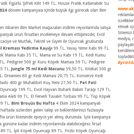
k Figürlü Şifreli Kilit 149 TL. House Pratik Katlanabilir Su
www.ak
2024
dönem kampanyası içinde büyük ilgi görecek olan Bim
reklamlar
özellikle
etmek içi
itibaren Bim Market mağazaları indirim reyonlarında satışa
Sitemizi k
anyalı ürün fırsatları incelemeye devam ettiğimizde; Evcil
medya, re
caciye ve Mutfak, Tekstil ve Giyim ile Oyuncak grubunda
paylaşabi
l Kreması Yedirme Kaşığı
99 TL. Yavaş Yeme Kabı 99 TL.
kendileri
öpek Mama Kabı 35 TL. Mama ve Su Kabı 19 TL. Kedi Kumu
topladıkla
TL. Pedigree 500 gr Kuru Köpek Maması 59 TL. Pedigree
Ayrıntıl
45 TL.
Jungle 75 ml Kedi Macunu
59,50 TL. Kitekat 300 gr
TL. Dreamies 60 gr Kedi Maması 20,75 TL. Konserve Kedi
. Bado 400 gr Muhabbet Kuş Yemi 27,50 TL.
Pet Pati
 Oyuncağı 199 TL. Evcil Hayvan Buharlı Bakım Tarağı 129 TL.
ma Aleti 99 TL. El Fenerli Tuvalet Torbası 99 TL. Top Köpek
89 TL.
Bim Broşüs Bu Hafta
4 Ekim 2024 kampanyalı
u haftada sizlerden gelen talep ve beklentilerinizi fazlasıyla
fta ürün listesinde epeyce yer almış durumda. İşte kampanya
gününe kadar indirim reyonlarında alabileceğiniz fırsat
89 TL. İpli Köpek Oyuncağı 89 TL. Frizbi Köpek Oyuncağı