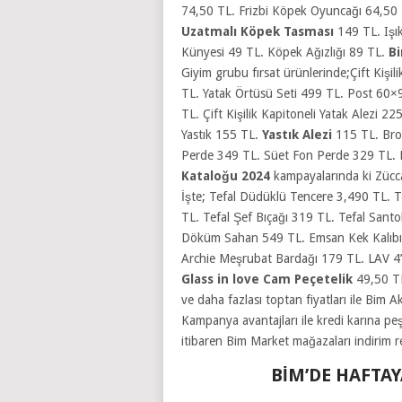
74,50 TL. Frizbi Köpek Oyuncağı 64,50 
Uzatmalı Köpek Tasması
149 TL. Işı
Künyesi 49 TL. Köpek Ağızlığı 89 TL.
B
Giyim grubu fırsat ürünlerinde;Çift Kişil
TL. Yatak Örtüsü Seti 499 TL. Post 60×
TL. Çift Kişilik Kapitoneli Yatak Alezi 22
Yastık 155 TL.
Yastık Alezi
115 TL. Bro
Perde 349 TL. Süet Fon Perde 329 TL. K
Kataloğu 2024
kampayalarında ki Zücca
İşte; Tefal Düdüklü Tencere 3,490 TL. T
TL. Tefal Şef Bıçağı 319 TL. Tefal Sant
Döküm Sahan 549 TL. Emsan Kek Kalıbı 3
Archie Meşrubat Bardağı 179 TL. LAV 4’
Glass in love Cam Peçetelik
49,50 TL
ve daha fazlası toptan fiyatları ile Bim
Kampanya avantajları ile kredi karına peşi
itibaren Bim Market mağazaları indirim re
BİM’DE HAFTA