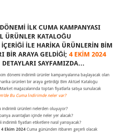
4 DÖNEMI ILK CUMA KAMPANYASI
L ÜRÜNLER KATALOĞU
 İÇERIĞI ILE HARIKA ÜRÜNLERIN BIM
 BIR ARAYA GELDIĞI;
4 EKIM 2024
 DETAYLARI SAYFAMIZDA…
Ekim dönemi indirimli ürünler kampanyalarına başlayacak olan
harika ürünleri bir araya getirdiği Bim Aktüel Kataloğu
 Market mağazalarında toptan fiyatlarla satışa sunulacak
m’de Bu Cuma İndirimde neler var?
indirimli ürünleri nelerden oluşuyor?
anya avantajları içinde neler yer alacak?
i
indirimli fiyatları etiketlere nasıl yansıyacak?
e
4 Ekim
2024
Cuma gününden itibaren geçerli olacak