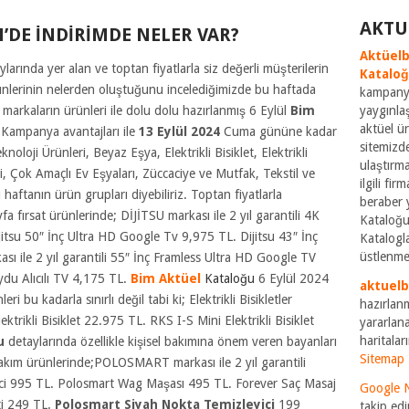
AKTU
’DE İNDİRİMDE NELER VAR?
Aktüelb
ylarında yer alan ve toptan fiyatlarla siz değerli müşterilerin
Katalo
rünlerinin nelerden oluştuğunu incelediğimizde bu haftada
kampanya
n markaların ürünleri ile dolu dolu hazırlanmış 6 Eylül
Bim
yaygınla
aktüel ü
m Kampanya avantajları ile
13 Eylül 2024
Cuma gününe kadar
sitemizde
knoloji Ürünleri, Beyaz Eşya, Elektrikli Bisiklet, Elektrikli
ulaştırm
leri, Çok Amaçlı Ev Eşyaları, Züccaciye ve Mutfak, Tekstil ve
ilgili fi
u haftanın ürün grupları diyebiliriz. Toptan fiyatlarla
beraber 
a fırsat ürünlerinde; DİJİTSU markası ile 2 yıl garantili 4K
Kataloğu
jitsu 50″ İnç Ultra HD Google Tv 9,975 TL. Dijitsu 43″ İnç
Katalogla
üstlenme
ile 2 yıl garantili 55″ İnç Framless Ultra HD Google TV
u Alıcılı TV 4,175 TL.
Bim Aktüel
Kataloğu
6 Eylül 2024
aktuel
i bu kadarla sınırlı değil tabi ki; Elektrikli Bisikletler
hazırlan
rikli Bisiklet 22.975 TL. RKS I-S Mini Elektrikli Bisiklet
yararlana
haritaları
u
detaylarında özellikle kişisel bakımına önem veren bayanları
Sitemap
 Bakım ürünlerinde;POLOSMART markası ile 2 yıl garantili
rici 995 TL. Polosmart Wag Maşası 495 TL. Forever Saç Masaj
Google 
ti 249 TL.
Polosmart Siyah Nokta Temizleyici
199
takip edi