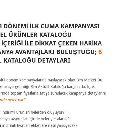
24 DÖNEMI ILK CUMA KAMPANYASI
EL ÜRÜNLER KATALOĞU
 İÇERIĞI ILE DIKKAT ÇEKEN HARIKA
ANYA AVANTAJLARI BULUŞTUĞU;
6
 KATALOĞU DETAYLARI
Eylül dönem kampanyalarına başlayacak olan Bim Market Bu
bir araya getirdiği Bim Aktüel Kataloğu karşınızda. İşte;
ında toptan fiyatlarla satışa sunulacak kampanya detaylarını
mde neler var?
indirimli ürünleri nelerden oluşuyor?
anya avantajları içinde neler yer alacak?
i
indirimli fiyatları etiketlere nasıl yansıyacak?