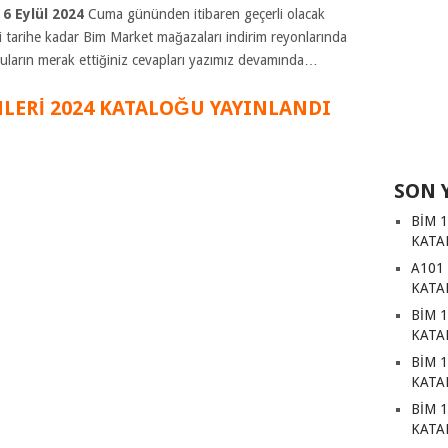
e
6 Eylül
2024
Cuma gününden itibaren geçerli olacak
i tarihe kadar Bim Market mağazaları indirim reyonlarında
ruların merak ettiğiniz cevapları yazımız devamında…
NLERİ 2024 KATALOĞU YAYINLANDI
SON 
BİM 
KATA
A101
KATA
BİM 
KATA
BİM 
KATA
BİM 
KATA