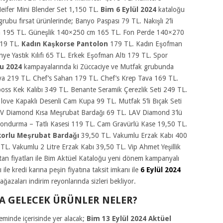
eifer Mini Blender Set 1,150 TL.
Bim 6 Eylül 2024
kataloğu
grubu fırsat ürünlerinde; Banyo Paspası 79 TL. Nakışlı 2’li
m 195 TL. Güneşlik 140×250 cm 165 TL. Fon Perde 140×270
319 TL.
Kadın Kaşkorse Pantolon
179 TL. Kadın Eşofman
ye Yastık Kılıfı 65 TL. Erkek Eşofman Altı 179 TL. Spor
ğu 2024
kampayalarında ki Züccaciye ve Mutfak grubunda
 Tava 219 TL. Chef’s Sahan 179 TL. Chef’s Krep Tava 169 TL.
oss Kek Kalıbı 349 TL. Benante Seramik Çerezlik Seti 249 TL.
love Kapaklı Desenli Cam Kupa 99 TL. Mutfak 5’li Bıçak Seti
LAV Diamond Kısa Meşrubat Bardağı 69 TL. LAV Diamond 3’lü
Dondurma – Tatlı Kasesi 119 TL. Cam Gravürlü Kase 19,50 TL.
korlu Meşrubat Bardağı
39,50 TL. Vakumlu Erzak Kabı 400
L. Vakumlu 2 Litre Erzak Kabı 39,50 TL. Vip Ahmet Yeşillik
tan fiyatları ile Bim Aktüel Kataloğu yeni dönem kampanyalı
ile kredi karına peşin fiyatına taksit imkanı ile
6 Eylül 2024
zaları indirim reyonlarında sizleri bekliyor.
YA GELECEK ÜRÜNLER NELER?
inde içerisinde yer alacak;
Bim 13 Eylül 2024 Aktüel