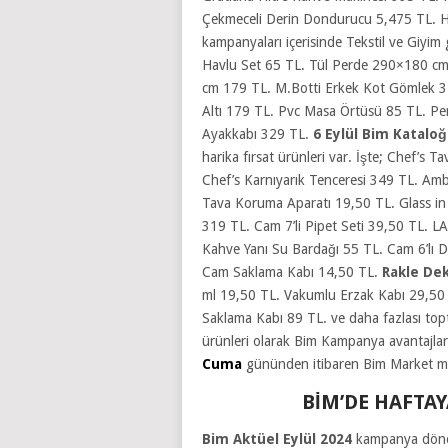
Çekmeceli Derin Dondurucu 5,475 TL. H
kampanyaları içerisinde Tekstil ve Giyim 
Havlu Set 65 TL. Tül Perde 290×180 c
cm 179 TL. M.Botti Erkek Kot Gömlek 
Altı 179 TL. Pvc Masa Örtüsü 85 TL. Pen
Ayakkabı 329 TL.
6 Eylül Bim Katalo
harika fırsat ürünleri var. İşte; Chef’s
Chef’s Karnıyarık Tenceresi 349 TL. Amb
Tava Koruma Aparatı 19,50 TL. Glass in 
319 TL. Cam 7’li Pipet Seti 39,50 TL. 
Kahve Yanı Su Bardağı 55 TL. Cam 6’lı 
Cam Saklama Kabı 14,50 TL.
Rakle De
ml 19,50 TL. Vakumlu Erzak Kabı 29,50 T
Saklama Kabı 89 TL.
ve daha fazlası top
ürünleri olarak Bim Kampanya avantajları 
Cuma
gününden itibaren Bim Market mağa
BİM’DE HAFTA
Bim Aktüel Eylül 2024
kampanya dönem