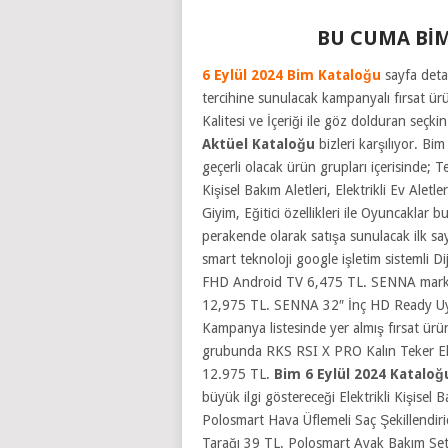
BU CUMA BİM
6 Eylül 2024 Bim Kataloğu
sayfa deta
tercihine sunulacak kampanyalı fırsat ü
Kalitesi ve İçeriği ile göz dolduran seçki
Aktüel Kataloğu
bizleri karşılıyor. Bi
geçerli olacak ürün grupları içerisinde; Te
Kişisel Bakım Aletleri, Elektrikli Ev Alet
Giyim, Eğitici özellikleri ile Oyuncaklar b
perakende olarak satışa sunulacak ilk sayf
smart teknoloji google işletim sistemli
Di
FHD Android TV 6,475 TL. SENNA markası 
12,975 TL. SENNA 32″ İnç HD Ready Uyd
Kampanya listesinde yer almış fırsat ürünler
grubunda RKS RSI X PRO Kalın Teker Elekt
12.975 TL.
Bim 6 Eylül 2024
Kataloğ
büyük ilgi göstereceği Elektrikli Kişisel
Polosmart Hava Üflemeli Saç Şekillendi
Tarağı 39 TL. Polosmart Ayak Bakım Se