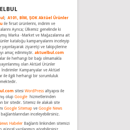
ELBUL
ul
;
A101,
BİM,
ŞOK Aktüel Ürünler
ğu
ile fırsat ürünlerini, indirim ve
larını Ayrıca; Ülkemiz genelinde ki
şmış Marka -Market ve Mağazalarına ait
rünler kataloğu kampanyalarını inceleyip
 yayınlayarak ziyaretçi ve takipçilerine
ayı amaç edinmiştir.
aktuelbul.com
rmalar ile herhangi bir bağı olmamakla
yayınlanmış olan Aktüel Ürünler
 İndirimler Kampanyalar ve Aktüel
r ile ilgili herhangi bir sorumluluk
mektedir.
bul.com
sitesi
WordPress
altyapısı ile
mış olup
Google
hizmetlerinden
n bir sitedir. Sitemiz ile alakalı site
nı
Google Sitemap
ve
Google News
bağlantılarından inceleyebilirsiniz.
News Habeler
Bağlantı linkinden sitemizi
p güncel yazılarımızı görebilirsiniz