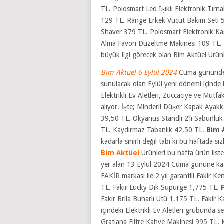
TL. Polosmart Led Işıklı Elektronik Tır
129 TL. Range Erkek Vücut Bakım Seti 5
Shaver 379 TL. Polosmart Elektronik Ka
Alma Favori Düzeltme Makinesi 109 TL.
büyük ilgi görecek olan Bim Aktüel Ürünler
Bim Aktüel 6 Eylül 2024
Cuma gününden 
sunulacak olan Eylül yeni dönemi içinde 
Elektrikli Ev Aletleri, Züccaciye ve Mutf
alıyor. İşte; Minderli Düşer Kapak Ayak
39,50 TL. Okyanus Standlı 2’li Sabunlu
TL. Kaydırmaz Tabanlık 42,50 TL.
Bim 
kadarla sınırlı değil tabi ki bu haftada si
Bim Aktüel
Ürünleri bu hafta ürün list
yer alan 13 Eylül 2024 Cuma gününe kadar
FAKİR markası ile 2 yıl garantili Fakir 
TL. Fakir Lucky Dik Süpürge 1,775 TL.
Fakir Brila Buharlı Ütü 1,175 TL. Fakir K
içindeki Elektrikli Ev Aletleri grubunda 
Gratiana Filtre Kahve Makinesi 995 TL. 