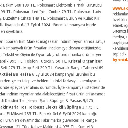
nak Bakım Seti 189 TL. Polosmart Elektonik Tırnak Kurutucu
www.ak
99 TL. Polosmart Led Işıklı Cımbız 79 TL. Polosmart Lady
reklamlar
ş Düzeltme Cihazı 149 TL. Polosmart Burun ve Kulak Kılı
özellikle
lik fiyatlarla
6-13 Eylül 2024
dönem kampanyası içinde
etmek içi
Sitemizi k
i diyebiliriz.
medya, re
itibaren Bim Market mağazaları indirim reyonlarında satışa
paylaşabi
ki kampanyalı ürün fırsatları incelemeye devam ettiğimizde;
kendileri
topladıkla
ak, Tekstil ve Giyim ile Oyuncak grubunda harika ürünler yer
Ayrıntıl
kabılık 995 TL. Telefon Tutucu 9,50 TL.
Kristal Organizer
k Seti 279 TL. Mop Seti 299 TL. Yuvarlak Banyo Taburesi 69
Aktüel Bu Hafta
6 Eylül 2024 kampanyalı ürünleri bu
zlerden gelen talep ve beklentilerinizi fazlasıyla karşılayacak
esinde epeyce yer almış durumda. İşte kampanya listedesinde
 indirim reyonlarında alabileceğiniz fırsat ürünleri arasında
Kendi Kendini Temizleyen Şarjlı Süpürge & Paspas 9,975
Fakir Atria Toz Torbasız Elektrikli Süpürge
3,175 TL.
arla El Mikseri 785 TL.
Bim Aktüel 6 Eylül 2024 kataloğu
seçili ürünleri devamında; Fakir marka güvencesi ile Range
Keysmart 2’li Türk Kahve Makinesi 4,975 TL. Kumtel 3