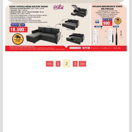
<<
1
2
3
>>