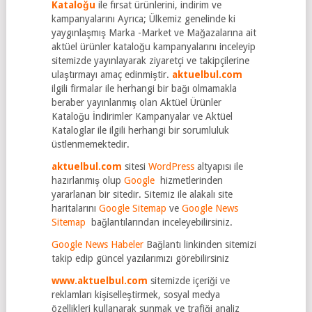
Kataloğu
ile fırsat ürünlerini, indirim ve
kampanyalarını Ayrıca; Ülkemiz genelinde ki
yaygınlaşmış Marka -Market ve Mağazalarına ait
aktüel ürünler kataloğu kampanyalarını inceleyip
sitemizde yayınlayarak ziyaretçi ve takipçilerine
ulaştırmayı amaç edinmiştir.
aktuelbul.com
ilgili firmalar ile herhangi bir bağı olmamakla
beraber yayınlanmış olan Aktüel Ürünler
Kataloğu İndirimler Kampanyalar ve Aktüel
Kataloglar ile ilgili herhangi bir sorumluluk
üstlenmemektedir.
aktuelbul.com
sitesi
WordPress
altyapısı ile
hazırlanmış olup
Google
hizmetlerinden
yararlanan bir sitedir. Sitemiz ile alakalı site
haritalarını
Google Sitemap
ve
Google News
Sitemap
bağlantılarından inceleyebilirsiniz.
Google News Habeler
Bağlantı linkinden sitemizi
takip edip güncel yazılarımızı görebilirsiniz
www.aktuelbul.com
sitemizde içeriği ve
reklamları kişiselleştirmek, sosyal medya
özellikleri kullanarak sunmak ve trafiği analiz