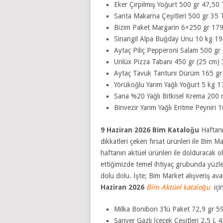
Eker Çırpılmış Yoğurt 500 gr 47,50
Santa Makarna Çeşitleri 500 gr 35 
Bizim Paket Margarin 6×250 gr 17
Sinangil Alpa Buğday Unu 10 kg 19
Aytaç Piliç Pepperoni Salam 500 gr
Unlüx Pizza Tabanı 450 gr (25 cm)
Aytaç Tavuk Tantuni Dürüm 165 gr
Yörükoğlu Yarım Yağlı Yoğurt 5 kg 
Sana %20 Yağlı Bitkisel Krema 200 
Binvezir Yarım Yağlı Eritme Peyniri
9 Haziran 2026 Bim Kataloğu
Haftanı
dikkatleri çeken fırsat ürünleri ile Bim 
haftanın aktüel ürünleri ile dolduracak 
ettiğimizde temel ihtiyaç grubunda yüzler
dolu dolu. İşte; Bim Market alışveriş ava
Haziran 2026
Bim Aktüel kataloğu
içi
Milka Bonibon 3’lü Paket 72,9 gr 5
Sarıyer Gazlı İçecek Çeşitleri 2,5 L 