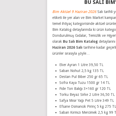
BU SALI BİM
Bim Aktüel 9 Haziran 2026
Salı tarihli
etiketi ile yer alan ve Bim Market kampan
temel ihtiyaç kategorisinde aktüel ürünler
Bim Katalog detaylarında ki ürün kategori
Dondurulmuş Gıdalar, Temizlik ve Hijyen,
olarak
Bu Salı Bim Katalog
detayların
Haziran 2026
Salı
tarihine kadar geçer
ürünler sırasıyla şöyle…
Eker Ayran 1 Litre 39,50 TL
Saban Nohut 2,5 kg 135 TL
Destan Pul Biber 250 gr 65 TL
Sofra Kaya Tuzu 1500 gr 14 TL
Fide Ton Balığı 3×160 gr 120 TL
Torku Beyaz Sirke 2 Litre 36,50 TL
Safya Mısır Yağı Pet 5 Litre 349 TL
Efsane Osmancık Pirinç 5 kg 275 T
Saban Kırmızı Mercimek 2,5 kg 99 