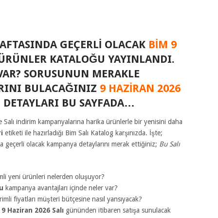
HAFTASINDA GEÇERLI OLACAK
BIM 9
ÜRÜNLER KATALOĞU YAYINLANDI.
R VAR? SORUSUNUN MERAKLE
ARINI BULACAĞINIZ
9 HAZIRAN 2026
DETAYLARI BU SAYFADA…
e Salı indirim kampanyalarına harika ürünlerle bir yenisini daha
i
etiketi ile hazırladığı Bim Salı Katalog karşınızda. İşte;
 geçerli olacak kampanya detaylarını merak ettiğiniz;
Bu Salı
mli yeni ürünleri nelerden oluşuyor?
ğu
kampanya avantajları içinde neler var?
rimli fiyatları müşteri bütçesine nasıl yansıyacak?
e
9 Haziran 2026
Salı
gününden itibaren satışa sunulacak