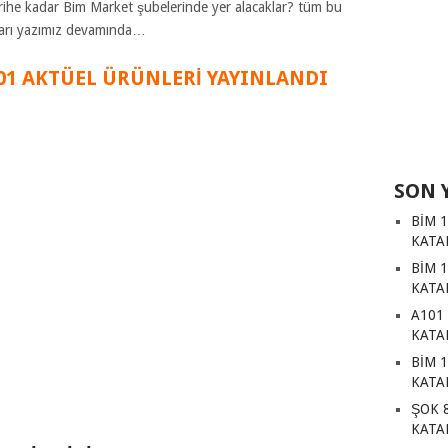
 tarihe kadar Bim Market şubelerinde yer alacaklar? tüm bu
ları yazımız devamında…
101 AKTÜEL ÜRÜNLERİ YAYINLANDI
SON 
BİM 
KATA
BİM 
KATA
A101
KATA
BİM 
KATA
ŞOK 
KATA