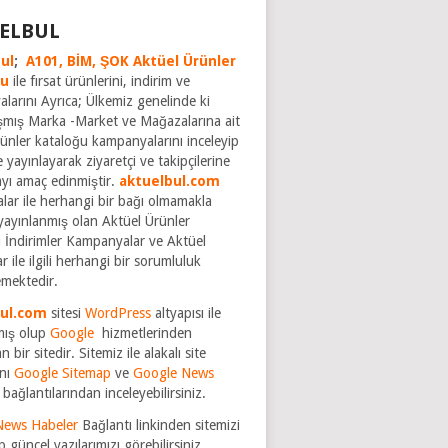
ELBUL
ul
;
A101,
BİM,
ŞOK Aktüel Ürünler
ğu
ile fırsat ürünlerini, indirim ve
larını Ayrıca; Ülkemiz genelinde ki
şmış Marka -Market ve Mağazalarına ait
rünler kataloğu kampanyalarını inceleyip
 yayınlayarak ziyaretçi ve takipçilerine
ayı amaç edinmiştir.
aktuelbul.com
rmalar ile herhangi bir bağı olmamakla
yayınlanmış olan Aktüel Ürünler
 İndirimler Kampanyalar ve Aktüel
r ile ilgili herhangi bir sorumluluk
mektedir.
bul.com
sitesi
WordPress
altyapısı ile
mış olup
Google
hizmetlerinden
n bir sitedir. Sitemiz ile alakalı site
nı
Google Sitemap
ve
Google News
bağlantılarından inceleyebilirsiniz.
News Habeler
Bağlantı linkinden sitemizi
p güncel yazılarımızı görebilirsiniz