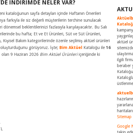
’DE İNDİRİMDE NELER VAR?
AKTU
 yeni kataloğunun sayfa detayları içinde Haftanın Önerileri
Aktüelb
ya farkıyla ile siz değerli müşterilerin terchine sunulacak
Katalo
i dönemsel beklentilerinizi fazlasıyla karşılayacaktır. Bu Salı
kampanya
lerinde bu hafta; Et ve Et Ürünleri, Süt ve Süt Ürünleri,
yaygınla
 Kişisel Bakım kategorilerinde özenle seçilmiş aktüel ürünleri
aktüel ü
ı oluşturduğunu görüyoruz. İşte;
Bim Aktüel
Kataloğu ile
16
sitemizde
ulaştırm
li olan 9 Haziran 2026
Bim Aktüel Ürünleri
içeriğinde ki
ilgili fi
beraber 
Kataloğu
Katalogla
üstlenme
aktuel
hazırlan
yararlana
haritaları
Sitemap
L
Google 
TL
takip edi