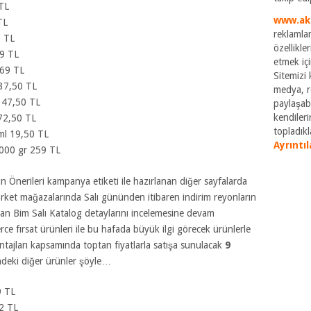
 TL
www.ak
TL
reklamlar
9 TL
özellikle
9 TL
etmek içi
 69 TL
Sitemizi k
 37,50 TL
medya, re
 47,50 TL
paylaşabi
kendileri
172,50 TL
topladıkla
ml 19,50 TL
Ayrıntıl
 1000 gr 259 TL
n Önerileri kampanya etiketi ile hazırlanan diğer sayfalarda
Market mağazalarında Salı gününden itibaren indirim reyonların
olan Bim Salı Katalog detaylarını incelemesine devam
ce fırsat ürünleri ile bu hafada büyük ilgi görecek ürünlerle
ntajları kapsamında toptan fiyatlarla satışa sunulacak
9
ndeki diğer ürünler şöyle…
9 TL
42 TL