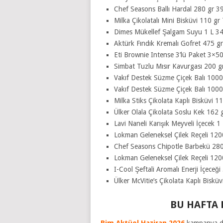
Chef Seasons Ballı Hardal 280 gr 3
Milka Çikolatalı Mini Bisküvi 110 gr
Dimes Mükellef Şalgam Suyu 1 L 3
Aktürk Fındık Kremalı Gofret 475 g
Eti Brownie Intense 3’lü Paket 3×5
Simbat Tuzlu Mısır Kavurgası 200 g
Vakıf Destek Süzme Çiçek Balı 100
Vakıf Destek Süzme Çiçek Balı 100
Milka Stiks Çikolata Kaplı Bisküvi 1
Ülker Olala Çikolata Soslu Kek 162 
Lavi Naneli Karışık Meyveli İçecek 1
Lokman Geleneksel Çilek Reçeli 120
Chef Seasons Chipotle Barbekü 280
Lokman Geleneksel Çilek Reçeli 120
I-Cool Şeftali Aromalı Enerji İçeceğ
Ülker McVitie’s Çikolata Kaplı Biskü
BU HAFTA 
Bim Aktüel Haziran 2026
kampanya dö