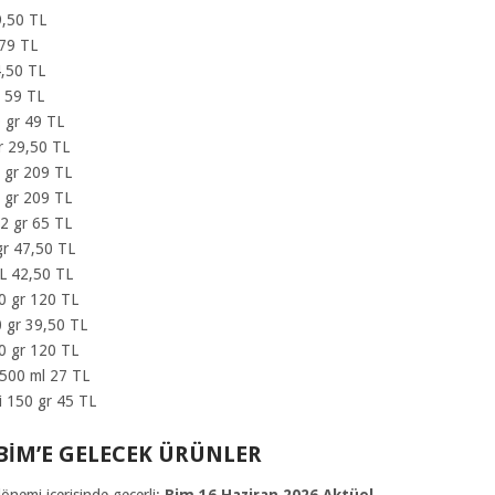
9,50 TL
 79 TL
4,50 TL
r 59 TL
0 gr 49 TL
r 29,50 TL
0 gr 209 TL
0 gr 209 TL
12 gr 65 TL
gr 47,50 TL
 L 42,50 TL
0 gr 120 TL
 gr 39,50 TL
0 gr 120 TL
i 500 ml 27 TL
vi 150 gr 45 TL
BİM’E GELECEK ÜRÜNLER
nemi içerisinde geçerli;
Bim 16 Haziran 2026
Aktüel