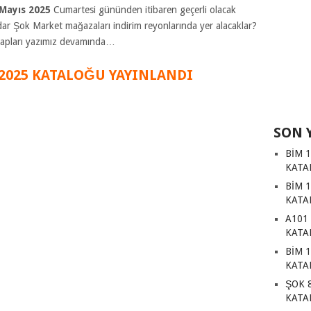
Mayıs 2025
Cumartesi gününden itibaren geçerli olacak
dar Şok Market mağazaları indirim reyonlarında yer alacaklar?
evapları yazımız devamında…
 2025 KATAL
O
ĞU YAYINLANDI
SON 
BİM 
KATA
BİM 
KATA
A101
KATA
BİM 
KATA
ŞOK 
KATA