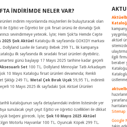
AKTU
FTA İNDİRİMDE NELER VAR?
Aktüelb
 ürünleri indirim reyonlarında müşterileri ile buluşturacak olan
Katalo
ile Eğitici ve Öğretici bir çok fırsat ürünü ile donatığı Şok
kampanya
rınızı sevindirmeye yetecek. İşte; Hem Şok’ta Hemde Cepte
yaygınla
aktüel ü
s 2025
Şok Aktüel
Kataloğu ilk sayfasında GOKIDY markası
sitemizde
. Dollyland Luvlie ile Sanatçı Bebek 299 TL. lik kampanya
ulaştırm
aloğu ilk sayfasında ilk sıradaki fırsat ürünleri diyebiliriz.
ilgili fi
martesi günü başlayıp 17 Mayıs 2025 tarihine kadar geçerli
beraber 
Aksesuarlı Set
100 TL. Dollyland Minnoşlar Tatlı Arkadaşım
Kataloğu
Şok 10 Mayıs Kataloğu fırsat ürünleri devamında; Renkli
Katalogla
üstlenme
et Şıklığı 249 TL.
Metal Çek Bırak Uçak
59,95 TL. indirimli
eçerli 10 Mayıs 2025 ilk sayfadaki Şok Aktüel Ürünleri
aktuel
hazırlan
yararlana
arihli kataloğunun sayfa detaylarındaki indirim listesinde yer
haritaları
sunulacak çeşit çeşit Eğitici ve öğretici özellikleri ile dikkat
Sitemap
büyük beğeni görecek. İşte;
Şok 10 Mayıs 2025 Aktüel
Google 
 Çılgın Motorlu Hayvanlar 100 TL. Oyuncak Köpek 299 TL.
takip edi