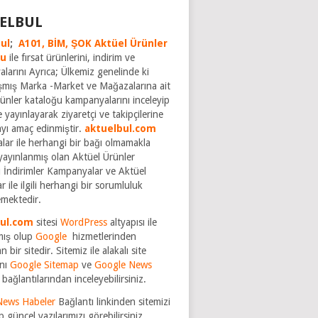
ELBUL
ul
;
A101,
BİM,
ŞOK Aktüel Ürünler
ğu
ile fırsat ürünlerini, indirim ve
larını Ayrıca; Ülkemiz genelinde ki
şmış Marka -Market ve Mağazalarına ait
rünler kataloğu kampanyalarını inceleyip
 yayınlayarak ziyaretçi ve takipçilerine
ayı amaç edinmiştir.
aktuelbul.com
rmalar ile herhangi bir bağı olmamakla
yayınlanmış olan Aktüel Ürünler
 İndirimler Kampanyalar ve Aktüel
r ile ilgili herhangi bir sorumluluk
mektedir.
bul.com
sitesi
WordPress
altyapısı ile
mış olup
Google
hizmetlerinden
n bir sitedir. Sitemiz ile alakalı site
nı
Google Sitemap
ve
Google News
bağlantılarından inceleyebilirsiniz.
News Habeler
Bağlantı linkinden sitemizi
p güncel yazılarımızı görebilirsiniz