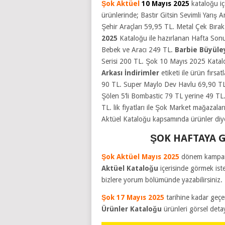
Şok Aktüel
10 Mayıs 2025
kataloğu iç
ürünlerinde; Bastır Gitsin Sevimli Yarış
Şehir Araçları 59,95 TL. Metal Çek Bıra
2025
Kataloğu ile hazırlanan Hafta Son
Bebek ve Aracı 249 TL.
Barbie Büyüley
Serisi 200 TL.
Şok 10 Mayıs 2025
Katalo
Arkası İndirimler
etiketi ile ürün fır
90 TL. Super Maylo Dev Havlu 69,90 TL
Şölen 5’li Bombastic 79 TL yerine 49 T
TL. lik fiyatları ile
Şok Market mağazalar
Aktüel Kataloğu
kapsamında ürünler diyeb
ŞOK HAFTAYA 
Şok Aktüel Mayıs 2025
dönem kampany
Aktüel Kataloğu
içerisinde görmek iste
bizlere yorum bölümünde yazabilirsiniz.
Şok 17 Mayıs 2025
tarihine kadar geçer
Ürünler Kataloğu
ürünleri görsel deta