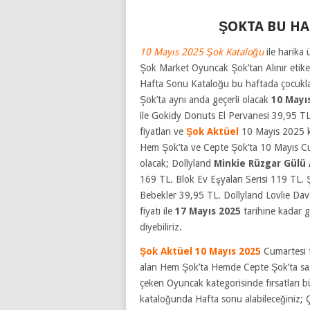
ŞOKTA BU HA
10 Mayıs 2025 Şok Kataloğu
ile harika
Şok Market Oyuncak Şok’tan Alınır etiketi 
Hafta Sonu Kataloğu bu haftada çocukla
Şok’ta aynı anda geçerli olacak
10 Mayı
ile Gokidy Donuts El Pervanesi 39,95 TL
fiyatları ve
Şok Aktüel
10 Mayıs 2025 kat
Hem Şok’ta ve Cepte Şok’ta 10 Mayıs Cu
olacak; Dollyland
Minkie Rüzgar Gülü 
169 TL. Blok Ev Eşyaları Serisi 119 TL. 
Bebekler 39,95 TL. Dollyland Lovlie Dav
fiyatı ile
17 Mayıs 2025
tarihine kadar g
diyebiliriz.
Şok Aktüel
10 Mayıs 2025
Cumartesi t
alan Hem Şok’ta Hemde Cepte Şok’ta satışa 
çeken Oyuncak kategorisinde fırsatları 
kataloğunda Hafta sonu alabileceğiniz;