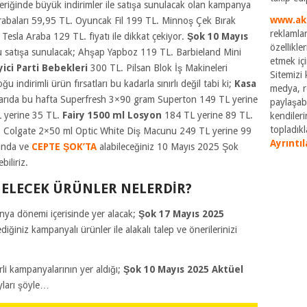
eriğinde büyük indirimler ile satışa sunulacak olan kampanya
www.ak
 Arabaları 59,95 TL. Oyuncak Fil 199 TL. Minnoş Çek Bırak
reklamlar
k Tesla Araba 129 TL.
fiyatı ile dikkat çekiyor.
Şok 10 Mayıs
özellikle
u satışa sunulacak; Ahşap Yapboz 119 TL. Barbieland Mini
etmek içi
ici Parti Bebekleri
300 TL. Pilsan Blok İş Makineleri
Sitemizi k
ğu indirimli ürün fırsatları bu kadarla sınırlı değil tabi ki;
Kasa
medya, re
satlarıda bu hafta Superfresh 3×90 gram Superton 149 TL yerine
paylaşabi
 yerine 35 TL.
Fairy 1500 ml Losyon
184 TL yerine 89 TL.
kendileri
topladıkla
L. Colgate 2×50 ml Optic White Diş Macunu 249 TL yerine 99
Ayrıntıl
ında ve
CEPTE ŞOK’TA
alabileceğiniz 10 Mayıs 2025
Şok
iliriz.
GELECEK ÜRÜNLER NELERDİR?
a dönemi içerisinde yer alacak;
Şok 17 Mayıs 2025
diğiniz kampanyalı ürünler ile alakalı talep ve önerilerinizi
li kampanyalarının yer aldığı;
Şok 10 Mayıs 2025 Aktüel
yları şöyle…