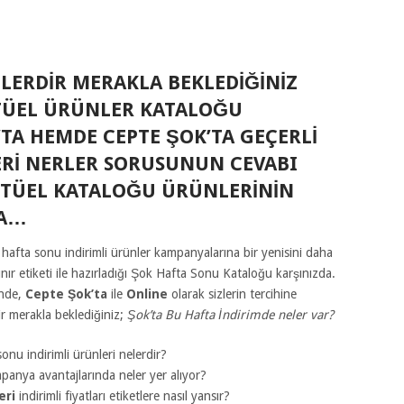
LERDIR MERAKLA BEKLEDIĞINIZ
TÜEL ÜRÜNLER KATALOĞU
TA HEMDE CEPTE ŞOK’TA GEÇERLI
ERI NERLER SORUSUNUN CEVABI
TÜEL KATALOĞU ÜRÜNLERININ
DA…
 hafta sonu indirimli ürünler kampanyalarına bir yenisini daha
r etiketi ile hazırladığı Şok Hafta Sonu Kataloğu karşınızda.
inde,
Cepte Şok’ta
ile
Online
olarak sizlerin tercihine
r merakla beklediğiniz;
Şok’ta Bu Hafta İndirimde neler var?
onu indirimli ürünleri nelerdir?
panya avantajlarında neler yer alıyor?
eri
indirimli fiyatları etiketlere nasıl yansır?