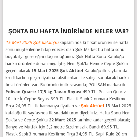
ŞOKTA BU HAFTA İNDİRİMDE NELER VAR?
15 Mart 2025 Şok Kataloğu
kapsamında ki fırsat ürünleri ile hafta
sonu müşterilerine hitap edecek olan Şok Market bu hafta sonu
büyük ilgi göreceğini düşündüğümüz Şok Hafta Sonu Kataloğu
harika ürünlerle donatılmış. İşte; Hem Şok’ta Hemde Cepte Şok’ta
geçerli olacak
15 Mart 2025
Şok Aktüel
Kataloğu ilk sayfasında
kredi kartına peşin fiyatına taksit imkanı ile satışa sunulacak harika
fırsat ürünleri var. Bu ürünlerin ilk sırasında; POLİSAN markası ile
Polisan Quartz 17,5 kg Tavan Boyası
499 TL. Polisan Quartz
10 litre İç Cephe Boyası 399 TL. Plastik Saplı 2 numara Kesitirme
Fırça 24,95 TL. lik kampanya fiyatları ve
Şok Aktüel
15 Mart 2025
kataloğu ilk sayfasında ilk sıradaki ürün diyebiliriz. Hafta Sonu Hem
Şok’ta ve Cepte Şok’ta
22 Mart 2025
tarihine kadar geçerli olacak;
Banyo ve Mutfak İçin 3,2 metre Sızdırmazlık Bandı 69,95 TL.
Plastik Saplı 3 numara Kesitirme Fırça 34,95 TL. Saplı Rulo 20 cm