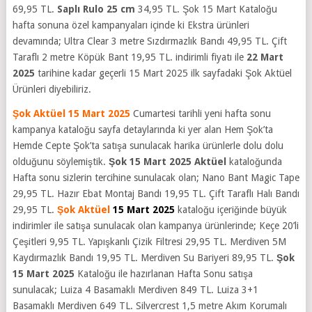
69,95 TL.
Saplı Rulo 25 cm
34,95 TL. Şok 15 Mart Kataloğu
hafta sonuna özel kampanyaları içinde ki Ekstra ürünleri
devamında; Ultra Clear 3 metre Sızdırmazlık Bandı 49,95 TL. Çift
Taraflı 2 metre Köpük Bant 19,95 TL. indirimli fiyatı ile
22 Mart
2025
tarihine kadar geçerli 15 Mart 2025 ilk sayfadaki Şok Aktüel
Ürünleri diyebiliriz.
Şok Aktüel
15 Mart 2025
Cumartesi tarihli yeni hafta sonu
kampanya kataloğu sayfa detaylarında ki yer alan Hem Şok’ta
Hemde Cepte Şok’ta satışa sunulacak harika ürünlerle dolu dolu
olduğunu söylemiştik.
Şok 15 Mart 2025 Aktüel
kataloğunda
Hafta sonu sizlerin tercihine sunulacak olan; Nano Bant Magic Tape
29,95 TL. Hazır Ebat Montaj Bandı 19,95 TL. Çift Taraflı Halı Bandı
29,95 TL.
Şok Aktüel
15 Mart 2025
kataloğu içeriğinde büyük
indirimler ile satışa sunulacak olan kampanya ürünlerinde; Keçe 20’li
Çeşitleri 9,95 TL. Yapışkanlı Çizik Filtresi 29,95 TL. Merdiven 5M
Kaydırmazlık Bandı 19,95 TL. Merdiven Su Bariyeri 89,95 TL.
Şok
15 Mart 2025
Kataloğu ile hazırlanan Hafta Sonu satışa
sunulacak; Luiza 4 Basamaklı Merdiven 849 TL. Luiza 3+1
Basamaklı Merdiven 649 TL. Silvercrest 1,5 metre Akım Korumalı