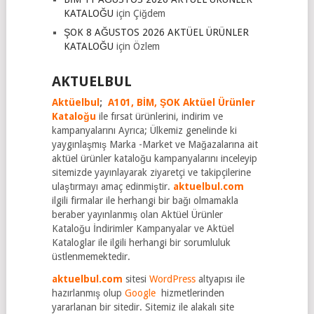
KATALOĞU
için
Çiğdem
ŞOK 8 AĞUSTOS 2026 AKTÜEL ÜRÜNLER
KATALOĞU
için
Özlem
AKTUELBUL
Aktüelbul
;
A101,
BİM,
ŞOK Aktüel Ürünler
Kataloğu
ile fırsat ürünlerini, indirim ve
kampanyalarını Ayrıca; Ülkemiz genelinde ki
yaygınlaşmış Marka -Market ve Mağazalarına ait
aktüel ürünler kataloğu kampanyalarını inceleyip
sitemizde yayınlayarak ziyaretçi ve takipçilerine
ulaştırmayı amaç edinmiştir.
aktuelbul.com
ilgili firmalar ile herhangi bir bağı olmamakla
beraber yayınlanmış olan Aktüel Ürünler
Kataloğu İndirimler Kampanyalar ve Aktüel
Kataloglar ile ilgili herhangi bir sorumluluk
üstlenmemektedir.
aktuelbul.com
sitesi
WordPress
altyapısı ile
hazırlanmış olup
Google
hizmetlerinden
yararlanan bir sitedir. Sitemiz ile alakalı site