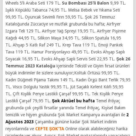
Wheels 5’li Araba Seti 179 TL.
Su Bombası 25’li Balon
9,99 TL.
Işıklı Köpüklü Tabanca 74,95 TL. Melisa Bebek ve Yıkama Seti
99,95 TL. Oyuncak Sevimli Fırın 59,95 TL. Şok 26 Temmuz
Kataloğunda Züccaciye ve mutfak grubunda bu hafta; Airfryer
Izgara Teli 129 TL. Airfryer Yağ Spreyi 19,95 TL. Airfryer Pişirme
Kağıdı 44,95 TL. Silikon Maşa 34,95 TL. Silikon Spatula 16,95
TL. Ahşap 5 Katlı Raf 249 TL. Krep Tava 119 TL. Emoji Pankek
Tava 119 TL. Hamur Porsiyonlayıcı 49,95 TL. Evoks Ahşap Saplı
Soyacak 16,95 TL. Evoks Ahşap Saplı Servis Seti 22,95 TL.
Şok 26
Temmuz 2023
Kataloğu
içerisinde Tekstil ve Giyim fırsat ürünleri
büyük indirimler ile sizlere sunuluyor;Koltuk Örtüsü 99,95 TL.
Kadın Düğmeli Pijama Takımı 149 TL. Kadın Örgü Bant Terlik 79,95
TL. Visco Dolgulu Yastık 99,95 TL. Jüt Saçaklı Kırlent Kılıfı 59,95
TL. Çift Kişilik Penye Lastikli Çarşaf 99,95 TL. Tek Kişilik Penye
Lastikli Çarşaf 79,95 TL.
Şok Aktüel bu hafta
Temel ihtiyaç
grubunda çok çeşitli fırsatlar yanında Temel ihtiyaç, Kişisel Bakım
temizlik ve hijyen grubunda
Şok Market Kampanya avantajları ile
2
Ağustos 2023
Çarşamba gününe kadar Şok Market indirim
reyonlarında ve
CEPTE ŞOK’TA
Online olarak alabileceğiniz harika
ürünlerde yer alıyor. Ayrıca; Şok Market mağazalarında yapacağınız