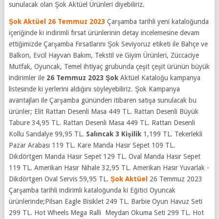
sunulacak olan Şok Aktüel Ürünleri diyebiliriz.
Şok Aktüel 26 Temmuz 2023
Çarşamba tarihli yeni kataloğunda
içeriğinde ki indirimli fırsat ürünlerinin detay incelemesine devam
ettiğimizde Çarşamba Fırsatlarını Şok Seviyoruz etiketi ile Bahçe ve
Balkon, Evcil Hayvan Bakım, Tekstil ve Giyim Ürünleri, Züccaciye
Mutfak, Oyuncak, Temel ihtiyaç grubunda çeşit çeşit ürünün büyük
indirimler ile
26 Temmuz 2023 Şok
Aktüel Kataloğu kampanya
listesinde ki yerlerini aldığını söyleyebiliriz. Şok Kampanya
avantajları ile Çarşamba gününden itibaren satışa sunulacak bu
ürünler; Elit Rattan Desenli Masa 449 TL. Rattan Desenli Büyük
Tabure 34,95 TL. Rattan Desenli Masa 449 TL. Rattan Desenli
Kollu Sandalye 99,95 TL.
Salıncak 3 Kişilik
1,199 TL. Tekerlekli
Pazar Arabası 119 TL. Kare Manda Hasır Sepet 109 TL.
Dikdörtgen Manda Hasır Sepet 129 TL. Oval Manda Hasır Sepet
119 TL. Amerikan Hasır Nihale 32,95 TL. Amerikan Hasır Yuvarlak -
Dikdörtgen Oval Servis 59,95 TL.
Şok Aktüel
26 Temmuz 2023
Çarşamba tarihli indirimli kataloğunda ki Eğitici Oyuncak
ürünlerinde;Pilsan Eagle Bisiklet 249 TL. Barbie Oyun Havuz Seti
299 TL. Hot Wheels Mega Ralli Meydan Okuma Seti 299 TL. Hot