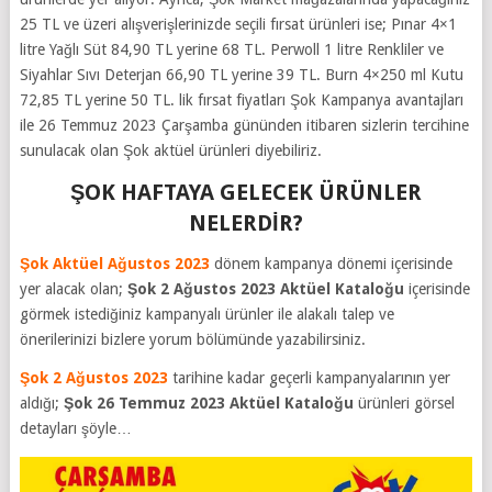
25 TL ve üzeri alışverişlerinizde seçili fırsat ürünleri ise; Pınar 4×1
litre Yağlı Süt 84,90 TL yerine 68 TL. Perwoll 1 litre Renkliler ve
Siyahlar Sıvı Deterjan 66,90 TL yerine 39 TL. Burn 4×250 ml Kutu
72,85 TL yerine 50 TL.
lik fırsat fiyatları Şok Kampanya avantajları
ile 26 Temmuz 2023 Çarşamba gününden itibaren sizlerin tercihine
sunulacak olan Şok aktüel ürünleri diyebiliriz.
ŞOK HAFTAYA GELECEK ÜRÜNLER
NELERDİR?
Şok Aktüel Ağustos 2023
dönem kampanya dönemi içerisinde
yer alacak olan;
Şok 2 Ağustos 2023 Aktüel Kataloğu
içerisinde
görmek istediğiniz kampanyalı ürünler ile alakalı talep ve
önerilerinizi bizlere yorum bölümünde yazabilirsiniz.
Şok 2 Ağustos 2023
tarihine kadar geçerli kampanyalarının yer
aldığı;
Şok 26 Temmuz 2023 Aktüel Kataloğu
ürünleri görsel
detayları şöyle…