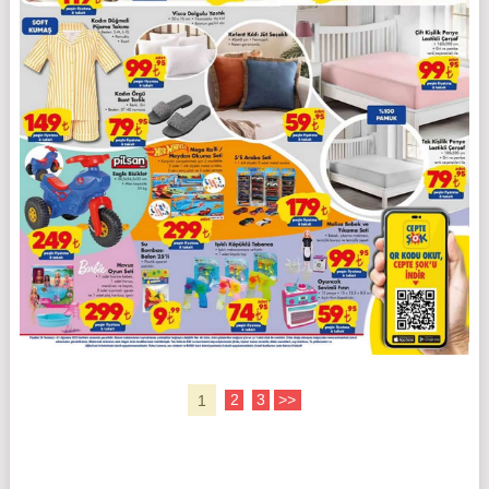
1
2
3
>>