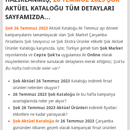
AKTÜEL KATALOĞU TÜM DETAYLARI
SAYFAMIZDA…
Şok 26 Temmuz 2023
Aktüel Kataloğu ile Temmuz ayı dönem
kampanyalarını tamamlayacak olan Şok Market Çarşamba
Fırsatlarını Şok Seviyoruz ve Şok Ekstra Ürünler etiketli Şok Aktüel
Ürünler Kataloğu karşınızda. İşte; Türkiye geneli tüm
Şok Market
reyonlarında ve
Cepte Şok’ta
uygulaması ile
Online
olarak
müşterilerinin tercihine sunulacak detaylarını merak ettiğiniz;
Şok’ta
Bu Hafta İndirimde neler var?
Şok Aktüel 26 Temmuz 2023
Kataloğu indirimli fırsat
ürünleri nelerden oluşyor?
26 Temmuz 2023 Şok Kataloğu
ile bu hafta kampanya
avantajlarında neler yer alıyor?
Şok 26 Temmuz 2023 Aktüel Ürünleri
indirimli fiyatları
etiketlere ne kadar yansıyacak?
Şok Aktüel Kataloğu
ile
26 Temmuz
2023
Çarşamba
gününden itibaren geçerli olacak kampanyalı fırsat ürünleri