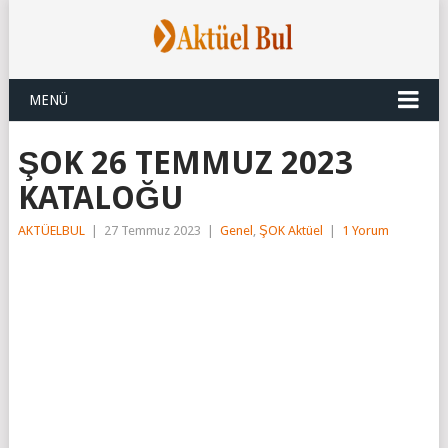
MENÜ
ŞOK 26 TEMMUZ 2023
KATALOĞU
AKTÜELBUL
|
27 Temmuz 2023
|
Genel
,
ŞOK Aktüel
|
1 Yorum