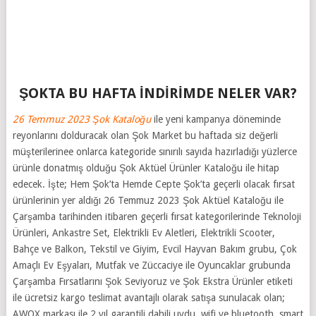
ŞOKTA BU HAFTA İNDİRİMDE NELER VAR?
26 Temmuz 2023 Şok Kataloğu
ile yeni kampanya döneminde
reyonlarını dolduracak olan Şok Market bu haftada siz değerli
müşterilerinee onlarca kategoride sınırılı sayıda hazırladığı yüzlerce
ürünle donatmış olduğu Şok Aktüel Ürünler Kataloğu ile hitap
edecek. İşte; Hem Şok’ta Hemde Cepte Şok’ta geçerli olacak fırsat
ürünlerinin yer aldığı 26 Temmuz 2023 Şok Aktüel Kataloğu ile
Çarşamba tarihinden itibaren geçerli fırsat kategorilerinde Teknoloji
Ürünleri, Ankastre Set, Elektrikli Ev Aletleri, Elektrikli Scooter,
Bahçe ve Balkon, Tekstil ve Giyim, Evcil Hayvan Bakım grubu, Çok
Amaçlı Ev Eşyaları, Mutfak ve Züccaciye ile Oyuncaklar grubunda
Çarşamba Fırsatlarını Şok Seviyoruz ve Şok Ekstra Ürünler etiketi
ile ücretsiz kargo teslimat avantajlı olarak satışa sunulacak olan;
AWOX markası ile 2 yıl garantili dahili uydu, wifi ve bluetooth, smart