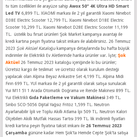
tv tüm özellikleri ile arayüze sahip
Awox 50″ 4K Ultra HD Smart
Led TV
6,899 TL. XİAOMİ markası ile 2 yıl garantili Xiaomi Ninebot
D38E Electric Scooter 12,799 TL. Xiaomi Ninebot D18E Electric
Scooter 10,299 TL. Xiaomi Ninebot D28E Electric Scooter 11,199
TL. üstelik bu fırsat ürünleri Şok Market kampanya avantajı ile
kredi kartına peşin fiyatına taksit imkanı ile alabilirsiniz. 26 Temmuz
2023
Şok Aktüel Kataloğu
kampanya detaylarında bu hafta büyük
indirimler ile Elektrikli Ev Aletlerinde harika ürünler var. İşte;
Şok
Aktüel
26 Temmuz 2023 kataloğu içeriğinde ki bu ürünler;
Ücretsiz kargo ile teslimat ve ücretsiz olarak kurulum desteği
yapılacak olan Alpina Beyaz Ankastre Set 4,199 TL. Alpina Midi
Fırın 699 TL. YUİ markası ile 2 yıl garantili olarak satışa sunulacak
Yui M11 5’i 1 Arada Otomatik Doğrama ve Rende Makinesi 899 TL.
Yui Elektrikli
Gıda Paketleme ve Vakum Makinesi
349 TL.
Sinbo SCO-5056 Dijital Yağsız Fritöz 1,599 TL. Neutron
Ayarlanabilir İpli ve Toplu Akıllı Atlama İpi 509 TL. Neutron Kalori
Ölçebilen Akıllı Mutfak Hassas Tartısı 399 TL. lik indirimli fiyatları
kredi kartına peşin fiyatına taksit imkanı ile
26 Temmuz 2023
Çarşamba
gününe kadar Hem Şok’ta Hemde Cepte Şok’ta satışa