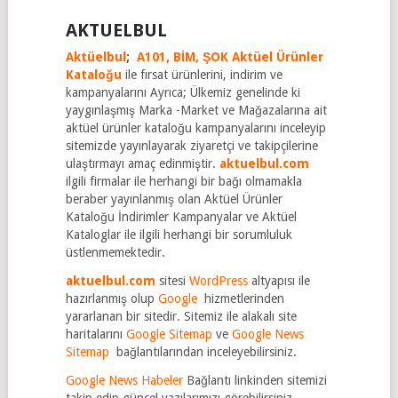
AKTUELBUL
Aktüelbul
;
A101,
BİM,
ŞOK Aktüel Ürünler
Kataloğu
ile fırsat ürünlerini, indirim ve
kampanyalarını Ayrıca; Ülkemiz genelinde ki
yaygınlaşmış Marka -Market ve Mağazalarına ait
aktüel ürünler kataloğu kampanyalarını inceleyip
sitemizde yayınlayarak ziyaretçi ve takipçilerine
ulaştırmayı amaç edinmiştir.
aktuelbul.com
ilgili firmalar ile herhangi bir bağı olmamakla
beraber yayınlanmış olan Aktüel Ürünler
Kataloğu İndirimler Kampanyalar ve Aktüel
Kataloglar ile ilgili herhangi bir sorumluluk
üstlenmemektedir.
aktuelbul.com
sitesi
WordPress
altyapısı ile
hazırlanmış olup
Google
hizmetlerinden
yararlanan bir sitedir. Sitemiz ile alakalı site
haritalarını
Google Sitemap
ve
Google News
Sitemap
bağlantılarından inceleyebilirsiniz.
Google News Habeler
Bağlantı linkinden sitemizi
takip edip güncel yazılarımızı görebilirsiniz