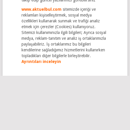
www.aktuelbul.com
sitemizde içeriği ve
reklamları kişiselleştirmek, sosyal medya
özellikleri kullanarak sunmak ve trafiği analiz
etmek için çerezler (Cookies) kullanıyoruz.
Sitemizi kullanımınızla ilgili bilgileri; Ayrıca sosyal
medya, reklam-tanıtım ve analiz iş ortaklarımızla
paylaşabiliriz. İş ortaklarımız bu bilgileri
kendilerine sağladığımız hizmetlerini kullanırken
topladıkları diğer bilgilerle birleştirebilir.
Ayrıntıları inceleyin
COPYRIGHT © 2026
AKTÜELBUL
.
BIZE ULAŞIN
GİZLİLİK KURALLARI
HAKKIMIZDA
YASAL UYARI