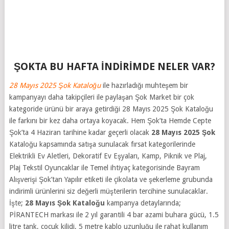
ŞOKTA BU HAFTA İNDİRİMDE NELER VAR?
28 Mayıs 2025 Şok Kataloğu
ile hazırladığı muhteşem bir
kampanyayı daha takipçileri ile paylaşan Şok Market bir çok
kategoride ürünü bir araya getirdiği 28 Mayıs 2025 Şok Kataloğu
ile farkını bir kez daha ortaya koyacak. Hem Şok’ta Hemde Cepte
Şok’ta 4 Haziran tarihine kadar geçerli olacak
28 Mayıs 2025 Şok
Kataloğu kapsamında satışa sunulacak fırsat kategorilerinde
Elektrikli Ev Aletleri, Dekoratif Ev Eşyaları, Kamp, Piknik ve Plaj,
Plaj Tekstil Oyuncaklar ile Temel ihtiyaç kategorisinde Bayram
Alışverişi Şok’tan Yapılır etiketi ile çikolata ve şekerleme grubunda
indirimli ürünlerini siz değerli müşterilerin tercihine sunulacaklar.
İşte;
28 Mayıs Şok Kataloğu
kampanya detaylarında;
PİRANTECH markası ile 2 yıl garantili 4 bar azami buhara gücü, 1.5
litre tank, çocuk kilidi, 5 metre kablo uzunluğu ile rahat kullanım