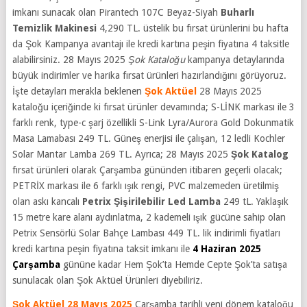
imkanı sunacak olan Pirantech 107C Beyaz-Siyah
Buharlı
Temizlik Makinesi
4,290 TL. üstelik bu fırsat ürünlerini bu hafta
da Şok Kampanya avantajı ile kredi kartına peşin fiyatına 4 taksitle
alabilirsiniz. 28 Mayıs 2025
Şok Kataloğu
kampanya detaylarında
büyük indirimler ve harika fırsat ürünleri hazırlandığını görüyoruz.
İşte detayları merakla beklenen
Şok Aktüel
28 Mayıs 2025
kataloğu içeriğinde ki fırsat ürünler devamında; S-LİNK markası ile 3
farklı renk, type-c şarj özellikli S-Link Lyra/Aurora Gold Dokunmatik
Masa Lamabası 249 TL. Güneş enerjisi ile çalışan, 12 ledli Kochler
Solar Mantar Lamba 269 TL. Ayrıca; 28 Mayıs 2025
Şok Katalog
fırsat ürünleri olarak Çarşamba gününden itibaren geçerli olacak;
PETRİX markası ile 6 farklı ışık rengi, PVC malzemeden üretilmiş
olan askı kancalı
Petrix
Şişirilebilir Led Lamba
249 tL. Yaklaşık
15 metre kare alanı aydınlatma, 2 kademeli ışık gücüne sahip olan
Petrix Sensörlü Solar Bahçe Lambası 449 TL.
lik indirimli fiyatları
kredi kartına peşin fiyatına taksit imkanı ile
4 Haziran 2025
Çarşamba
gününe kadar Hem Şok’ta Hemde Cepte Şok’ta satışa
sunulacak olan Şok Aktüel Ürünleri diyebiliriz.
Şok Aktüel 28 Mayıs 2025
Çarşamba tarihli yeni dönem kataloğu