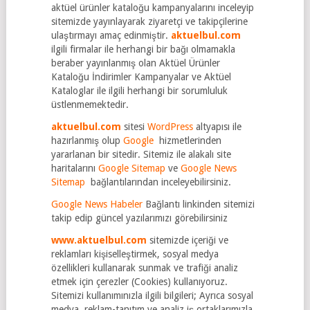
aktüel ürünler kataloğu kampanyalarını inceleyip
sitemizde yayınlayarak ziyaretçi ve takipçilerine
ulaştırmayı amaç edinmiştir.
aktuelbul.com
ilgili firmalar ile herhangi bir bağı olmamakla
beraber yayınlanmış olan Aktüel Ürünler
Kataloğu İndirimler Kampanyalar ve Aktüel
Kataloglar ile ilgili herhangi bir sorumluluk
üstlenmemektedir.
aktuelbul.com
sitesi
WordPress
altyapısı ile
hazırlanmış olup
Google
hizmetlerinden
yararlanan bir sitedir. Sitemiz ile alakalı site
haritalarını
Google Sitemap
ve
Google News
Sitemap
bağlantılarından inceleyebilirsiniz.
Google News Habeler
Bağlantı linkinden sitemizi
takip edip güncel yazılarımızı görebilirsiniz
www.aktuelbul.com
sitemizde içeriği ve
reklamları kişiselleştirmek, sosyal medya
özellikleri kullanarak sunmak ve trafiği analiz
etmek için çerezler (Cookies) kullanıyoruz.
Sitemizi kullanımınızla ilgili bilgileri; Ayrıca sosyal
medya, reklam-tanıtım ve analiz iş ortaklarımızla