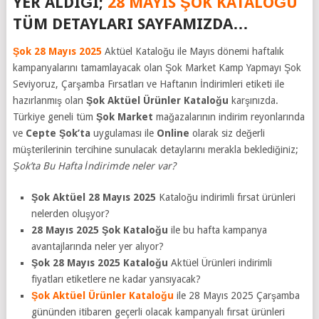
YER ALDIĞI;
28 MAYIS ŞOK
KATALOĞU
TÜM DETAYLARI SAYFAMIZDA…
Şok 28 Mayıs 2025
Aktüel Kataloğu ile Mayıs dönemi haftalık
kampanyalarını tamamlayacak olan Şok Market Kamp Yapmayı Şok
Seviyoruz, Çarşamba Fırsatları ve Haftanın İndirimleri etiketi ile
hazırlanmış olan
Şok Aktüel Ürünler Kataloğu
karşınızda.
Türkiye geneli tüm
Şok Market
mağazalarının indirim reyonlarında
ve
Cepte Şok’ta
uygulaması ile
Online
olarak siz değerli
müşterilerinin tercihine sunulacak detaylarını merakla beklediğiniz;
Şok’ta Bu Hafta İndirimde neler var?
Şok Aktüel 28 Mayıs 2025
Kataloğu indirimli fırsat ürünleri
nelerden oluşyor?
28 Mayıs 2025 Şok Kataloğu
ile bu hafta kampanya
avantajlarında neler yer alıyor?
Şok 28 Mayıs 2025 Kataloğu
Aktüel Ürünleri indirimli
fiyatları etiketlere ne kadar yansıyacak?
Şok Aktüel Ürünler Kataloğu
ile 28 Mayıs 2025
Çarşamba
gününden itibaren geçerli olacak kampanyalı fırsat ürünleri