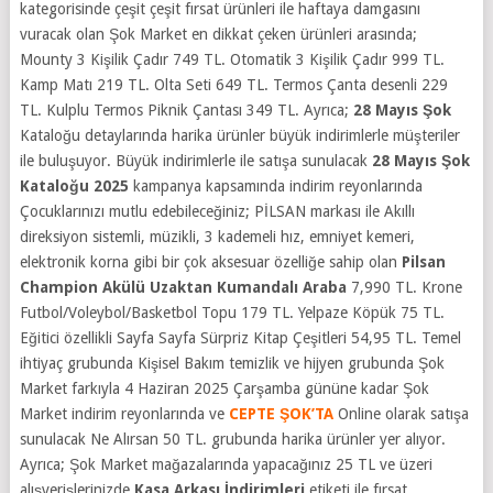
kategorisinde çeşit çeşit fırsat ürünleri ile haftaya damgasını
vuracak olan Şok Market en dikkat çeken ürünleri arasında;
Mounty 3 Kişilik Çadır 749 TL. Otomatik 3 Kişilik Çadır 999 TL.
Kamp Matı 219 TL. Olta Seti 649 TL. Termos Çanta desenli 229
TL. Kulplu Termos Piknik Çantası 349 TL.
Ayrıca;
28 Mayıs Şok
Kataloğu detaylarında harika ürünler büyük indirimlerle müşteriler
ile buluşuyor.
Büyük indirimlerle ile satışa sunulacak
28 Mayıs Şok
Kataloğu 2025
kampanya kapsamında indirim reyonlarında
Çocuklarınızı mutlu edebileceğiniz; PİLSAN markası ile Akıllı
direksiyon sistemli, müzikli, 3 kademeli hız, emniyet kemeri,
elektronik korna gibi bir çok aksesuar özelliğe sahip olan
Pilsan
Champion Akülü Uzaktan Kumandalı Araba
7,990 TL. Krone
Futbol/Voleybol/Basketbol Topu 179 TL. Yelpaze Köpük 75 TL.
Eğitici özellikli Sayfa Sayfa Sürpriz Kitap Çeşitleri 54,95 TL.
Temel
ihtiyaç grubunda Kişisel Bakım temizlik ve hijyen grubunda
Şok
Market farkıyla 4 Haziran 2025
Çarşamba gününe kadar Şok
Market indirim reyonlarında ve
CEPTE ŞOK’TA
Online olarak satışa
sunulacak Ne Alırsan 50 TL. grubunda harika ürünler yer alıyor.
Ayrıca; Şok Market mağazalarında yapacağınız 25 TL ve üzeri
alışverişlerinizde
Kasa Arkası İndirimleri
etiketi ile fırsat