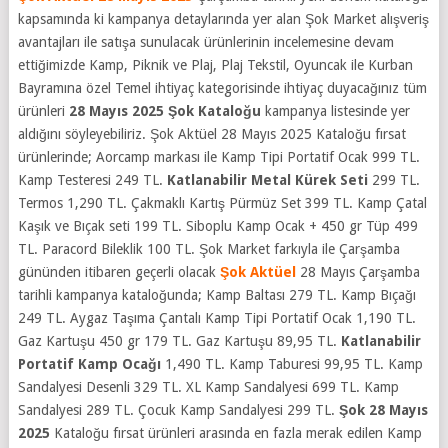
kapsamında ki kampanya detaylarında yer alan Şok Market alışveriş
avantajları ile satışa sunulacak ürünlerinin incelemesine devam
ettiğimizde Kamp, Piknik ve Plaj, Plaj Tekstil, Oyuncak ile Kurban
Bayramına özel Temel ihtiyaç kategorisinde ihtiyaç duyacağınız tüm
ürünleri
28 Mayıs 2025 Şok
Kataloğu
kampanya listesinde yer
aldığını söyleyebiliriz.
Şok Aktüel 28 Mayıs 2025 Kataloğu fırsat
ürünlerinde; Aorcamp markası ile Kamp Tipi Portatif Ocak 999 TL.
Kamp Testeresi 249 TL.
Katlanabilir Metal Kürek Seti
299 TL.
Termos 1,290 TL. Çakmaklı Kartış Pürmüz Set 399 TL. Kamp Çatal
Kaşık ve Bıçak seti 199 TL. Siboplu Kamp Ocak + 450 gr Tüp 499
TL. Paracord Bileklik 100 TL.
Şok Market farkıyla ile Çarşamba
gününden itibaren geçerli olacak
Şok Aktüel
28 Mayıs Çarşamba
tarihli kampanya kataloğunda; Kamp Baltası 279 TL. Kamp Bıçağı
249 TL. Aygaz Taşıma Çantalı Kamp Tipi Portatif Ocak 1,190 TL.
Gaz Kartuşu 450 gr 179 TL. Gaz Kartuşu 89,95 TL.
Katlanabilir
Portatif Kamp Ocağı
1,490 TL. Kamp Taburesi 99,95 TL. Kamp
Sandalyesi Desenli 329 TL. XL Kamp Sandalyesi 699 TL. Kamp
Sandalyesi 289 TL. Çocuk Kamp Sandalyesi 299 TL.
Şok 28 Mayıs
2025
Kataloğu fırsat ürünleri arasında en fazla merak edilen Kamp