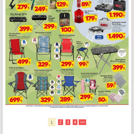
1
2
3
4
>>