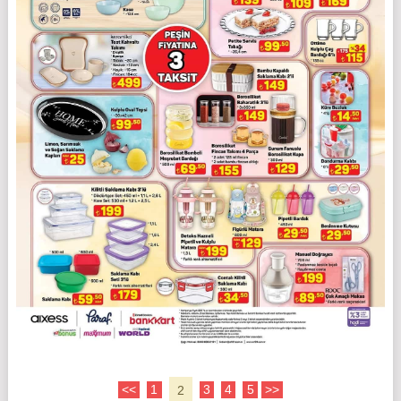
<<
1
2
3
4
5
>>