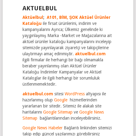
AKTUELBUL
Aktüelbul
;
A101,
BİM,
ŞOK Aktüel Ürünler
Kataloğu
ile fırsat ürünlerini, indirim ve
kampanyalarını Ayrıca; Ülkemiz genelinde ki
yaygınlaşmış Marka -Market ve Mağazalarına ait
aktüel ürünler kataloğu kampanyalarını inceleyip
sitemizde yayınlayarak ziyaretçi ve takipçilerine
ulaştırmayı amaç edinmiştir.
aktuelbul.com
ilgili firmalar ile herhangi bir bağı olmamakla
beraber yayınlanmış olan Aktüel Ürünler
Kataloğu İndirimler Kampanyalar ve Aktüel
Kataloglar ile ilgili herhangi bir sorumluluk
üstlenmemektedir.
aktuelbul.com
sitesi
WordPress
altyapısı ile
hazırlanmış olup
Google
hizmetlerinden
yararlanan bir sitedir. Sitemiz ile alakalı site
haritalarını
Google Sitemap
ve
Google News
Sitemap
bağlantılarından inceleyebilirsiniz.
Google News Habeler
Bağlantı linkinden sitemizi
takip edip güncel yazılarımızı görebilirsiniz