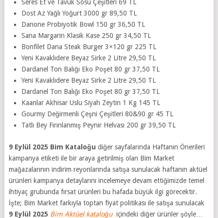
Seres Et ve Tavuk Sosu Çeşitleri 69 TL
Dost Az Yağlı Yoğurt 3000 gr 89,50 TL
Danone Probiyotik Bowl 150 gr 36,50 TL
Sana Margarin Klasik Kase 250 gr 34,50 TL
Bonfilet Dana Steak Burger 3×120 gr 225 TL
Yeni Kavaklıdere Beyaz Sirke 2 Litre 29,50 TL
Dardanel Ton Balığı Eko Poşet 80 gr 37,50 TL
Yeni Kavaklıdere Beyaz Sirke 2 Litre 29,50 TL
Dardanel Ton Balığı Eko Poşet 80 gr 37,50 TL
Kaanlar Akhisar Uslu Siyah Zeytin 1 Kg 145 TL
Gourmy Değirmenli Çeşni Çeşitleri 80&90 gr 45 TL
Tatlı Bey Fırınlanmış Peynir Helvası 200 gr 39,50 TL
9 Eylül 2025 Bim Kataloğu
diğer sayfalarında Haftanın Önerileri
kampanya etiketi ile bir araya getirilmiş olan Bim Market
mağazalarının indirim reyonlarında satışa sunulacak haftanın aktüel
ürünleri kampanya detaylarını incelemeye devam ettiğimizde temel
ihtiyaç grubunda fırsat ürünleri bu hafada büyük ilgi görecektir.
İşte; Bim Market farkıyla toptan fiyat politikası ile satışa sunulacak
9 Eylül 2025
Bim Aktüel kataloğu
içindeki diğer ürünler şöyle…