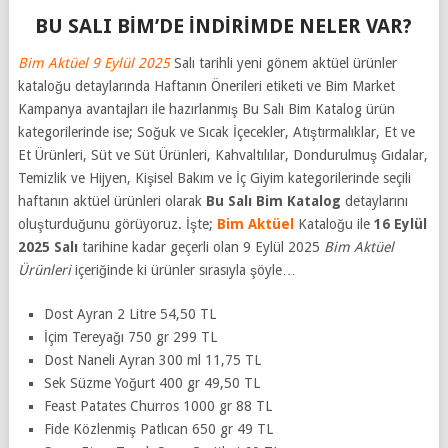
BU SALI BİM’DE İNDİRİMDE NELER VAR?
Bim Aktüel 9 Eylül 2025
Salı tarihli yeni gönem aktüel ürünler
kataloğu detaylarında Haftanın Önerileri etiketi ve Bim Market
Kampanya avantajları ile hazırlanmış Bu Salı Bim Katalog ürün
kategorilerinde ise; Soğuk ve Sıcak İçecekler, Atıştırmalıklar, Et ve
Et Ürünleri, Süt ve Süt Ürünleri, Kahvaltılılar, Dondurulmuş Gıdalar,
Temizlik ve Hijyen, Kişisel Bakım ve İç Giyim kategorilerinde seçili
haftanın aktüel ürünleri olarak
Bu Salı Bim Katalog
detaylarını
oluşturduğunu görüyoruz. İşte;
Bim Aktüel
Kataloğu ile
16 Eylül
2025 Salı
tarihine kadar geçerli olan 9 Eylül 2025
Bim Aktüel
Ürünleri
içeriğinde ki ürünler sırasıyla şöyle…
Dost Ayran 2 Litre 54,50 TL
İçim Tereyağı 750 gr 299 TL
Dost Naneli Ayran 300 ml 11,75 TL
Sek Süzme Yoğurt 400 gr 49,50 TL
Feast Patates Churros 1000 gr 88 TL
Fide Közlenmiş Patlıcan 650 gr 49 TL