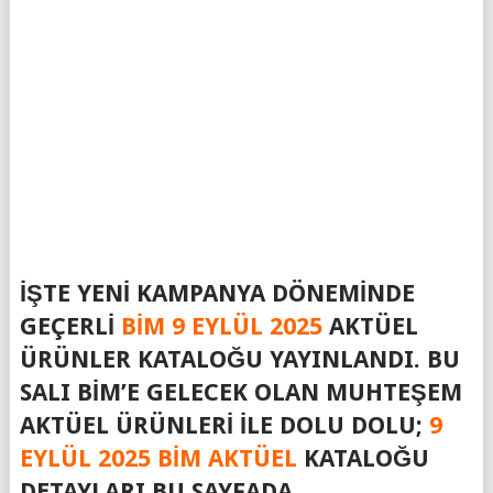
İŞTE YENI KAMPANYA DÖNEMINDE
GEÇERLI
BIM 9 EYLÜL 2025
AKTÜEL
ÜRÜNLER KATALOĞU YAYINLANDI. BU
SALI BIM’E GELECEK OLAN MUHTEŞEM
AKTÜEL ÜRÜNLERI ILE DOLU DOLU;
9
EYLÜL 2025 BIM AKTÜEL
KATALOĞU
DETAYLARI BU SAYFADA…