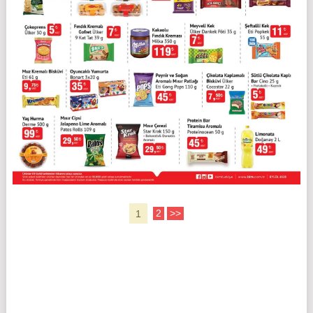
1
2
>>