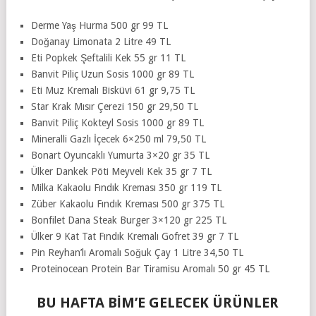
Derme Yaş Hurma 500 gr 99 TL
Doğanay Limonata 2 Litre 49 TL
Eti Popkek Şeftalili Kek 55 gr 11 TL
Banvit Piliç Uzun Sosis 1000 gr 89 TL
Eti Muz Kremalı Bisküvi 61 gr 9,75 TL
Star Krak Mısır Çerezi 150 gr 29,50 TL
Banvit Piliç Kokteyl Sosis 1000 gr 89 TL
Mineralli Gazlı İçecek 6×250 ml 79,50 TL
Bonart Oyuncaklı Yumurta 3×20 gr 35 TL
Ülker Dankek Pöti Meyveli Kek 35 gr 7 TL
Milka Kakaolu Fındık Kreması 350 gr 119 TL
Züber Kakaolu Fındık Kreması 500 gr 375 TL
Bonfilet Dana Steak Burger 3×120 gr 225 TL
Ülker 9 Kat Tat Fındık Kremalı Gofret 39 gr 7 TL
Pin Reyhan’lı Aromalı Soğuk Çay 1 Litre 34,50 TL
Proteinocean Protein Bar Tiramisu Aromalı 50 gr 45 TL
BU HAFTA BİM’E GELECEK ÜRÜNLER