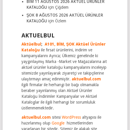
BİM 11 AĞUSTOS 2026 AKTÜEL ÜRÜNLER
KATALOĞU
için
Çiğdem
ŞOK 8 AĞUSTOS 2026 AKTÜEL ÜRÜNLER
KATALOĞU
için
Özlem
AKTUELBUL
Aktüelbul
;
A101,
BİM,
ŞOK Aktüel Ürünler
Kataloğu
ile fırsat ürünlerini, indirim ve
kampanyalarını Ayrıca; Ülkemiz genelinde ki
yaygınlaşmış Marka -Market ve Mağazalarına ait
aktüel ürünler kataloğu kampanyalarını inceleyip
sitemizde yayınlayarak ziyaretçi ve takipçilerine
ulaştırmayı amaç edinmiştir.
aktuelbul.com
ilgili firmalar ile herhangi bir bağı olmamakla
beraber yayınlanmış olan Aktüel Ürünler
Kataloğu İndirimler Kampanyalar ve Aktüel
Kataloglar ile ilgili herhangi bir sorumluluk
üstlenmemektedir.
aktuelbul.com
sitesi
WordPress
altyapısı ile
hazırlanmış olup
Google
hizmetlerinden
yararlanan bir sitedir. Sitemiz ile alakalı site